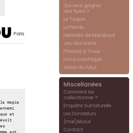
Qui veut gagner
des flyers ?
Le Taquin
OU
Le Pendu
Paris
Mémoire de Marabout
Jeu des Noms
Phrases à Trous
Force psychique
Vision du futur
Miscellanées
Comment les
collectionner ?
la magie
Enquête Surnaturelle
ennemi
Les Donateurs
que et
évoit
(mar)About
es
Contact
mme est