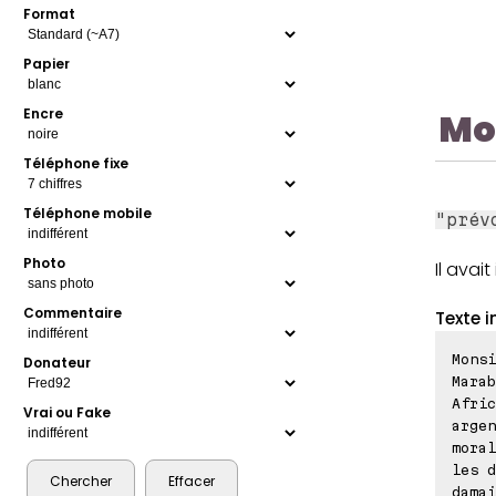
Format
Papier
Mo
Encre
Téléphone fixe
Téléphone mobile
"prév
Photo
Il avai
Commentaire
Texte i
Mons
Donateur
Marab
Afric
Vrai ou Fake
argen
moral
les d
damai