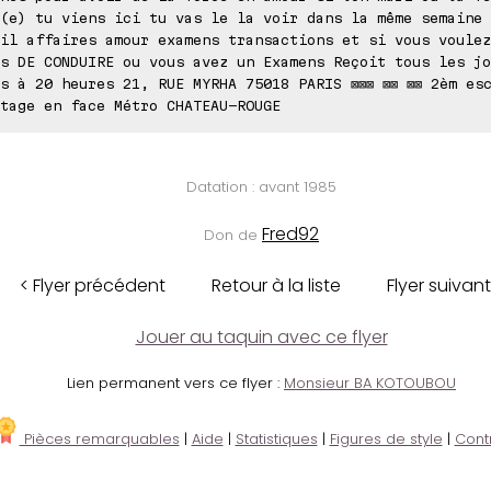
(e) tu viens ici tu vas le la voir dans la même semaine 
il affaires amour examens transactions et si vous voulez
s DE CONDUIRE ou vous avez un Examens Reçoit tous les jo
s à 20 heures 21, RUE MYRHA 75018 PARIS ⊠⊠⊠ ⊠⊠ ⊠⊠ 2èm es
tage en face Métro CHATEAU-ROUGE
Datation : avant 1985
Fred92
Don de
< Flyer précédent
Retour à la liste
Flyer suivant
Jouer au taquin avec ce flyer
Lien permanent vers ce flyer :
Monsieur BA KOTOUBOU
Pièces remarquables
|
Aide
|
Statistiques
|
Figures de style
|
Cont