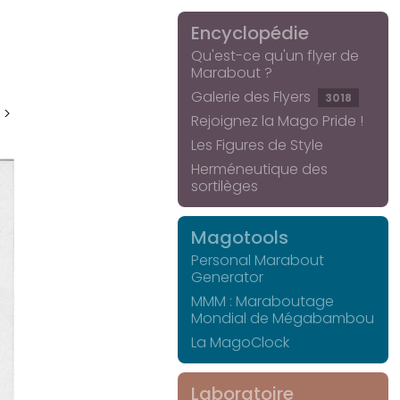
Encyclopédie
Qu'est-ce qu'un flyer de
Marabout ?
Galerie des Flyers
3018
 >
Rejoignez la Mago Pride !
Les Figures de Style
Herméneutique des
sortilèges
Magotools
Personal Marabout
Generator
MMM : Maraboutage
Mondial de Mégabambou
La MagoClock
Laboratoire