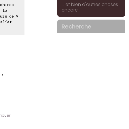
... et bien d'autres choses
chance
encore
 le
urs de 9
calier
Recherche
 >
ribuer