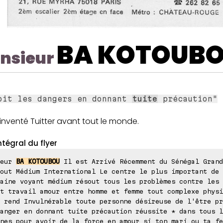
BA KOTOUB
nsieur
oit les dangers en donnant
tuite
précaution"
t inventé Tuitter avant tout le monde.
ntégral du flyer
ieur
BA KOTOUBOU
Il est Arrivé Récemment du Sénégal Grand
out Médium International Le centre le plus important de 
aine voyant médium résout tous les problèmes contre les 
t travail amour entre homme et femme tout complexe physi
 rend Invulnérable toute personne désireuse de l'être pr
anger en donnant tuite précaution réussite * dans tous l
nes pour avoir de la force en amour si ton mari ou ta fe