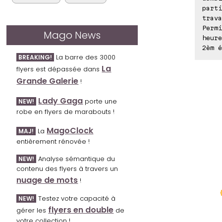
parti
trava
Permi
Mago News
heure
2èm é
La barre des 3000
BREAKING!
La
flyers est dépassée dans
Grande Galerie
!
Lady Gaga
porte une
NEW!
robe en flyers de marabouts !
MagoClock
La
MAJ!
entièrement rénovée !
Analyse sémantique du
NEW!
contenu des flyers à travers un
nuage de mots
!
Testez votre capacité à
NEW!
flyers en double
gérer les
de
votre collection !