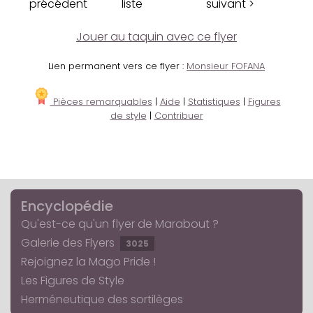
précédent
liste
suivant >
Jouer au taquin avec ce flyer
Lien permanent vers ce flyer :
Monsieur FOFANA
Pièces remarquables
|
Aide
|
Statistiques
|
Figures
de style
|
Contribuer
Encyclopédie
Qu'est-ce qu'un flyer de Marabout ?
Galerie des Flyers
3025
Rejoignez la Mago Pride !
Les Figures de Style
Herméneutique des sortilèges