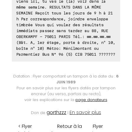
viens ici, tu vas le (la) voir dans la
même semaine. RESULTATS DANS LA MÊME
SEMAINE Reçoit tous les jours de 9 h à 21
h Par correspondance, joindre enveloppe
timbrée Vous qui voulez des résultats
immédiats passez sans tarder au 88, RUE
OBERKAMPF - 75011 PARIS Tél.: ⊠⊠.⊠⊠.⊠⊠.⊠⊠
(Bât. A, 1er étage, porte à droite, nº 10,
boîte nº 10) Métro: Ménilmontant ou
Parmentier Bus N° 96 (5) CIB 75011 ???????
Datation : Flyer comportant un tampon à la date du :
6
JUIN 1989
Pour en savoir plus sur les flyers datés par tampon
encreur (au verso, parfois au recto),
voir les explications sur la
page donateurs
.
gorthzzz
En savoir plus
Don de
|
< Flyer
Retour à la
Flyer