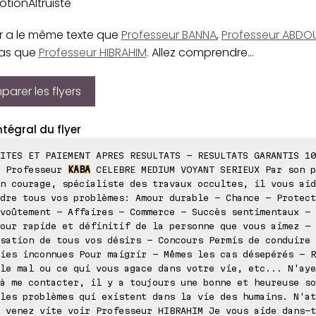
tionAltruiste
er a le même texte que
Professeur BANNA
,
Professeur ABD
as que
Professeur HIBRAHIM
. Allez comprendre...
arer les flyers
ntégral du flyer
ITES ET PAIEMENT APRES RESULTATS - RESULTATS GARANTIS 10
S Professeur
KABA
CELEBRE MEDIUM VOYANT SERIEUX Par son p
n courage, spécialiste des travaux occultes, il vous aid
dre tous vos problèmes: Amour durable - Chance - Protect
voûtement - Affaires - Commerce - Succès sentimentaux - 
our rapide et définitif de la personne que vous aimez -
sation de tous vos désirs - Concours Permis de conduire 
ies inconnues Pour maigrir - Mêmes les cas désepérés - R
le mal ou ce qui vous agace dans votre vie, etc... N'aye
à me contacter, il y a toujours une bonne et heureuse so
les problèmes qui existent dans la vie des humains. N'at
 venez vite voir Professeur HIBRAHIM Je vous aide dans-t