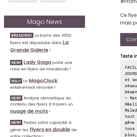
#Promo
Ce fly
Mago News
mais p
La barre des 3000
BREAKING!
Comp
La
flyers est dépassée dans
Grande Galerie
!
Texte i
Lady Gaga
porte une
NEW!
FACIL
robe en flyers de marabouts !
JOUR
MagoClock
et so
La
MAJ!
résou
entièrement rénovée !
Désen
Analyse sémantique du
NEW!
- Ret
contenu des flyers à travers un
Réali
nuage de mots
Malad
!
tout 
Testez votre capacité à
NEW!
gêne 
flyers en double
tous 
gérer les
de
plus,
votre collection !