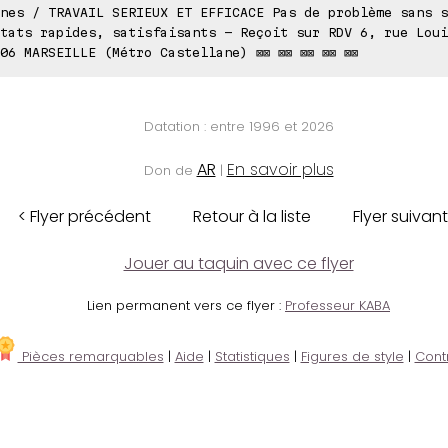
nes / TRAVAIL SERIEUX ET EFFICACE Pas de problème sans s
tats rapides, satisfaisants - Reçoit sur RDV 6, rue Loui
06 MARSEILLE (Métro Castellane) ⊠⊠ ⊠⊠ ⊠⊠ ⊠⊠ ⊠⊠
Datation : entre 1996 et 2026
AR
En savoir plus
Don de
|
< Flyer précédent
Retour à la liste
Flyer suivant
Jouer au taquin avec ce flyer
Lien permanent vers ce flyer :
Professeur KABA
Pièces remarquables
|
Aide
|
Statistiques
|
Figures de style
|
Cont