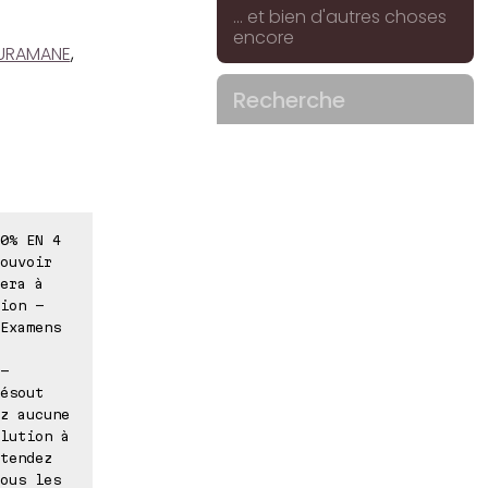
... et bien d'autres choses
encore
OURAMANE
,
Recherche
0% EN 4
ouvoir
era à
ion -
Examens
-
ésout
z aucune
lution à
tendez
ous les