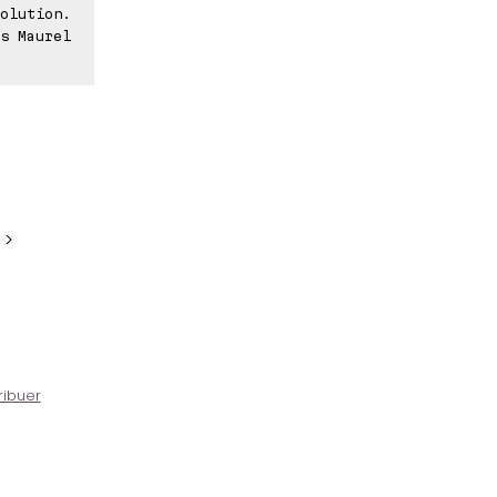
olution.
s Maurel
 >
ribuer