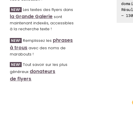
domai
Les textes des flyers dans
NEW!
Résul
la Grande Galerie
- 130
sont
maintenant indexés, accessibles
à la recherche texte !
phrases
Remplissez les
NEW!
à trous
avec des noms de
marabouts !
Tout savoir sur les plus
NEW!
donateurs
généreux
de flyers
.