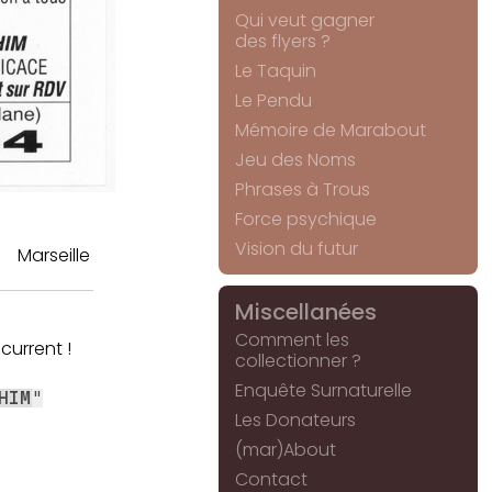
Qui veut gagner
des flyers ?
Le Taquin
Le Pendu
Mémoire de Marabout
Jeu des Noms
Phrases à Trous
Force psychique
Vision du futur
Marseille
Miscellanées
Comment les
current !
collectionner ?
Enquête Surnaturelle
HIM
"
Les Donateurs
(mar)About
Contact