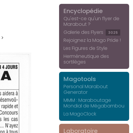
Encyclopédie
Qu'est-ce qu'un flyer de
Marabout ?
Galerie des Flyers
3025
 >
Rejoignez la Mago Pride !
Les Figures de Style
Herméneutique des
sortilèges
Magotools
Personal Marabout
Generator
MMM : Maraboutage
Mondial de Mégabambou
La MagoClock
Laboratoire