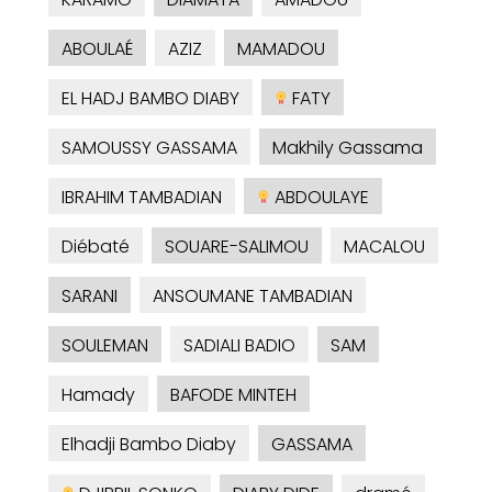
ABOULAÉ
AZIZ
MAMADOU
EL HADJ BAMBO DIABY
FATY
SAMOUSSY GASSAMA
Makhily Gassama
IBRAHIM TAMBADIAN
ABDOULAYE
Diébaté
SOUARE-SALIMOU
MACALOU
SARANI
ANSOUMANE TAMBADIAN
SOULEMAN
SADIALI BADIO
SAM
Hamady
BAFODE MINTEH
Elhadji Bambo Diaby
GASSAMA