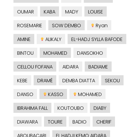
OUMAR
KABA
MADY
LOUISE
ROSEMARIE
SOW DEMBO
Ryan
AMINE
ALIKALY
EL-HADJ SYLLA BAFODE
BINTOU
MOHAMED
DANSOKHO
CELLOU FOFANA
AIDARA
BADIAME
KEBE
DRAMÉ
DEMBA DIATTA
SEKOU
DANSO
KASSO
MOHAMED
IBRAHIMA FALL
KOUTOUBO
DIABY
DIAWARA
TOURE
BADIO
CHERIF
ABOUBACARI
EL HADJI KEMO AIDARA