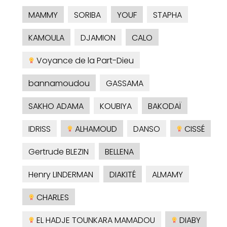
MAMMY
SORIBA
YOUF
STAPHA
KAMOULA
DJAMION
CALO
Voyance de la Part-Dieu
bannamoudou
GASSAMA
SAKHO ADAMA
KOUBIYA
BAKODAÏ
IDRISS
ALHAMOUD
DANSO
CISSÉ
Gertrude BLEZIN
BELLENA
Henry LINDERMAN
DIAKITÉ
ALMAMY
CHARLES
EL HADJE TOUNKARA MAMADOU
DIABY