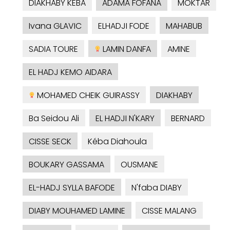
DIAKHABY KEBA
ADAMA FOFANA
MOKTAR
Ivana GLAVIC
ELHADJI FODE
MAHABUB
SADIA TOURE
LAMIN DANFA
AMINE
EL HADJ KEMO AIDARA
MOHAMED CHEIK GUIRASSY
DIAKHABY
Ba Seidou Ali
EL HADJI N'KARY
BERNARD
CISSE SECK
Kéba Diahoula
BOUKARY GASSAMA
OUSMANE
EL-HADJ SYLLA BAFODE
N'faba DIABY
DIABY MOUHAMED LAMINE
CISSE MALANG