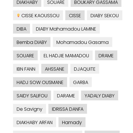
DIAKHABY
SOUARE
BOUKARY GASSAMA
CISSE KAOUSSOU
CISSE
DIABY SEKOU
DIBA
DIABY Mahamadou LAMINE
Bemba DIABY
Mohamadou Gasama
SOUARE
EL HADJIE MAMADOU
DRAME
IBN FANN
AHSSANE
DJAQUITE
HADJ SOW OUSMANE
GARBA
SAIDY SALIFOU
DARAME
YADALY DIABY
De Savigny
IDRISSA DANFA
DIAKHABY ARFAN
Hamady