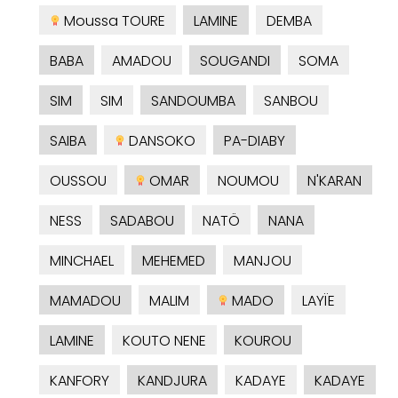
Moussa TOURE
LAMINE
DEMBA
BABA
AMADOU
SOUGANDI
SOMA
SIM
SIM
SANDOUMBA
SANBOU
SAIBA
DANSOKO
PA-DIABY
OUSSOU
OMAR
NOUMOU
N'KARAN
NESS
SADABOU
NATÖ
NANA
MINCHAEL
MEHEMED
MANJOU
MAMADOU
MALIM
MADO
LAYÏE
LAMINE
KOUTO NENE
KOUROU
KANFORY
KANDJURA
KADAYE
KADAYE