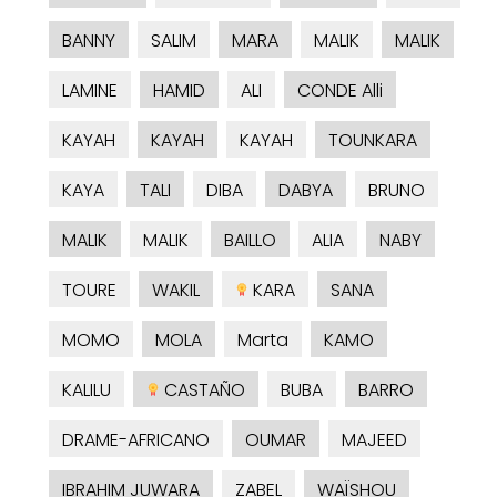
BANNY
SALIM
MARA
MALIK
MALIK
LAMINE
HAMID
ALI
CONDE Alli
KAYAH
KAYAH
KAYAH
TOUNKARA
KAYA
TALI
DIBA
DABYA
BRUNO
MALIK
MALIK
BAILLO
ALIA
NABY
TOURE
WAKIL
KARA
SANA
MOMO
MOLA
Marta
KAMO
KALILU
CASTAÑO
BUBA
BARRO
DRAME-AFRICANO
OUMAR
MAJEED
IBRAHIM JUWARA
ZABEL
WAÏSHOU