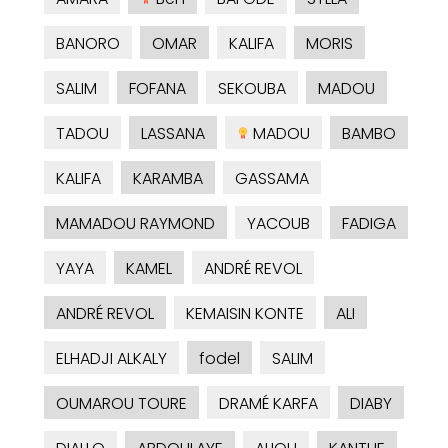
BANORO
OMAR
KALIFA
MORIS
SALIM
FOFANA
SEKOUBA
MADOU
TADOU
LASSANA
MADOU
BAMBO
KALIFA
KARAMBA
GASSAMA
MAMADOU RAYMOND
YACOUB
FADIGA
YAYA
KAMEL
ANDRÉ REVOL
ANDRÉ REVOL
KEMAISIN KONTE
ALI
ELHADJI ALKALY
fodel
SALIM
OUMAROU TOURE
DRAMÉ KARFA
DIABY