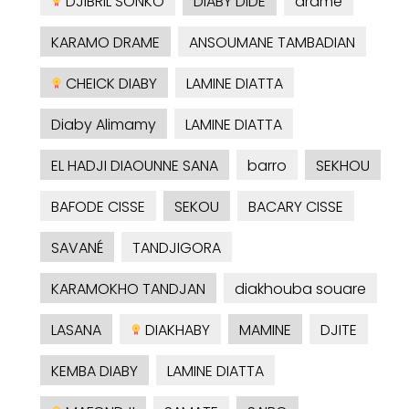
DJIBRIL SONKO
DIABY DIDE
dramé
KARAMO DRAME
ANSOUMANE TAMBADIAN
CHEICK DIABY
LAMINE DIATTA
Diaby Alimamy
LAMINE DIATTA
EL HADJI DIAOUNNE SANA
barro
SEKHOU
BAFODE CISSE
SEKOU
BACARY CISSE
SAVANÉ
TANDJIGORA
KARAMOKHO TANDJAN
diakhouba souare
LASANA
DIAKHABY
MAMINE
DJITE
KEMBA DIABY
LAMINE DIATTA