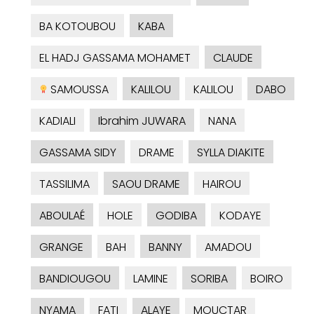
BA KOTOUBOU
KABA
EL HADJ GASSAMA MOHAMET
CLAUDE
SAMOUSSA
KALILOU
KALILOU
DABO
KADIALI
Ibrahim JUWARA
NANA
GASSAMA SIDY
DRAME
SYLLA DIAKITE
TASSILIMA
SAOU DRAME
HAIROU
ABOULAÉ
HOLE
GODIBA
KODAYE
GRANGE
BAH
BANNY
AMADOU
BANDIOUGOU
LAMINE
SORIBA
BOIRO
NYAMA
FATI
ALAYE
MOUCTAR