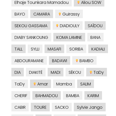
Elhaje Tounkara Mamadou
Aliou SOW
BAYO
CAMARA
Guirassy
SEKOU GASSAMA
DIADIOULY
SAÎDOU
DIABY SANKOUNG
KOMA LAMINE
BANA
TALL
SYLLI
MASAFI
SORIBA
KADIALI
ABDOURAMANE
BADAWI
BAMBO
DIA
DIAKITÉ
MADI
SÉKOU
TaDy
TaDy
Amar
Mamba
SALIM
CHERIF
BAHMADOU
BAMBA
KARIM
CABIR
TOURE
SACKO
Sylvie Jango