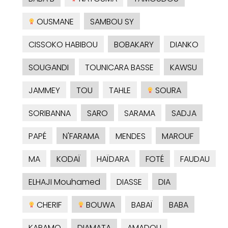
OUSMANE
SAMBOU SY
CISSOKO HABIBOU
BOBAKARY
DIANKO
SOUGANDI
TOUNICARA BASSE
KAWSU
JAMMEY
TOU
TAHLE
SOURA
SORIBANNA
SARO
SARAMA
SADJA
PAPÉ
N'FARAMA
MENDES
MAROUF
MA
KODAÏ
HAÏDARA
FOTÉ
FAUDAU
ELHAJI Mouhamed
DIASSE
DIA
CHERIF
BOUWA
BABAÏ
BABA
KARAMO
DIAMATA
AMADOU