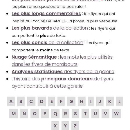
les plus remarquables, à ne pas rater !
Les plus longs commentaires
:
les flyers qui ont
inspiré au Prof. MÉGABAMBOU la prose la plus verbeuse.
Les plus bavards
de la collection
:
les flyers qui
comportent le
plus
de texte.
Les plus concis
de la collection
:
les flyers qui
comportent le
moins
de texte.
Nuage Sémantique
: les mots les plus utilisés
dans les flyers de marabouts
Analyses statistiques
des flyers de la galerie
L'histoire des
principaux donateurs
de flyers
ayant contribué à cette galerie
A
B
C
D
E
F
G
H
I
J
K
L
M
N
O
P
Q
R
S
T
U
V
W
X
Y
Z