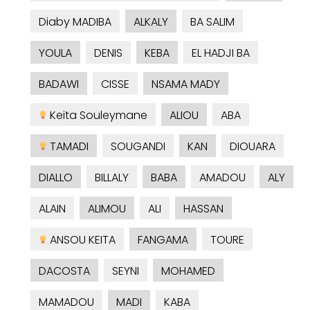
Diaby MADIBA
ALKALY
BA SALIM
YOULA
DENIS
KEBA
EL HADJI BA
BADAWI
CISSE
NSAMA MADY
Keita Souleymane
ALIOU
ABA
TAMADI
SOUGANDI
KAN
DIOUARA
DIALLO
BILLALY
BABA
AMADOU
ALY
ALAIN
ALIMOU
ALI
HASSAN
ANSOU KEITA
FANGAMA
TOURE
DACOSTA
SEYNI
MOHAMED
MAMADOU
MADI
KABA