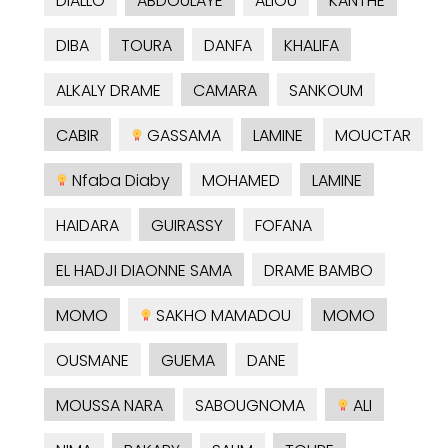
DIALLO
ABDOULAYE
ALIOU
KANTHE
DIBA
TOURA
DANFA
KHALIFA
ALKALY DRAME
CAMARA
SANKOUM
CABIR
GASSAMA
LAMINE
MOUCTAR
Nfaba Diaby
MOHAMED
LAMINE
HAIDARA
GUIRASSY
FOFANA
EL HADJI DIAONNE SAMA
DRAME BAMBO
MOMO
SAKHO MAMADOU
MOMO
OUSMANE
GUEMA
DANE
MOUSSA NARA
SABOUGNOMA
ALI