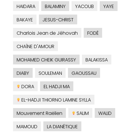
HAIDARA
BALAMINY
YACOUB
YAYE
BAKAYE
JESUS-CHRIST
Charlois Jean de Jéhovah
FODÉ
CHAÎNE D'AMOUR
MOHAMED CHEIK GUIRASSY
BALAKISSA
DIABY
SOULEMAN
GAOUSSAU
DORA
EL HADJI MA
EL-HADJI THIORNO LAMINE SYLLA
Mouvement Raëlien
SALIM
WALID
MAMOUD
LA DIANÉTIQUE