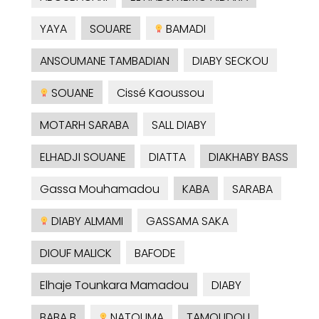
YAYA
SOUARE
BAMADI
ANSOUMANE TAMBADIAN
DIABY SECKOU
SOUANE
Cissé Kaoussou
MOTARH SARABA
SALL DIABY
ELHADJI SOUANE
DIATTA
DIAKHABY BASS
Gassa Mouhamadou
KABA
SARABA
DIABY ALMAMI
GASSAMA SAKA
DIOUF MALICK
BAFODE
Elhaje Tounkara Mamadou
DIABY
BABA B
NATOUMA
TAMOUDOU