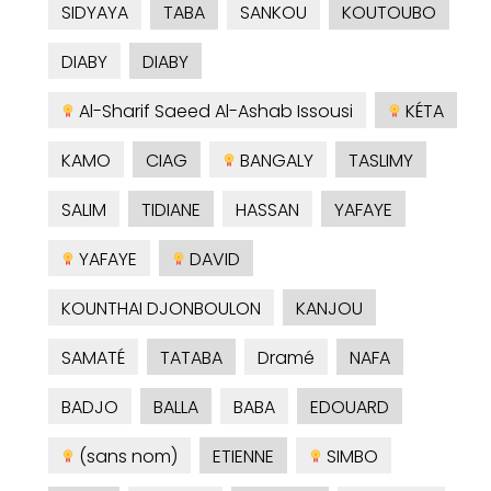
SIDYAYA
TABA
SANKOU
KOUTOUBO
DIABY
DIABY
Al-Sharif Saeed Al-Ashab Issousi
KÉTA
KAMO
CIAG
BANGALY
TASLIMY
SALIM
TIDIANE
HASSAN
YAFAYE
YAFAYE
DAVID
KOUNTHAI DJONBOULON
KANJOU
SAMATÉ
TATABA
Dramé
NAFA
BADJO
BALLA
BABA
EDOUARD
(sans nom)
ETIENNE
SIMBO