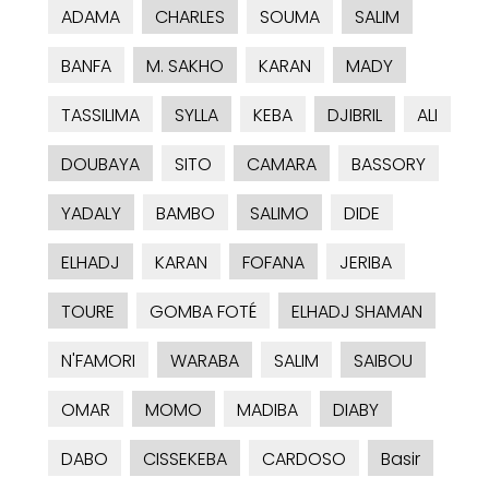
ADAMA
CHARLES
SOUMA
SALIM
BANFA
M. SAKHO
KARAN
MADY
TASSILIMA
SYLLA
KEBA
DJIBRIL
ALI
DOUBAYA
SITO
CAMARA
BASSORY
YADALY
BAMBO
SALIMO
DIDE
ELHADJ
KARAN
FOFANA
JERIBA
TOURE
GOMBA FOTÉ
ELHADJ SHAMAN
N'FAMORI
WARABA
SALIM
SAIBOU
OMAR
MOMO
MADIBA
DIABY
DABO
CISSEKEBA
CARDOSO
Basir