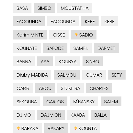
BASA
SIMBO
MOUSTAPHA
FACOUNDA
FACOUNDA
KEBE
KEBE
Karim MINTE
CISSE
SADIO
KOUNATE
BAFODE
SAMPIL
DARMET
BANNA
AYA
KOUBYA
SINBO
Diaby MADIBA
SALIMOU
OUMAR
SETY
CABIR
ABOU
SIDIKI-BA
CHARLES
SEKOUBA
CARLOS
M'BANSSY
SALEM
DJIMO
DAJMION
KAABA
BALLA
BARAKA
BAKARY
KOUNTA