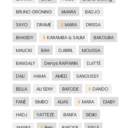
BRUNO GRÖNING
AMARA
BADJO
SAYO
DRAMÉ
MARA
DRISSA
BHASIDY
KARAMBA & SALIM
BAKOUBA
MALICKI
BAH
DJIBRIL
MOUSSA
BANGALY
Denys RAFFARIN
DJITTÉ
DALI
HAMA
AMED
SANOUSSY
BELLA
ALI SENY
BAFODE
DANDO
FANÉ
SIMBO
ALIAS
MARA
DIABY
HADJ
YATTEZE
BANFA
SIDIKI
AMARA
Ben
BAFODE
SYLLA