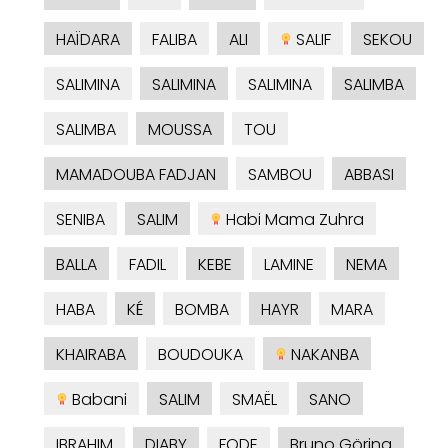
HAÏDARA
FALIBA
ALI
SALIF
SEKOU
SALIMINA
SALIMINA
SALIMINA
SALIMBA
SALIMBA
MOUSSA
TOU
MAMADOUBA FADJAN
SAMBOU
ABBASI
SENIBA
SALIM
Habi Mama Zuhra
BALLA
FADIL
KEBE
LAMINE
NEMA
HABA
KÉ
BOMBA
HAYR
MARA
KHAIRABA
BOUDOUKA
NAKANBA
Babani
SALIM
SMAËL
SANO
IBRAHIM
DIABY
FODE
Bruno Göring