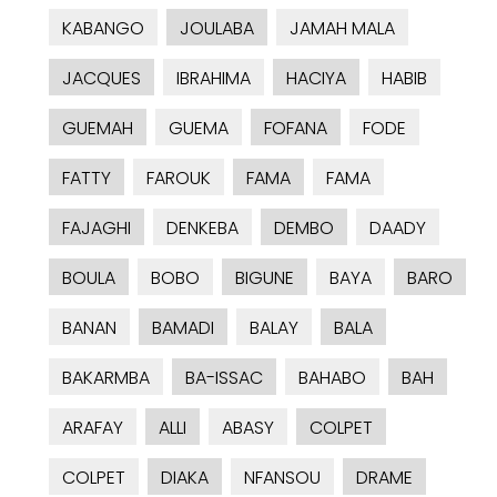
KABANGO
JOULABA
JAMAH MALA
JACQUES
IBRAHIMA
HACIYA
HABIB
GUEMAH
GUEMA
FOFANA
FODE
FATTY
FAROUK
FAMA
FAMA
FAJAGHI
DENKEBA
DEMBO
DAADY
BOULA
BOBO
BIGUNE
BAYA
BARO
BANAN
BAMADI
BALAY
BALA
BAKARMBA
BA-ISSAC
BAHABO
BAH
ARAFAY
ALLI
ABASY
COLPET
COLPET
DIAKA
NFANSOU
DRAME