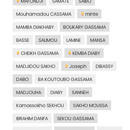
MAFONDJI
SAMATE
SAIBO
Mouhamadou CASSAMA
minte
MAMBA DIAKHABY
BOUKARY GASSAMA
BASSE
SALIMOU
LAMINE
MANSA
CHEIKH GASSAMA
KEMBA DIABY
MADJIDOU SAKHO
Joseph
DIBASSY
DABO
BA KOUTOUBO GASSAMA
MADJOUHA
DIABY
SANNEH
Kamassokho SEKHOU
SAKHO MOUSSA
IBRAHIM DANFA
SEKOU GASSAMA