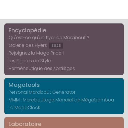
Encyclopédie
Qu'est-ce qu'un flyer de Marabout ?
Galerie des Flyers
3025
Rejoignez la Mago Pride !
Les Figures de Style
Herméneutique des sortilèges
Magotools
Personal Marabout Generator
MMM : Maraboutage Mondial de Mégabambou
La MagoClock
Laboratoire