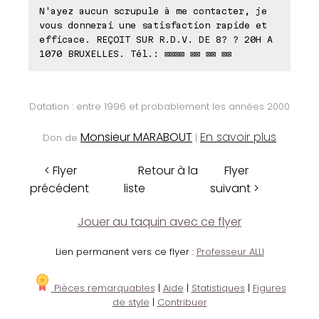
N'ayez aucun scrupule à me contacter, je
vous donnerai une satisfaction rapide et
efficace. REÇOIT SUR R.D.V. DE 8? ? 20H A
1070 BRUXELLES. Tél.: ⊠⊠⊠⊠ ⊠⊠ ⊠⊠ ⊠⊠
Datation : entre 1996 et probablement les années 2000
Monsieur MARABOUT
En savoir plus
Don de
|
< Flyer
Retour à la
Flyer
précédent
liste
suivant >
Jouer au taquin avec ce flyer
Lien permanent vers ce flyer :
Professeur ALLI
Pièces remarquables
|
Aide
|
Statistiques
|
Figures
de style
|
Contribuer