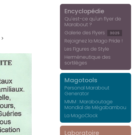
Encyclopédie
Qu'est-ce qu'un flyer de
Marabout ?
Galerie des Flyers
3025
 >
Rejoignez la Mago Pride !
Les Figures de Style
Herméneutique des
sortilèges
Magotools
Personal Marabout
Generator
MMM : Maraboutage
Mondial de Mégabambou
La MagoClock
Laboratoire