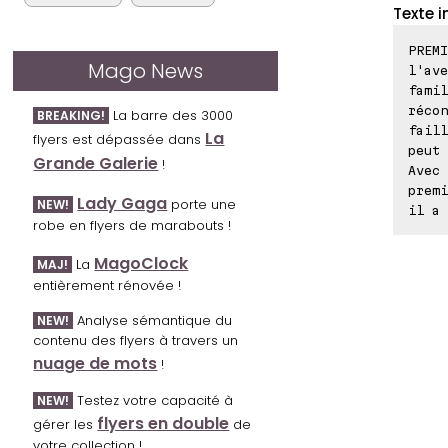
Texte i
PREMI
Mago News
l'ave
famil
récon
La barre des 3000
BREAKING!
faill
La
flyers est dépassée dans
peut 
Grande Galerie
!
Avec 
premi
Lady Gaga
porte une
NEW!
il a 
robe en flyers de marabouts !
MagoClock
La
MAJ!
entièrement rénovée !
Analyse sémantique du
NEW!
contenu des flyers à travers un
nuage de mots
!
Testez votre capacité à
NEW!
flyers en double
gérer les
de
votre collection !