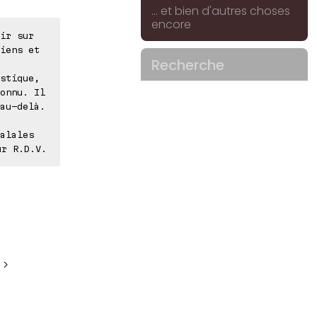
... et bien d'autres choses
encore
ir sur
iens et
Recherche
stique,
onnu. Il
au-delà.
alales
ur R.D.V.
 >