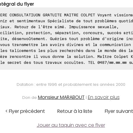
ntégral du flyer
ERE CONSULTATIUON GRATUITE MAITRE COLPET Voyant vissiona
nir et sentimentaux Spécialiste de tout problèmes quotid
iaux. Retour de l'être aimé. Impuissance sexuelle,
ciliation, protection, séparation, concours, succès arti
ite, désenvoûtement. Guéries tout problème d'origine inc
vous transmettre les avoirs divines et la communication 
les talicements les plus recherchés dans le monde dès la
ère rencontre il vous donne la solution. Maître Colpet K
le secret des tous travaux occultes. TEL 0487/⊠⊠.⊠⊠.⊠⊠ s
Datation : entre 1996 et probablement les années 2000
Monsieur MARABOUT
En savoir plus
Don de
|
< Flyer précédent
Retour à la liste
Flyer suivant
Jouer au taquin avec ce flyer