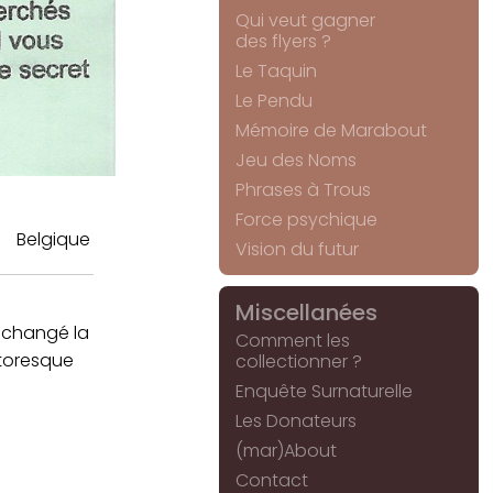
Qui veut gagner
des flyers ?
Le Taquin
Le Pendu
Mémoire de Marabout
Jeu des Noms
Phrases à Trous
Force psychique
Belgique
Vision du futur
Miscellanées
 changé la
Comment les
ttoresque
collectionner ?
Enquête Surnaturelle
Les Donateurs
(mar)About
Contact