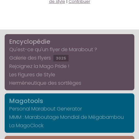
de style
|
Contribuer
Encyclopédie
Qu'est-ce qu'un flyer de Marabout ?
Galerie des Flyers
3025
Rejoignez la Mago Pride !
Les Figures de Style
Herméneutique des sortilèges
Magotools
Personal Marabout Generator
MMM : Maraboutage Mondial de Mégabambou
La MagoClock