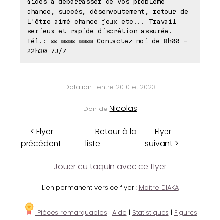
aides à débarrasser de vos problème
chance, succés, désenvoutement, retour de
l'être aimé chance jeux etc... Travail
serieux et rapide discrétion assurée.
Tél.: ⊠⊠ ⊠⊠⊠⊠ ⊠⊠⊠⊠ Contactez moi de 8h00 -
22h30 7J/7
Datation : entre 2010 et 2023
Nicolas
Don de
< Flyer
Retour à la
Flyer
précédent
liste
suivant >
Jouer au taquin avec ce flyer
Lien permanent vers ce flyer :
Maître DIAKA
Pièces remarquables
|
Aide
|
Statistiques
|
Figures