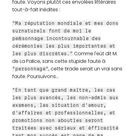
faute. Voyons plutôt ces envolées littéraires
tout-à-fait inédites :
"Ma réputation mondiale et mes dons
surnaturels font de moi le
pe
n
sonnage incontournable des
cérémonies les plus importantes et
Comme l'eût dit M.
les plus discrètes."
de La Palice, sans cette stupide faute à
, cette tirade serait un vrai sans
"personnage"
faute. Poursuivons...
"En tant que grand maître, les cas
les plus avancés, les non-admis aux
examens, les situation d'amour,
d'affaires et professionnelles, et
promotions non abouties seront
traitées avec sérieux et éfficacité
tant mon succès est gage de ma