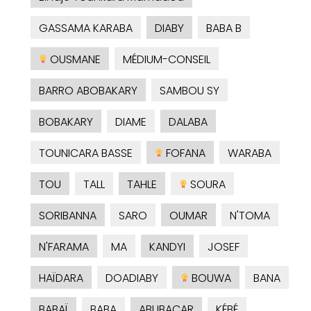
GASSAMA KARABA
DIABY
BABA B
OUSMANE
MÉDIUM-CONSEIL
BARRO ABOBAKARY
SAMBOU SY
BOBAKARY
DIAME
DALABA
TOUNICARA BASSE
FOFANA
WARABA
TOU
TALL
TAHLE
SOURA
SORIBANNA
SARO
OUMAR
N'TOMA
N'FARAMA
MA
KANDYI
JOSEF
HAÏDARA
DOADIABY
BOUWA
BANA
BABAÏ
BABA
ABUBACAR
KÉBÉ