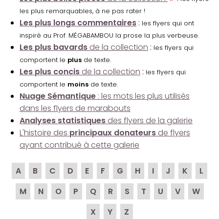
les plus remarquables, à ne pas rater !
Les plus longs commentaires
:
les flyers qui ont
inspiré au Prof. MÉGABAMBOU la prose la plus verbeuse.
Les plus bavards
de la collection
:
les flyers qui
comportent le
plus
de texte.
Les plus concis
de la collection
:
les flyers qui
comportent le
moins
de texte.
Nuage Sémantique
: les mots les plus utilisés
dans les flyers de marabouts
Analyses statistiques
des flyers de la galerie
L'histoire des
principaux donateurs
de flyers
ayant contribué à cette galerie
A
B
C
D
E
F
G
H
I
J
K
L
M
N
O
P
Q
R
S
T
U
V
W
X
Y
Z