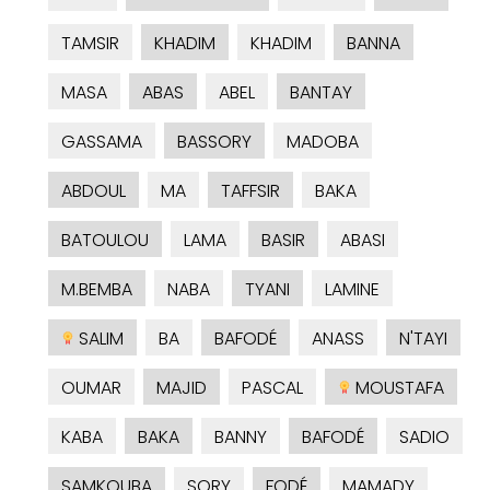
TAMSIR
KHADIM
KHADIM
BANNA
MASA
ABAS
ABEL
BANTAY
GASSAMA
BASSORY
MADOBA
ABDOUL
MA
TAFFSIR
BAKA
BATOULOU
LAMA
BASIR
ABASI
M.BEMBA
NABA
TYANI
LAMINE
SALIM
BA
BAFODÉ
ANASS
N'TAYI
OUMAR
MAJID
PASCAL
MOUSTAFA
KABA
BAKA
BANNY
BAFODÉ
SADIO
SAMKOUBA
SORY
FODÉ
MAMADY