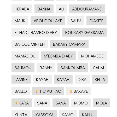
HERABA
BANNA
ALI
ABDOURAMANE
MALIK
ABOUDOULAYE
SALIM
DIAKITE
EL HADJ BAMBO DIABY
BOUKARY GASSAMA
BAFODE MINTEH
BAKARY CAMARA
MAMADOU
M'BEMBA DIABY
MOHAMEDE
SALIMOU
BANNY
SANKOUMBA
SALIM
LAMINE
KAYAH
KAYAH
DIBA
KEITA
BAILLO
TIC AU TAC
BAKAYE
KARA
SANA
SANA
MOMO
MOLA
KUNTA
KASSOYA
KAMO
KALILU