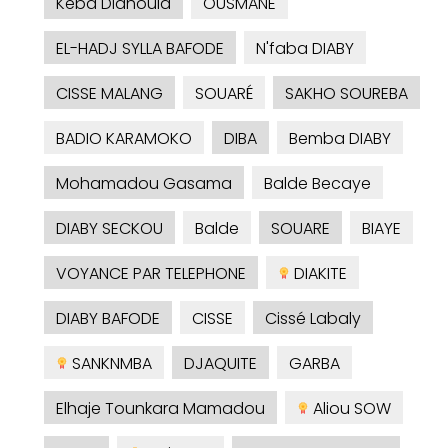
Kéba Diahoula
OUSMANE
EL-HADJ SYLLA BAFODE
N'faba DIABY
CISSE MALANG
SOUARÉ
SAKHO SOUREBA
BADIO KARAMOKO
DIBA
Bemba DIABY
Mohamadou Gasama
Balde Becaye
DIABY SECKOU
Balde
SOUARE
BIAYE
VOYANCE PAR TELEPHONE
DIAKITE
DIABY BAFODE
CISSE
Cissé Labaly
SANKNMBA
DJAQUITE
GARBA
Elhaje Tounkara Mamadou
Aliou SOW