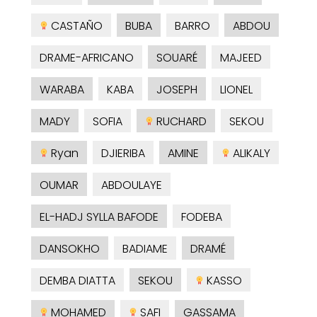
CASTAÑO
BUBA
BARRO
ABDOU
DRAME-AFRICANO
SOUARÉ
MAJEED
WARABA
KABA
JOSEPH
LIONEL
MADY
SOFIA
RUCHARD
SEKOU
Ryan
DJIERIBA
AMINE
ALIKALY
OUMAR
ABDOULAYE
EL-HADJ SYLLA BAFODE
FODEBA
DANSOKHO
BADIAME
DRAMÉ
DEMBA DIATTA
SEKOU
KASSO
MOHAMED
SAFI
GASSAMA