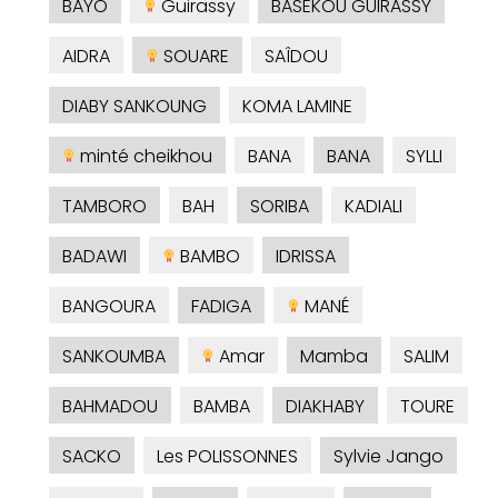
BAYO
Guirassy
BASEKOU GUIRASSY
AIDRA
SOUARE
SAÎDOU
DIABY SANKOUNG
KOMA LAMINE
minté cheikhou
BANA
BANA
SYLLI
TAMBORO
BAH
SORIBA
KADIALI
BADAWI
BAMBO
IDRISSA
BANGOURA
FADIGA
MANÉ
SANKOUMBA
Amar
Mamba
SALIM
BAHMADOU
BAMBA
DIAKHABY
TOURE
SACKO
Les POLISSONNES
Sylvie Jango