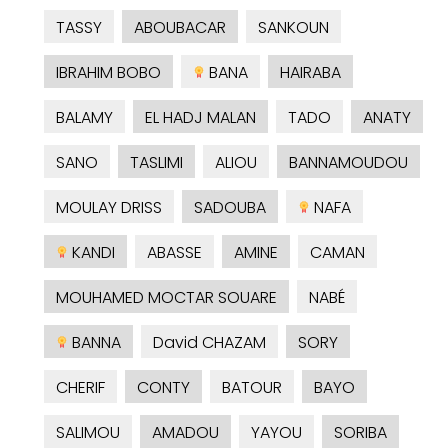
TASSY
ABOUBACAR
SANKOUN
IBRAHIM BOBO
BANA
HAIRABA
BALAMY
EL HADJ MALAN
TADO
ANATY
SANO
TASLIMI
ALIOU
BANNAMOUDOU
MOULAY DRISS
SADOUBA
NAFA
KANDI
ABASSE
AMINE
CAMAN
MOUHAMED MOCTAR SOUARE
NABÉ
BANNA
David CHAZAM
SORY
CHERIF
CONTY
BATOUR
BAYO
SALIMOU
AMADOU
YAYOU
SORIBA