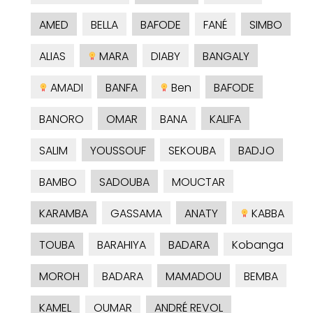
AMED
BELLA
BAFODE
FANÉ
SIMBO
ALIAS
MARA
DIABY
BANGALY
AMADI
BANFA
Ben
BAFODE
BANORO
OMAR
BANA
KALIFA
SALIM
YOUSSOUF
SEKOUBA
BADJO
BAMBO
SADOUBA
MOUCTAR
KARAMBA
GASSAMA
ANATY
KABBA
TOUBA
BARAHIYA
BADARA
Kobanga
MOROH
BADARA
MAMADOU
BEMBA
KAMEL
OUMAR
ANDRÉ REVOL