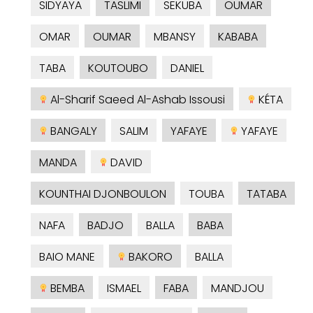
SIDYAYA
TASLIMI
SEKUBA
OUMAR
OMAR
OUMAR
MBANSY
KABABA
TABA
KOUTOUBO
DANIEL
Al-Sharif Saeed Al-Ashab Issousi
KÉTA
BANGALY
SALIM
YAFAYE
YAFAYE
MANDA
DAVID
KOUNTHAI DJONBOULON
TOUBA
TATABA
NAFA
BADJO
BALLA
BABA
BAIO MANE
BAKORO
BALLA
BEMBA
ISMAEL
FABA
MANDJOU