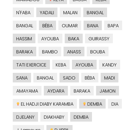
N'FABA
YADALI
MALAN
BANGAL
BANGAL
BÉBA
OUMAR
BANA
BAPA
HASSIM
AYOUBA
BAKA
GUIRASSY
BARAKA
BAMBO
ANASS
BOUBA
TATI EXERCICE
KEBA
AYOUBA
KANDY
SANA
BANGAL
SADO
BÉBA
MADI
AMAYAMA
AYDARA
BARAKA
JAMON
EL HADJI DIABY KARAMBA
DEMBA
DIA
DJELANY
DIAKHABY
DEMBA