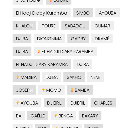
J. Lamoure
DJIBRIL
El Hadji Diaby Karamba
SIMBO
AYOUBA
KHALOU
TOURE
SABADOU
OUMAR
DJIBA
DIONGNIMA
GADRY
DRAMÉ
DJIBA
EL HADJI DIABY KARAMBA
EL HADJI DIABY KARAMBA
DJIBA
MADIBA
DJIBA
SAKHO
NÉNÉ
JOSEPH
MOMO
BAMBA
AYOUBA
DJIBRIL
DJIBRIL
CHARLES
BA
GAËLLE
BENGA
BAKARY