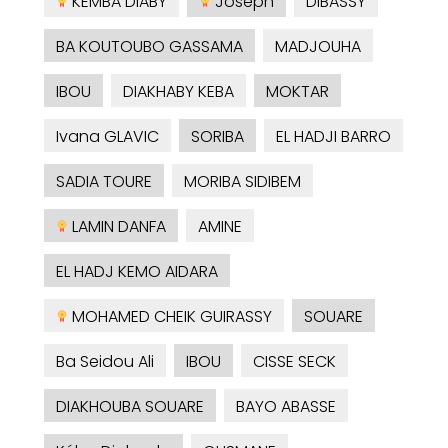
KEMBA DIABY
Joseph
DIBASSY
BA KOUTOUBO GASSAMA
MADJOUHA
IBOU
DIAKHABY KEBA
MOKTAR
Ivana GLAVIC
SORIBA
EL HADJI BARRO
SADIA TOURE
MORIBA SIDIBEM
LAMIN DANFA
AMINE
EL HADJ KEMO AIDARA
MOHAMED CHEIK GUIRASSY
SOUARE
Ba Seidou Ali
IBOU
CISSE SECK
DIAKHOUBA SOUARE
BAYO ABASSE