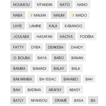
NOUMOU
N'FANDIN
NATÖ
NANO
NABA
MALMA
MALIM
MADO
LAYÏE
LAMINE
KALA
KABANGO
JOULABA
HASAFAN
HACIYA
FODÉBA
FATTY
DYBA
DENKEBA
DAADY
O. BOUBA
BAYA
BARO
BANAN
BAMBA
BAMADI
BALAY
BALA
BAKARMBA
BA-ISSAC
BAHABO
BAH
BAH
BADIMA
ARAFAY
ABASY
BATLY
NFANSOU
DRAMÉ
BASA
BA