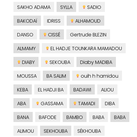
SAKHO ADAMA
SYLLA
SADIO
BAKODAÏ
IDRISS
ALHAMOUD
DANSO
CISSÉ
Gertrude BLEZIN
ALMAMY
EL HADJE TOUNKARA MAMADOU
DIABY
SEKOUBA
Diaby MADIBA
MOUSSA
BA SALIM
ouih h hamidou
KEBA
EL HADJI BA
BADAWI
ALIOU
ABA
GASSAMA
TAMADI
DIBA
BANA
BAFODE
BAMBO
BABA
BABA
ALIMOU
SEKHOUBA
SÉKHOUBA