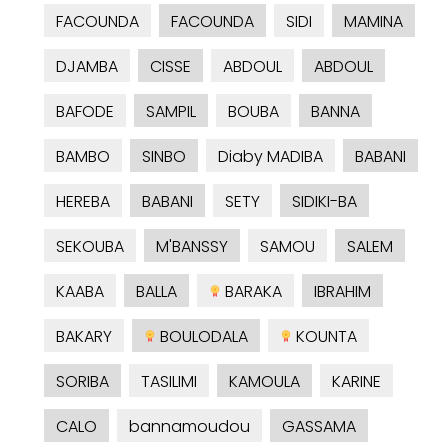
FACOUNDA
FACOUNDA
SIDI
MAMINA
DJAMBA
CISSE
ABDOUL
ABDOUL
BAFODE
SAMPIL
BOUBA
BANNA
BAMBO
SINBO
Diaby MADIBA
BABANI
HEREBA
BABANI
SETY
SIDIKI-BA
SEKOUBA
M'BANSSY
SAMOU
SALEM
KAABA
BALLA
BARAKA
IBRAHIM
BAKARY
BOULODALA
KOUNTA
SORIBA
TASILIMI
KAMOULA
KARINE
CALO
bannamoudou
GASSAMA