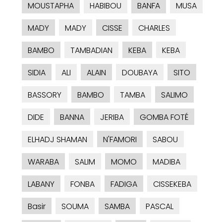
MOUSTAPHA
HABIBOU
BANFA
MUSA
MADY
MADY
CISSE
CHARLES
BAMBO
TAMBADIAN
KEBA
KEBA
SIDIA
ALI
ALAIN
DOUBAYA
SITO
BASSORY
BAMBO
TAMBA
SALIMO
DIDE
BANNA
JERIBA
GOMBA FOTÉ
ELHADJ SHAMAN
N'FAMORI
SABOU
WARABA
SALIM
MOMO
MADIBA
LABANY
FONBA
FADIGA
CISSEKEBA
Basir
SOUMA
SAMBA
PASCAL