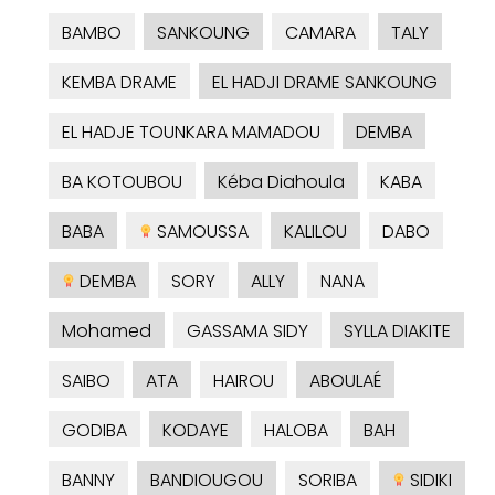
BAMBO
SANKOUNG
CAMARA
TALY
KEMBA DRAME
EL HADJI DRAME SANKOUNG
EL HADJE TOUNKARA MAMADOU
DEMBA
BA KOTOUBOU
Kéba Diahoula
KABA
BABA
SAMOUSSA
KALILOU
DABO
DEMBA
SORY
ALLY
NANA
Mohamed
GASSAMA SIDY
SYLLA DIAKITE
SAIBO
ATA
HAIROU
ABOULAÉ
GODIBA
KODAYE
HALOBA
BAH
BANNY
BANDIOUGOU
SORIBA
SIDIKI