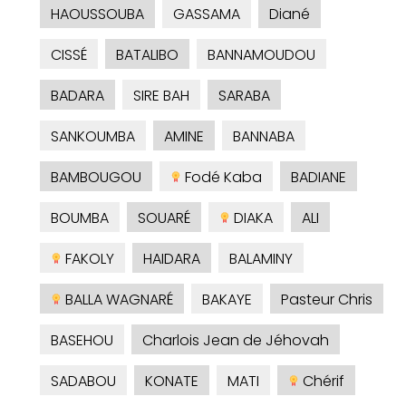
HAOUSSOUBA
GASSAMA
Diané
CISSÉ
BATALIBO
BANNAMOUDOU
BADARA
SIRE BAH
SARABA
SANKOUMBA
AMINE
BANNABA
BAMBOUGOU
Fodé Kaba
BADIANE
BOUMBA
SOUARÉ
DIAKA
ALI
FAKOLY
HAIDARA
BALAMINY
BALLA WAGNARÉ
BAKAYE
Pasteur Chris
BASEHOU
Charlois Jean de Jéhovah
SADABOU
KONATE
MATI
Chérif