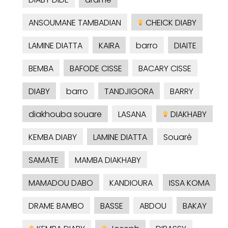
ANSOUMANE TAMBADIAN
CHEICK DIABY
LAMINE DIATTA
KAIRA
barro
DIAITE
BEMBA
BAFODE CISSE
BACARY CISSE
DIABY
barro
TANDJIGORA
BARRY
diakhouba souare
LASANA
DIAKHABY
KEMBA DIABY
LAMINE DIATTA
Souaré
SAMATE
MAMBA DIAKHABY
MAMADOU DABO
KANDIOURA
ISSA KOMA
DRAME BAMBO
BASSE
ABDOU
BAKAY