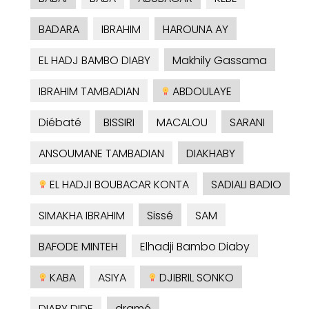
BADARA
IBRAHIM
HAROUNA AY
EL HADJ BAMBO DIABY
Makhily Gassama
IBRAHIM TAMBADIAN
ABDOULAYE
Diébaté
BISSIRI
MACALOU
SARANI
ANSOUMANE TAMBADIAN
DIAKHABY
EL HADJI BOUBACAR KONTA
SADIALI BADIO
SIMAKHA IBRAHIM
Sissé
SAM
BAFODE MINTEH
Elhadji Bambo Diaby
KABA
ASIYA
DJIBRIL SONKO
DIABY DIDE
dramé