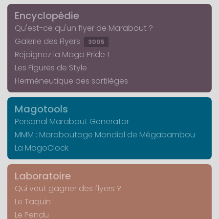
Encyclopédie
Qu'est-ce qu'un flyer de Marabout ?
Galerie des Flyers
3005
Rejoignez la Mago Pride !
Les Figures de Style
Herméneutique des sortilèges
Magotools
Personal Marabout Generator
MMM : Maraboutage Mondial de Mégabambou
La MagoClock
Laboratoire
Qui veut gagner des flyers ?
Le Taquin
Le Pendu