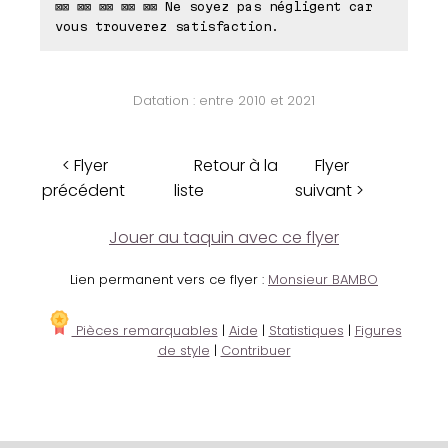
⊠⊠ ⊠⊠ ⊠⊠ ⊠⊠ ⊠⊠ Ne soyez pas négligent car
vous trouverez satisfaction.
Datation : entre 2010 et 2021
< Flyer
Retour à la
Flyer
précédent
liste
suivant >
Jouer au taquin avec ce flyer
Lien permanent vers ce flyer :
Monsieur BAMBO
Pièces remarquables
|
Aide
|
Statistiques
|
Figures
de style
|
Contribuer