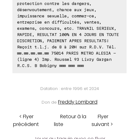
protection contre les dangers,
désenvoutement, chance aux jeux,
impuissance sexuelle, commer-ce,
entreprise en difficultés, ventes,
examens, concours, etc. TRAVAIL SERIEUX,
RAPIDE, RESULTAT 100% EN 4 JOURS EN TOUTE
DISCRETION, PAIEMENT APRES RESULTATS!
Reçoit t.l.j. de 8 à 20H sur R.D.V. Tél.
⊠⊠.⊠⊠.⊠⊠.⊠⊠.⊠⊠ 75014 PARIS METRO ALESIA -
(ligne 4) Imp. Roussel 93 Livry Gargan
R.C.S. B Bobigny ⊠⊠⊠ ⊠⊠⊠ ⊠⊠⊠
Datation : entre 1996 et 2024
Freddy Lombard
Don de
< Flyer
Retour à la
Flyer
précédent
liste
suivant >
Jouer au taquin avec ce flyer