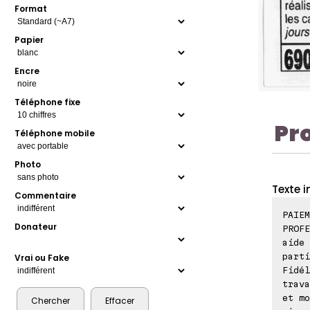
Format
Papier
Encre
Téléphone fixe
Pr
Téléphone mobile
Photo
Texte i
Commentaire
PAIEM
Donateur
PROFE
aide 
parti
Vrai ou Fake
Fidél
trava
et mo