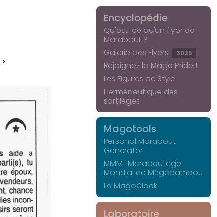
Encyclopédie
Qu'est-ce qu'un flyer de
Marabout ?
Galerie des Flyers
3025
 >
Rejoignez la Mago Pride !
Les Figures de Style
Herméneutique des
sortilèges
Magotools
Personal Marabout
Generator
MMM : Maraboutage
Mondial de Mégabambou
La MagoClock
Laboratoire