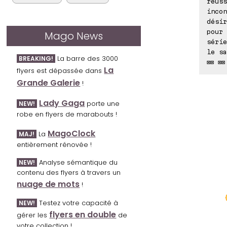
réuss
incon
désir
pour 
Mago News
série
le sa
La barre des 3000
BREAKING!
⊠⊠ ⊠⊠
La
flyers est dépassée dans
Grande Galerie
!
Lady Gaga
porte une
NEW!
robe en flyers de marabouts !
MagoClock
La
MAJ!
entièrement rénovée !
Analyse sémantique du
NEW!
contenu des flyers à travers un
nuage de mots
!
Testez votre capacité à
NEW!
flyers en double
gérer les
de
votre collection !