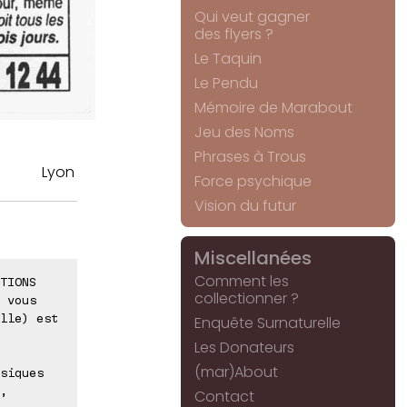
Qui veut gagner
des flyers ?
Le Taquin
Le Pendu
Mémoire de Marabout
Jeu des Noms
Phrases à Trous
Lyon
Force psychique
Vision du futur
Miscellanées
Comment les
TIONS
collectionner ?
 vous
lle) est
Enquête Surnaturelle
Les Donateurs
(mar)About
siques
,
Contact