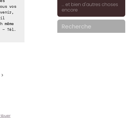
es
... et bien d'autres choses
ous vos
encore
venir,
il
h même
Recherche
 - Tél.
 >
ribuer