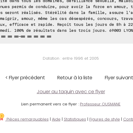
ite dans tous les domaines, défaillance sexuelle, maladi
nues permis de conduire, pour avoir la force en amour, t
s seront réalisés. Stérélité dans la famille, assure l'a
maigrir, amour, même les cas désespérés, concours, trava
ux, efficace et rapide. Reçoit tous les jours de 8h à 22
medi. 100% de résultats dans les trois jours. 69003 LYON
 ⊠⊠ ⊠⊠ ⊠⊠-⊠⊠ ⊠⊠ ⊠⊠ ⊠⊠ ⊠⊠
Datation : entre 1996 et 2005
< Flyer précédent
Retour à la liste
Flyer suivant
Jouer au taquin avec ce flyer
Lien permanent vers ce flyer :
Professeur OUSMANE
Pièces remarquables
|
Aide
|
Statistiques
|
Figures de style
|
Cont