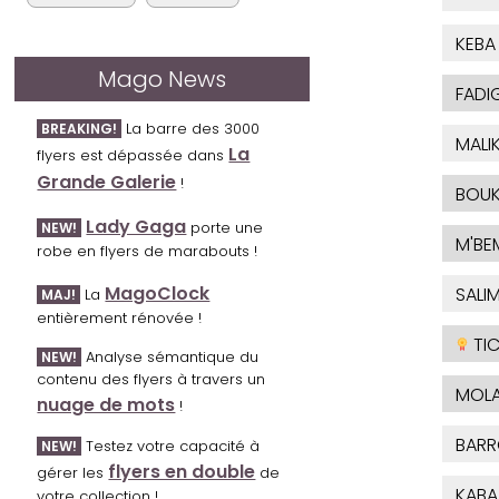
KEBA
Mago News
FADI
La barre des 3000
BREAKING!
MALI
La
flyers est dépassée dans
Grande Galerie
!
BOUK
Lady Gaga
porte une
NEW!
M'BE
robe en flyers de marabouts !
MagoClock
SALI
La
MAJ!
entièrement rénovée !
TIC
Analyse sémantique du
NEW!
contenu des flyers à travers un
MOL
nuage de mots
!
BAR
Testez votre capacité à
NEW!
flyers en double
gérer les
de
KABA
votre collection !