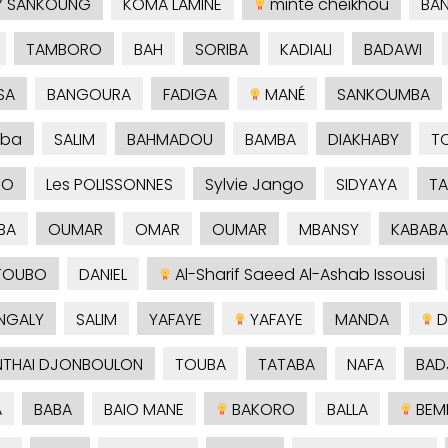
Y SANKOUNG
KOMA LAMINE
minté cheikhou
BA
TAMBORO
BAH
SORIBA
KADIALI
BADAWI
SA
BANGOURA
FADIGA
MANÉ
SANKOUMBA
ba
SALIM
BAHMADOU
BAMBA
DIAKHABY
T
KO
Les POLISSONNES
Sylvie Jango
SIDYAYA
TA
BA
OUMAR
OMAR
OUMAR
MBANSY
KABABA
TOUBO
DANIEL
Al-Sharif Saeed Al-Ashab Issousi
NGALY
SALIM
YAFAYE
YAFAYE
MANDA
D
THAI DJONBOULON
TOUBA
TATABA
NAFA
BAD
A
BABA
BAIO MANE
BAKORO
BALLA
BEM