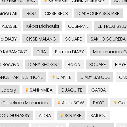
ADJ KEMO AIDARA
MOHAMED CHEIK GUIRASSY
SOUA
idou Ali
IBOU
CISSE SECK
DIAKHOUBA SOUARE
 ABASSE
Kéba Diahoula
OUSMANE
EL-HADJ SYLL
ba DIABY
CISSE MALANG
SOUARÉ
SAKHO SOUREBA
O KARAMOKO
DIBA
Bemba DIABY
Mohamadou 
e Becaye
DIABY SECKOU
Balde
SOUARE
BIAYE
NCE PAR TELEPHONE
DIAKITE
DIABY BAFODE
CIS
é Labaly
SANKNMBA
DJAQUITE
GARBA
je Tounkara Mamadou
Aliou SOW
BAYO
Guir
KOU GUIRASSY
AIDRA
SOUARE
SAÎDOU