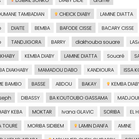
A
DJIBRIL SONKO
DIABY DIDE
dramé
UMANE TAMBADIAN
CHEICK DIABY
LAMINE DIATTA
o
DIAITE
BEMBA
BAFODE CISSE
BACARY CISSE
o
TANDJIGORA
BARRY
diakhouba souare
LAS
AKHABY
KEMBA DIABY
LAMINE DIATTA
Souaré
S
A DIAKHABY
MAMADOU DABO
KANDIOURA
ISSA 
ME BAMBO
BASSE
ABDOU
BAKAY
KEMBA DIAB
seph
DIBASSY
BA KOUTOUBO GASSAMA
MADJOU
HABY KEBA
MOKTAR
Ivana GLAVIC
SORIBA
EL 
A TOURE
MORIBA SIDIBEM
LAMIN DANFA
AMINE