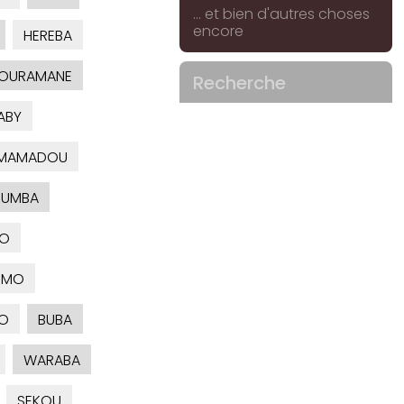
... et bien d'autres choses
encore
HEREBA
OURAMANE
Recherche
ABY
MAMADOU
OUMBA
LO
OMO
O
BUBA
WARABA
SEKOU