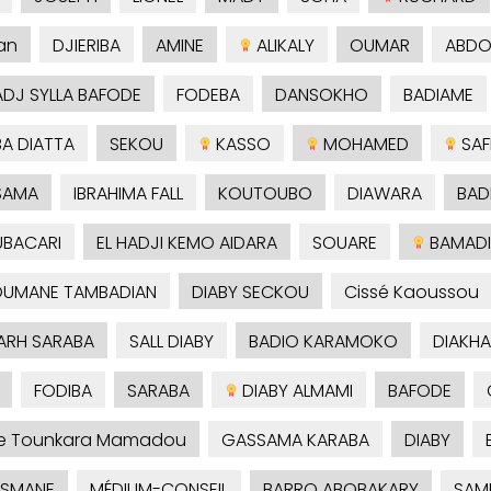
an
DJIERIBA
AMINE
ALIKALY
OUMAR
ABDO
ADJ SYLLA BAFODE
FODEBA
DANSOKHO
BADIAME
A DIATTA
SEKOU
KASSO
MOHAMED
SAF
SAMA
IBRAHIMA FALL
KOUTOUBO
DIAWARA
BAD
BACARI
EL HADJI KEMO AIDARA
SOUARE
BAMADI
UMANE TAMBADIAN
DIABY SECKOU
Cissé Kaoussou
RH SARABA
SALL DIABY
BADIO KARAMOKO
DIAKHA
FODIBA
SARABA
DIABY ALMAMI
BAFODE
je Tounkara Mamadou
GASSAMA KARABA
DIABY
SMANE
MÉDIUM-CONSEIL
BARRO ABOBAKARY
SAM