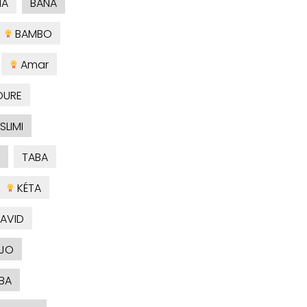
NA
BANA
BAMBO
Amar
OURE
SLIMI
TABA
KÉTA
AVID
JO
BA