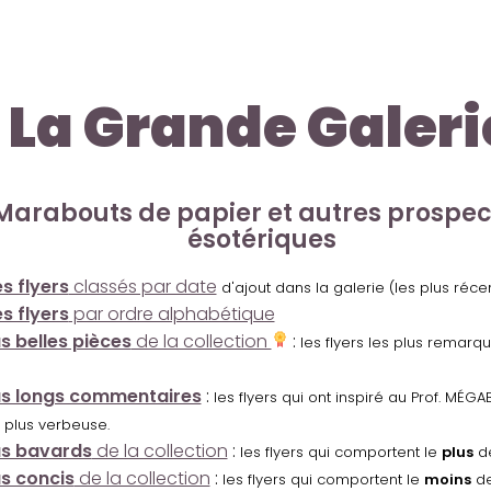
La Grande Galeri
Marabouts de papier et autres prospe
ésotériques
s flyers
classés par date
d'ajout dans la galerie (les plus réc
s flyers
par ordre alphabétique
us belles pièces
de la collection
:
les flyers les plus remarq
us longs commentaires
:
les flyers qui ont inspiré au Prof. MÉ
 plus verbeuse.
us bavards
de la collection
:
les flyers qui comportent le
plus
de
us concis
de la collection
:
les flyers qui comportent le
moins
de