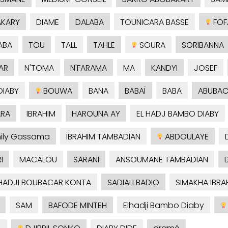
KARY
DIAME
DALABA
TOUNICARA BASSE
FOF
ABA
TOU
TALL
TAHLE
SOURA
SORIBANNA
AR
N'TOMA
N'FARAMA
MA
KANDYI
JOSEF
IABY
BOUWA
BANA
BABAÏ
BABA
ABUBAC
RA
IBRAHIM
HAROUNA AY
EL HADJ BAMBO DIABY
ily Gassama
IBRAHIM TAMBADIAN
ABDOULAYE
I
MACALOU
SARANI
ANSOUMANE TAMBADIAN
HADJI BOUBACAR KONTA
SADIALI BADIO
SIMAKHA IBRA
SAM
BAFODE MINTEH
Elhadji Bambo Diaby