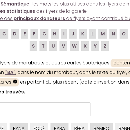
 Sémantique
: les mots les plus utilisés dans les flyers d
es statistiques
des flyers de la galerie
ire des
principaux donateurs
de flyers ayant contribué à 
C
D
E
F
G
H
I
J
K
L
M
N
O
S
T
U
V
W
X
Y
Z
 flyers de marabouts et autres cartes ésotériques
conten
ion
"BA"
, dans le nom du marabout, dans le texte du flyer, 
aires
en partant du plus récent (date d'insertion dans 
rs trouvés.
YE
BANA
FODÉ
BABA
BÉBA
BAMBO
BANN