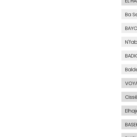
EL H
Ba Se
BAYO
N'fa
BADI
Bald
VOYA
Ciss
Elha
BASE