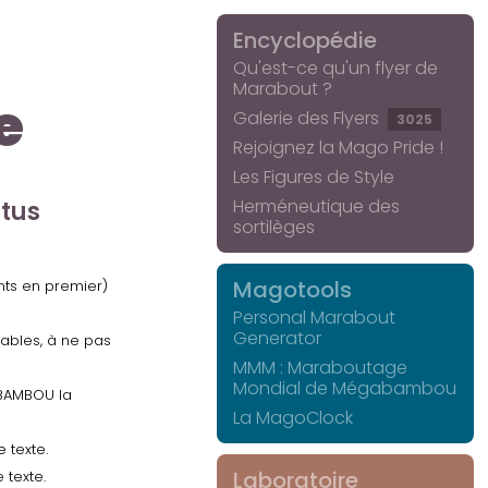
Encyclopédie
Qu'est-ce qu'un flyer de
Marabout ?
e
Galerie des Flyers
3025
Rejoignez la Mago Pride !
Les Figures de Style
Herméneutique des
ctus
sortilèges
Magotools
ents en premier)
Personal Marabout
Generator
uables, à ne pas
MMM : Maraboutage
Mondial de Mégabambou
GABAMBOU la
La MagoClock
 texte.
Laboratoire
 texte.