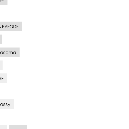
RE
A BAFODE
Gasama
SE
assy