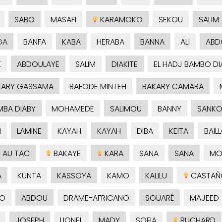
SABO
MASAFI
KARAMOKO
SEKOU
SALIM
GA
BANFA
KABA
HERABA
BANNA
ALI
ABD
K
ABDOULAYE
SALIM
DIAKITE
EL HADJ BAMBO DI
ARY GASSAMA
BAFODE MINTEH
BAKARY CAMARA
MBA DIABY
MOHAMEDE
SALIMOU
BANNY
SANK
M
LAMINE
KAYAH
KAYAH
DIBA
KEITA
BAIL
 AU TAC
BAKAYE
KARA
SANA
SANA
M
A
KUNTA
KASSOYA
KAMO
KALILU
CASTAÑ
RO
ABDOU
DRAME-AFRICANO
SOUARÉ
MAJEED
JOSEPH
LIONEL
MADY
SOFIA
RUCHARD