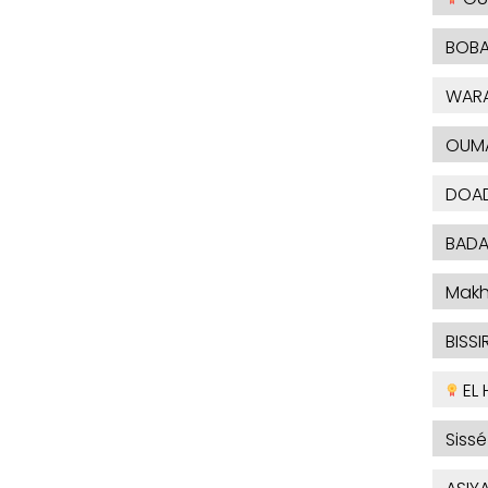
BOBA
WAR
OUM
DOAD
BADA
Makh
BISSIR
EL 
Sissé