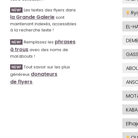
Les textes des flyers dans
NEW!
Ry
la Grande Galerie
sont
maintenant indexés, accessibles
EL-H
à la recherche texte !
DEMB
phrases
Remplissez les
NEW!
à trous
avec des noms de
GAS
marabouts !
Tout savoir sur les plus
NEW!
ABOU
donateurs
généreux
de flyers
ANSO
.
MOTA
KABA
Elha
OU