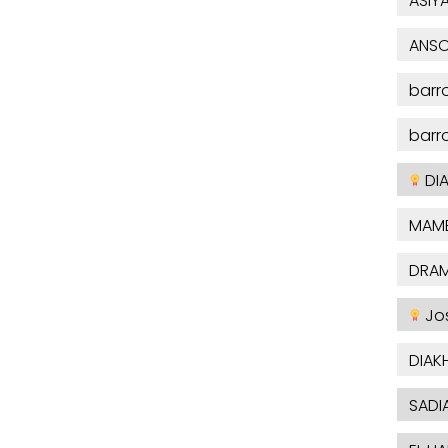
ASIY
ANSO
barr
barr
DI
MAMB
DRA
Jo
DIAK
SADI