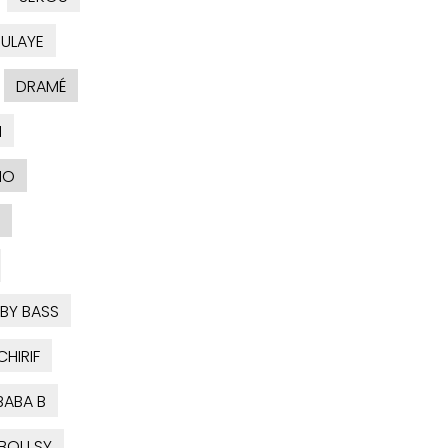
ULAYE
DRAMÉ
I
IO
BY BASS
CHIRIF
BABA B
BOU SY