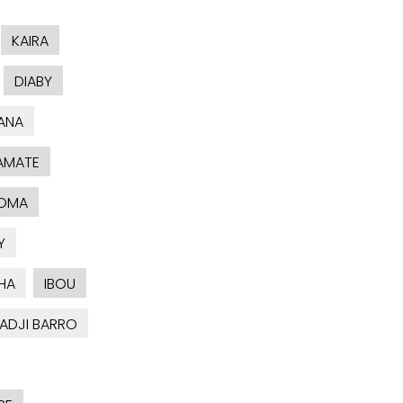
KAIRA
DIABY
ANA
AMATE
KOMA
Y
HA
IBOU
HADJI BARRO