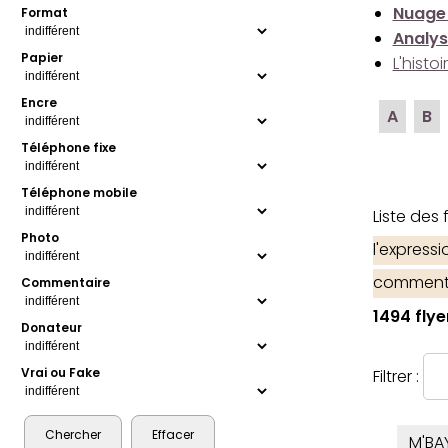
Nuage
Format
Analys
Papier
L'histo
Encre
A
B
Téléphone fixe
Téléphone mobile
Liste des
Photo
l'express
comment
Commentaire
1494 flye
Donateur
Vrai ou Fake
Filtrer :
M'BA