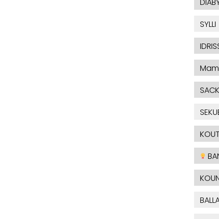
DIAB
SYLLI
IDRIS
Mam
SAC
SEKU
KOU
BA
KOUN
BALL