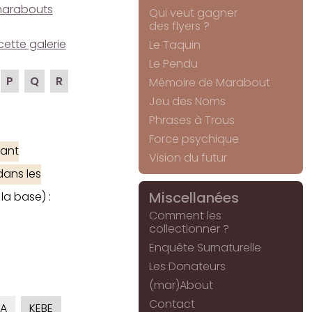
e marabouts
Qui veut gagner
des flyers ?
cette galerie
Le Taquin
Le Pendu
P
Q
R
Mémoire de Marabout
Jeu des Noms
Phrases à Trous
Force psychique
ant
Vision du futur
dans les
Miscellanées
la base) :
Comment les
collectionner ?
Enquête Surnaturelle
Les Donateurs
(mar)About
Contact
A
KEBE