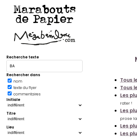
Marabouts
de Papier
Recherche texte
Rechercher dans
Tous le
nom
Tous le
texte du flyer
commentaires
Les pl
Initiale
rater !
Les pl
Titre
prose la
Les pl
Lieu
Les pl