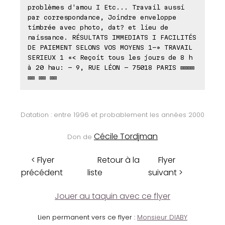
problèmes d'amou I Etc... Travail aussi
par correspondance, Joindre enveloppe
timbrée avec photo, dat? et lieu de
naissance. RÉSULTATS IMMEDIATS I FACILITÉS
DE PAIEMENT SELONS VOS MOYENS 1-» TRAVAIL
SERIEUX 1 «< Reçoit tous les jours de 8 h
à 20 hau: - 9, RUE LÉON - 75018 PARIS ⊠⊠⊠⊠
⊠⊠ ⊠⊠ ⊠⊠
Datation : entre 1996 et probablement les années 2000
Cécile Tordjman
Don de
< Flyer
Retour à la
Flyer
précédent
liste
suivant >
Jouer au taquin avec ce flyer
Lien permanent vers ce flyer :
Monsieur DIABY