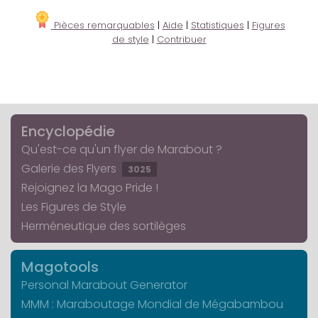
Pièces remarquables
|
Aide
|
Statistiques
|
Figures
de style
|
Contribuer
Encyclopédie
Qu'est-ce qu'un flyer de Marabout ?
Galerie des Flyers
3025
Rejoignez la Mago Pride !
Les Figures de Style
Herméneutique des sortilèges
Magotools
Personal Marabout Generator
MMM : Maraboutage Mondial de Mégabambou