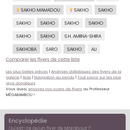
SAKHO MAMADOU
SAKHO
SAKHO
SAKHO
SAKHO
SAKHO
SAKHO
SAKHO
SAKHO
S.H. AMIINA-SHIRA
SAKHOBA
SARO
SAKHO
ALI
Comparer les flyers de cette liste
Les plus belles pièces
|
Analyses statistiques des flyers de la
galerie
|
Aide
|
Navigation au pendu
|
Tout savoir sur les plus
gros donateurs
Vous aussi,
envoyez vos scans de flyers
au Professeur
MÉGABAMBOU !
Encyclopédie
Qu'est-ce qu'un flyer de Marabout ?