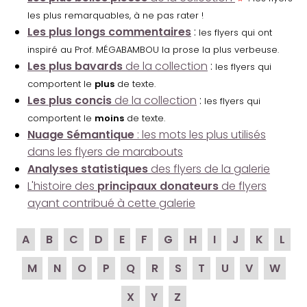
les plus remarquables, à ne pas rater !
Les plus longs commentaires
:
les flyers qui ont
inspiré au Prof. MÉGABAMBOU la prose la plus verbeuse.
Les plus bavards
de la collection
:
les flyers qui
comportent le
plus
de texte.
Les plus concis
de la collection
:
les flyers qui
comportent le
moins
de texte.
Nuage Sémantique
: les mots les plus utilisés
dans les flyers de marabouts
Analyses statistiques
des flyers de la galerie
L'histoire des
principaux donateurs
de flyers
ayant contribué à cette galerie
A
B
C
D
E
F
G
H
I
J
K
L
M
N
O
P
Q
R
S
T
U
V
W
X
Y
Z