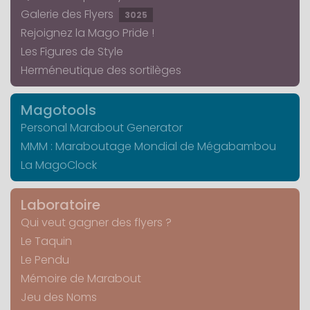
Galerie des Flyers
3025
Rejoignez la Mago Pride !
Les Figures de Style
Herméneutique des sortilèges
Magotools
Personal Marabout Generator
MMM : Maraboutage Mondial de Mégabambou
La MagoClock
Laboratoire
Qui veut gagner des flyers ?
Le Taquin
Le Pendu
Mémoire de Marabout
Jeu des Noms