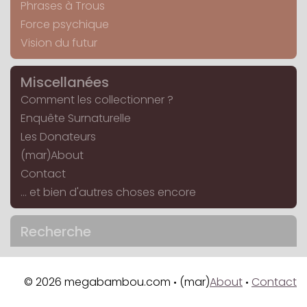
Phrases à Trous
Force psychique
Vision du futur
Miscellanées
Comment les collectionner ?
Enquête Surnaturelle
Les Donateurs
(mar)About
Contact
... et bien d'autres choses encore
Recherche
© 2026 megabambou.com
(mar)
About
Contact
•
•