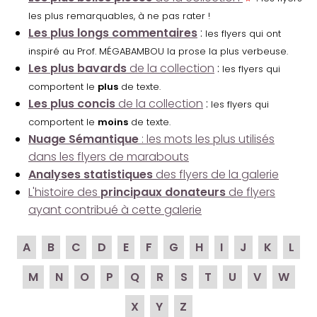
les plus remarquables, à ne pas rater !
Les plus longs commentaires
:
les flyers qui ont
inspiré au Prof. MÉGABAMBOU la prose la plus verbeuse.
Les plus bavards
de la collection
:
les flyers qui
comportent le
plus
de texte.
Les plus concis
de la collection
:
les flyers qui
comportent le
moins
de texte.
Nuage Sémantique
: les mots les plus utilisés
dans les flyers de marabouts
Analyses statistiques
des flyers de la galerie
L'histoire des
principaux donateurs
de flyers
ayant contribué à cette galerie
A
B
C
D
E
F
G
H
I
J
K
L
M
N
O
P
Q
R
S
T
U
V
W
X
Y
Z