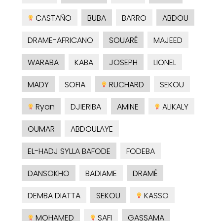
CASTAÑO
BUBA
BARRO
ABDOU
DRAME-AFRICANO
SOUARÉ
MAJEED
WARABA
KABA
JOSEPH
LIONEL
MADY
SOFIA
RUCHARD
SEKOU
Ryan
DJIERIBA
AMINE
ALIKALY
OUMAR
ABDOULAYE
EL-HADJ SYLLA BAFODE
FODEBA
DANSOKHO
BADIAME
DRAMÉ
DEMBA DIATTA
SEKOU
KASSO
MOHAMED
SAFI
GASSAMA