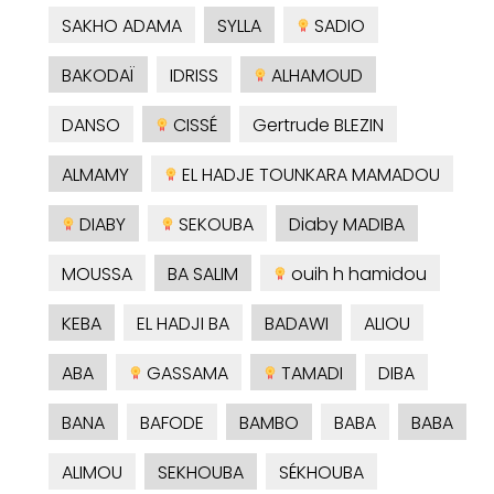
SAKHO ADAMA
SYLLA
SADIO
BAKODAÏ
IDRISS
ALHAMOUD
DANSO
CISSÉ
Gertrude BLEZIN
ALMAMY
EL HADJE TOUNKARA MAMADOU
DIABY
SEKOUBA
Diaby MADIBA
MOUSSA
BA SALIM
ouih h hamidou
KEBA
EL HADJI BA
BADAWI
ALIOU
ABA
GASSAMA
TAMADI
DIBA
BANA
BAFODE
BAMBO
BABA
BABA
ALIMOU
SEKHOUBA
SÉKHOUBA