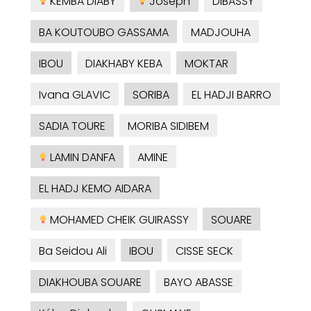
KEMBA DIABY
Joseph
DIBASSY
BA KOUTOUBO GASSAMA
MADJOUHA
IBOU
DIAKHABY KEBA
MOKTAR
Ivana GLAVIC
SORIBA
EL HADJI BARRO
SADIA TOURE
MORIBA SIDIBEM
LAMIN DANFA
AMINE
EL HADJ KEMO AIDARA
MOHAMED CHEIK GUIRASSY
SOUARE
Ba Seidou Ali
IBOU
CISSE SECK
DIAKHOUBA SOUARE
BAYO ABASSE