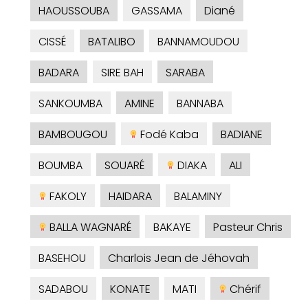
HAOUSSOUBA
GASSAMA
Diané
CISSÉ
BATALIBO
BANNAMOUDOU
BADARA
SIRE BAH
SARABA
SANKOUMBA
AMINE
BANNABA
BAMBOUGOU
Fodé Kaba
BADIANE
BOUMBA
SOUARÉ
DIAKA
ALI
FAKOLY
HAIDARA
BALAMINY
BALLA WAGNARÉ
BAKAYE
Pasteur Chris
BASEHOU
Charlois Jean de Jéhovah
SADABOU
KONATE
MATI
Chérif