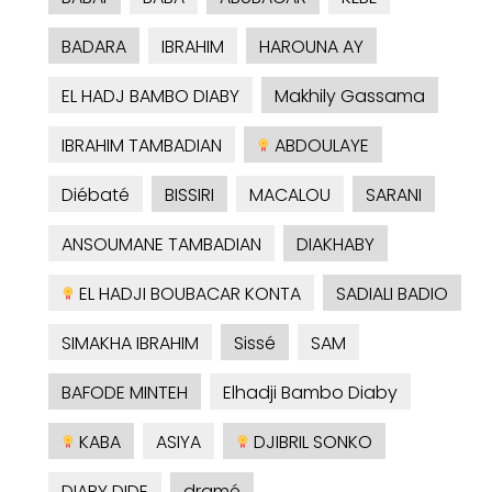
BADARA
IBRAHIM
HAROUNA AY
EL HADJ BAMBO DIABY
Makhily Gassama
IBRAHIM TAMBADIAN
ABDOULAYE
Diébaté
BISSIRI
MACALOU
SARANI
ANSOUMANE TAMBADIAN
DIAKHABY
EL HADJI BOUBACAR KONTA
SADIALI BADIO
SIMAKHA IBRAHIM
Sissé
SAM
BAFODE MINTEH
Elhadji Bambo Diaby
KABA
ASIYA
DJIBRIL SONKO
DIABY DIDE
dramé