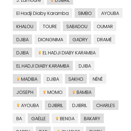
J. Lamoure
DJIBRIL
El Hadji Diaby Karamba
SIMBO
AYOUBA
KHALOU
TOURE
SABADOU
OUMAR
DJIBA
DIONGNIMA
GADRY
DRAMÉ
DJIBA
EL HADJI DIABY KARAMBA
EL HADJI DIABY KARAMBA
DJIBA
MADIBA
DJIBA
SAKHO
NÉNÉ
JOSEPH
MOMO
BAMBA
AYOUBA
DJIBRIL
DJIBRIL
CHARLES
BA
GAËLLE
BENGA
BAKARY