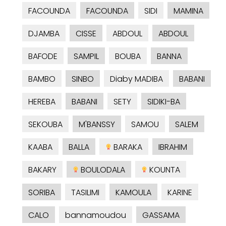
FACOUNDA
FACOUNDA
SIDI
MAMINA
DJAMBA
CISSE
ABDOUL
ABDOUL
BAFODE
SAMPIL
BOUBA
BANNA
BAMBO
SINBO
Diaby MADIBA
BABANI
HEREBA
BABANI
SETY
SIDIKI-BA
SEKOUBA
M'BANSSY
SAMOU
SALEM
KAABA
BALLA
BARAKA
IBRAHIM
BAKARY
BOULODALA
KOUNTA
SORIBA
TASILIMI
KAMOULA
KARINE
CALO
bannamoudou
GASSAMA