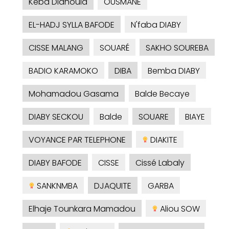
Kéba Diahoula
OUSMANE
EL-HADJ SYLLA BAFODE
N'faba DIABY
CISSE MALANG
SOUARÉ
SAKHO SOUREBA
BADIO KARAMOKO
DIBA
Bemba DIABY
Mohamadou Gasama
Balde Becaye
DIABY SECKOU
Balde
SOUARE
BIAYE
VOYANCE PAR TELEPHONE
DIAKITE
DIABY BAFODE
CISSE
Cissé Labaly
SANKNMBA
DJAQUITE
GARBA
Elhaje Tounkara Mamadou
Aliou SOW