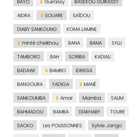
BAYO
Guirassy
BASEKOU GUIRASSY
AIDRA
SOUARE
SAÎDOU
DIABY SANKOUNG
KOMA LAMINE
minté cheikhou
BANA
BANA
SYLLI
TAMBORO
BAH
SORIBA
KADIALI
BADAWI
BAMBO
IDRISSA
BANGOURA
FADIGA
MANÉ
SANKOUMBA
Amar
Mamba
SALIM
BAHMADOU
BAMBA
DIAKHABY
TOURE
SACKO
Les POLISSONNES
Sylvie Jango