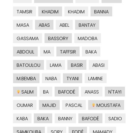
TAMSIR
KHADIM
KHADIM
BANNA
MASA
ABAS
ABEL
BANTAY
GASSAMA
BASSORY
MADOBA
ABDOUL
MA
TAFFSIR
BAKA
BATOULOU
LAMA
BASIR
ABASI
M.BEMBA
NABA
TYANI
LAMINE
SALIM
BA
BAFODÉ
ANASS
N'TAYI
OUMAR
MAJID
PASCAL
MOUSTAFA
KABA
BAKA
BANNY
BAFODÉ
SADIO
SAMKOUBA
SORY
FODÉ
MAMADY