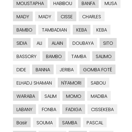
MOUSTAPHA
HABIBOU
BANFA
MUSA
MADY
MADY
CISSE
CHARLES
BAMBO
TAMBADIAN
KEBA
KEBA
SIDIA
ALI
ALAIN
DOUBAYA
SITO
BASSORY
BAMBO
TAMBA
SALIMO
DIDE
BANNA
JERIBA
GOMBA FOTÉ
ELHADJ SHAMAN
N'FAMORI
SABOU
WARABA
SALIM
MOMO
MADIBA
LABANY
FONBA
FADIGA
CISSEKEBA
Basir
SOUMA
SAMBA
PASCAL