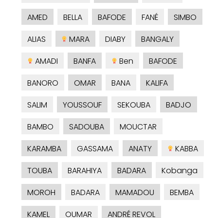
AMED
BELLA
BAFODE
FANÉ
SIMBO
ALIAS
MARA
DIABY
BANGALY
AMADI
BANFA
Ben
BAFODE
BANORO
OMAR
BANA
KALIFA
SALIM
YOUSSOUF
SEKOUBA
BADJO
BAMBO
SADOUBA
MOUCTAR
KARAMBA
GASSAMA
ANATY
KABBA
TOUBA
BARAHIYA
BADARA
Kobanga
MOROH
BADARA
MAMADOU
BEMBA
KAMEL
OUMAR
ANDRÉ REVOL