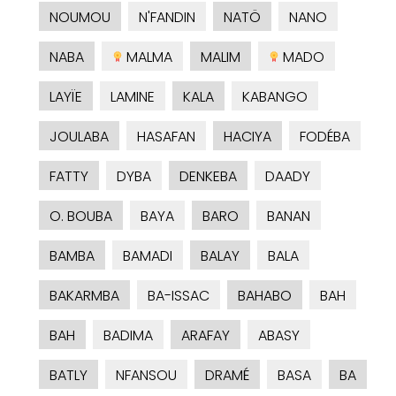
NOUMOU
N'FANDIN
NATÖ
NANO
NABA
MALMA
MALIM
MADO
LAYÏE
LAMINE
KALA
KABANGO
JOULABA
HASAFAN
HACIYA
FODÉBA
FATTY
DYBA
DENKEBA
DAADY
O. BOUBA
BAYA
BARO
BANAN
BAMBA
BAMADI
BALAY
BALA
BAKARMBA
BA-ISSAC
BAHABO
BAH
BAH
BADIMA
ARAFAY
ABASY
BATLY
NFANSOU
DRAMÉ
BASA
BA