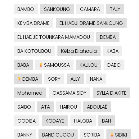
BAMBO
SANKOUNG
CAMARA
TALY
KEMBA DRAME
EL HADJI DRAME SANKOUNG
EL HADJE TOUNKARA MAMADOU
DEMBA
BA KOTOUBOU
Kéba Diahoula
KABA
BABA
SAMOUSSA
KALILOU
DABO
DEMBA
SORY
ALLY
NANA
Mohamed
GASSAMA SIDY
SYLLA DIAKITE
SAIBO
ATA
HAIROU
ABOULAÉ
GODIBA
KODAYE
HALOBA
BAH
BANNY
BANDIOUGOU
SORIBA
SIDIKI