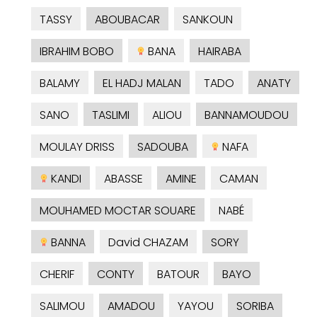
TASSY
ABOUBACAR
SANKOUN
IBRAHIM BOBO
BANA
HAIRABA
BALAMY
EL HADJ MALAN
TADO
ANATY
SANO
TASLIMI
ALIOU
BANNAMOUDOU
MOULAY DRISS
SADOUBA
NAFA
KANDI
ABASSE
AMINE
CAMAN
MOUHAMED MOCTAR SOUARE
NABÉ
BANNA
David CHAZAM
SORY
CHERIF
CONTY
BATOUR
BAYO
SALIMOU
AMADOU
YAYOU
SORIBA