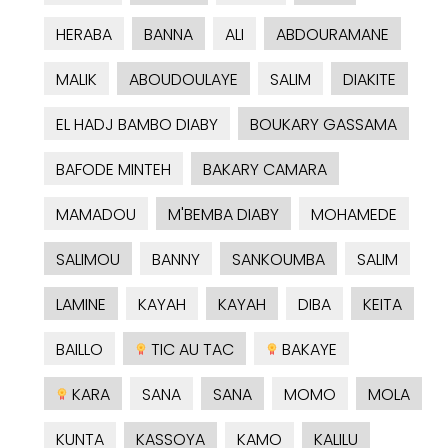
HERABA
BANNA
ALI
ABDOURAMANE
MALIK
ABOUDOULAYE
SALIM
DIAKITE
EL HADJ BAMBO DIABY
BOUKARY GASSAMA
BAFODE MINTEH
BAKARY CAMARA
MAMADOU
M'BEMBA DIABY
MOHAMEDE
SALIMOU
BANNY
SANKOUMBA
SALIM
LAMINE
KAYAH
KAYAH
DIBA
KEITA
BAILLO
TIC AU TAC
BAKAYE
KARA
SANA
SANA
MOMO
MOLA
KUNTA
KASSOYA
KAMO
KALILU