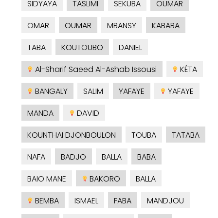
SIDYAYA
TASLIMI
SEKUBA
OUMAR
OMAR
OUMAR
MBANSY
KABABA
TABA
KOUTOUBO
DANIEL
Al-Sharif Saeed Al-Ashab Issousi
KÉTA
BANGALY
SALIM
YAFAYE
YAFAYE
MANDA
DAVID
KOUNTHAI DJONBOULON
TOUBA
TATABA
NAFA
BADJO
BALLA
BABA
BAIO MANE
BAKORO
BALLA
BEMBA
ISMAEL
FABA
MANDJOU