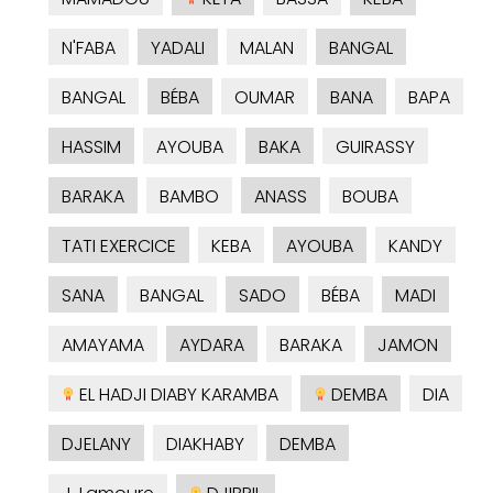
N'FABA
YADALI
MALAN
BANGAL
BANGAL
BÉBA
OUMAR
BANA
BAPA
HASSIM
AYOUBA
BAKA
GUIRASSY
BARAKA
BAMBO
ANASS
BOUBA
TATI EXERCICE
KEBA
AYOUBA
KANDY
SANA
BANGAL
SADO
BÉBA
MADI
AMAYAMA
AYDARA
BARAKA
JAMON
EL HADJI DIABY KARAMBA
DEMBA
DIA
DJELANY
DIAKHABY
DEMBA