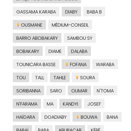
GASSAMA KARABA
DIABY
BABA B
OUSMANE
MÉDIUM-CONSEIL
BARRO ABOBAKARY
SAMBOU SY
BOBAKARY
DIAME
DALABA
TOUNICARA BASSE
FOFANA
WARABA
TOU
TALL
TAHLE
SOURA
SORIBANNA
SARO
OUMAR
N'TOMA
N'FARAMA
MA
KANDYI
JOSEF
HAÏDARA
DOADIABY
BOUWA
BANA
BABAÏ
BABA
ABUBACAR
KÉBÉ