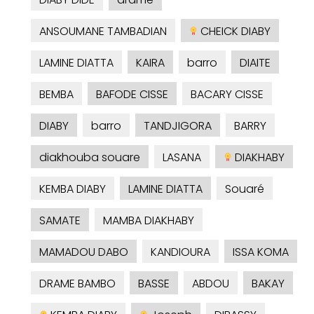
ANSOUMANE TAMBADIAN
CHEICK DIABY
LAMINE DIATTA
KAIRA
barro
DIAITE
BEMBA
BAFODE CISSE
BACARY CISSE
DIABY
barro
TANDJIGORA
BARRY
diakhouba souare
LASANA
DIAKHABY
KEMBA DIABY
LAMINE DIATTA
Souaré
SAMATE
MAMBA DIAKHABY
MAMADOU DABO
KANDIOURA
ISSA KOMA
DRAME BAMBO
BASSE
ABDOU
BAKAY