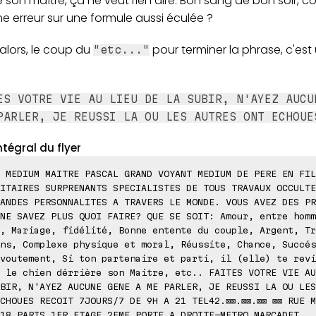
e son maître, ça ne veut rien dire. Bon sang de bon soir,
ne erreur sur une formule aussi éculée ?
 alors, le coup du
pour terminer la phrase, c'est
"etc..."
ES VOTRE VIE AU LIEU DE LA SUBIR, N'AYEZ AUCU
PARLER, JE REUSSI LA OU LES AUTRES ONT ECHOUE
ntégral du flyer
 MEDIUM MAITRE PASCAL GRAND VOYANT MEDIUM DE PERE EN FIL
ITAIRES SURPRENANTS SPECIALISTES DE TOUS TRAVAUX OCCULTE
ANDES PERSONNALITES A TRAVERS LE MONDE. VOUS AVEZ DES PR
NE SAVEZ PLUS QUOI FAIRE? QUE SE SOIT: Amour, entre homm
, Mariage, fidélité, Bonne entente du couple, Argent, Tr
ns, Complexe physique et moral, Réussite, Chance, Succés
voutement, Si ton partenaire et parti, il (elle) te revi
 le chien dérrière son Maitre, etc.. FAITES VOTRE VIE AU
BIR, N'AYEZ AUCUNE GENE A ME PARLER, JE REUSSI LA OU LES
CHOUES RECOIT 7JOURS/7 DE 9H A 21 TEL42.⊠⊠.⊠⊠.⊠⊠ ⊠⊠ RUE 
18 PARIS 1ER ETAGE 2EME PORTE A DROITE-METRO MARCADET