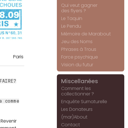
Qui veut gagner
des flyers ?
Le Taquin
Le Pendu
Mémoire de Marabout
Jeu des Noms
Phrases à Trous
Paris
Force psychique
Vision du futur
Miscellanées
FAIRE?
Comment les
collectionner ?
Enquête Surnaturelle
a comme
Les Donateurs
(mar)About
 Revenir
Contact