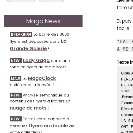
derrièr
faire u
Mago News
Et puis
facile.
La barre des 3000
BREAKING!
La
flyers est dépassée dans
"FAIT
Grande Galerie
!
A ME 
Lady Gaga
porte une
NEW!
Texte i
robe en flyers de marabouts !
GRAND
MagoClock
La
MAJ!
HERED
entièrement rénovée !
DE GR
VOUS 
Analyse sémantique du
NEW!
femme
contenu des flyers à travers un
Exame
nuage de mots
!
Désen
comme
Testez votre capacité à
NEW!
LA SU
flyers en double
gérer les
de
ONT E
votre collection !
- 750