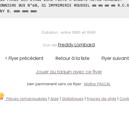
ONNIERS BUS Nº60, 31 IMPRIMERIE ROUSSEL ⊠⊠ ⊠⊠ ⊠⊠ ⊠⊠ R.C.S
NY B. ⊠⊠⊠ ⊠⊠⊠ ⊠⊠⊠
Datation : entre 1985 et 1996
Freddy Lombard
Don de
< Flyer précédent
Retour à la liste
Flyer suivant
Jouer au taquin avec ce flyer
Lien permanent vers ce flyer :
Maître PASCAL
Pièces remarquables
|
Aide
|
Statistiques
|
Figures de style
|
Cont