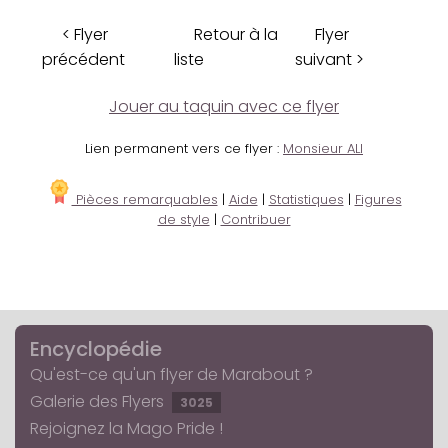
< Flyer
Retour à la
Flyer
précédent
liste
suivant >
Jouer au taquin avec ce flyer
Lien permanent vers ce flyer :
Monsieur ALI
Pièces remarquables
|
Aide
|
Statistiques
|
Figures
de style
|
Contribuer
Encyclopédie
Qu'est-ce qu'un flyer de Marabout ?
Galerie des Flyers
3025
Rejoignez la Mago Pride !