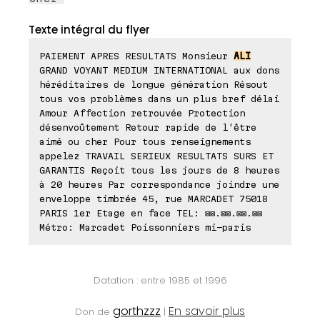
Texte intégral du flyer
PAIEMENT APRES RESULTATS Monsieur
ALI
GRAND VOYANT MEDIUM INTERNATIONAL aux dons
héréditaires de longue génération Résout
tous vos problèmes dans un plus bref délai
Amour Affection retrouvée Protection
désenvoûtement Retour rapide de l'être
aimé ou cher Pour tous renseignements
appelez TRAVAIL SERIEUX RESULTATS SURS ET
GARANTIS Reçoit tous les jours de 8 heures
à 20 heures Par correspondance joindre une
enveloppe timbrée 45, rue MARCADET 75018
PARIS 1er Etage en face TEL: ⊠⊠.⊠⊠.⊠⊠.⊠⊠
Métro: Marcadet Poissonniers mi-paris
Datation : entre 1985 et 1996
gorthzzz
En savoir plus
Don de
|