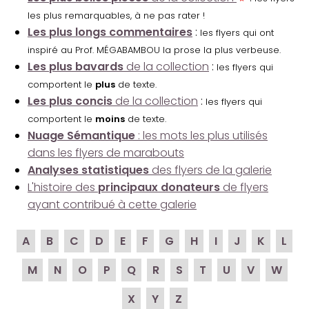
les plus remarquables, à ne pas rater !
Les plus longs commentaires
:
les flyers qui ont
inspiré au Prof. MÉGABAMBOU la prose la plus verbeuse.
Les plus bavards
de la collection
:
les flyers qui
comportent le
plus
de texte.
Les plus concis
de la collection
:
les flyers qui
comportent le
moins
de texte.
Nuage Sémantique
: les mots les plus utilisés
dans les flyers de marabouts
Analyses statistiques
des flyers de la galerie
L'histoire des
principaux donateurs
de flyers
ayant contribué à cette galerie
A
B
C
D
E
F
G
H
I
J
K
L
M
N
O
P
Q
R
S
T
U
V
W
X
Y
Z