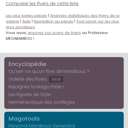
Comparer les flyers de cette liste
Les plus belles pièces
|
Analyses statistiques des flyers de la
galerie
|
Aide
|
Navigation au pendu
|
Tout savoir sur les plus
gros donateurs
Vous aussi,
envoyez vos scans de flyers
au Professeur
MÉGABAMBOU !
Encyclopédie
Qu'est-ce qu'un flyer de Marabout ?
Galerie des Flyers
3025
Rejoignez la Mago Pride !
Les Figures de Style
Herméneutique des sortilèges
Magotools
Personal Marabout Generator