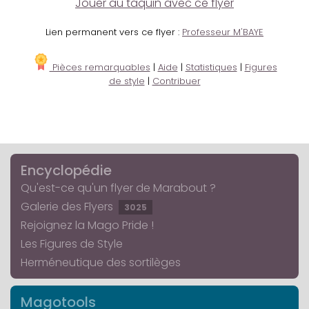
Jouer au taquin avec ce flyer
Lien permanent vers ce flyer :
Professeur M'BAYE
Pièces remarquables
|
Aide
|
Statistiques
|
Figures
de style
|
Contribuer
Encyclopédie
Qu'est-ce qu'un flyer de Marabout ?
Galerie des Flyers
3025
Rejoignez la Mago Pride !
Les Figures de Style
Herméneutique des sortilèges
Magotools