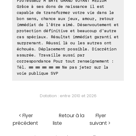
Professeur M'BAYE GRAND VOYANT MÉDIUM
Grâce à ses dons de naissance il est
capable de transformer votre vie dans le
bon sens, chance aux jeux, amour, retour
immédiat de l'être aimé. Désenvoutement et
protection définitive et beaucoup d'autre
cas spéciaux. Résultat immédiat garanti et
surprenant. Réussi là ou les autres ont
échoués. Déplacement possible. Discrétion
assurée. Travaille aussi par
correspondance Pour tout renseignement :
Tél. ⊠⊠ ⊠⊠ ⊠⊠ ⊠⊠ ⊠⊠ Ne pas jeter sur la
voie publique SVP
Datation : entre 2010 et 2026
< Flyer
Retour à la
Flyer
précédent
liste
suivant >