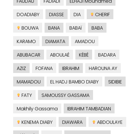
FAUDAU
FADIADI
ELHAJI Mouhamed
DOADIABY
DIASSE
DIA
CHERIF
BOUWA
BANA
BABAÏ
BABA
KARAMO
DIAMATA
AMADOU
ABUBACAR
ABOULAÉ
KÉBÉ
BADARA
AZIZ
FOFANA
IBRAHIM
HAROUNA AY
MAMADOU
EL HADJ BAMBO DIABY
SIDIBIE
FATY
SAMOUSSY GASSAMA
Makhily Gassama
IBRAHIM TAMBADIAN
KENEMA DIABY
DIAWARA
ABDOULAYE