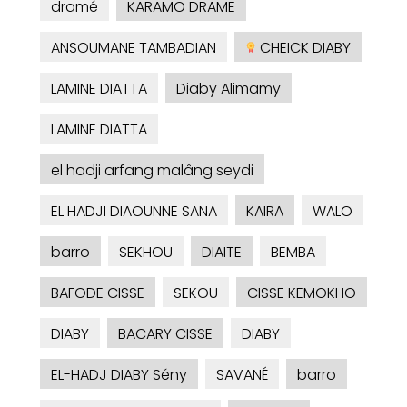
dramé
KARAMO DRAME
ANSOUMANE TAMBADIAN
CHEICK DIABY
LAMINE DIATTA
Diaby Alimamy
LAMINE DIATTA
el hadji arfang malâng seydi
EL HADJI DIAOUNNE SANA
KAIRA
WALO
barro
SEKHOU
DIAITE
BEMBA
BAFODE CISSE
SEKOU
CISSE KEMOKHO
DIABY
BACARY CISSE
DIABY
EL-HADJ DIABY Sény
SAVANÉ
barro