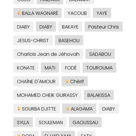
BALLA WAGNARÉ
YACOUB
YAYE
DIABY
DIABY
BAKAYE
Pasteur Chris
JESUS-CHRIST
BASEHOU
Charlois Jean de Jéhovah
SADABOU
KONATE
MATI
FODÉ
TOUROUMA
CHAÎNE D'AMOUR
Chérif
MOHAMED CHEIK GUIRASSY
BALAKISSA
SOURBA DJITTE
ALAGAMA
DIABY
SYLLA
SOULEMAN
GAOUSSAU