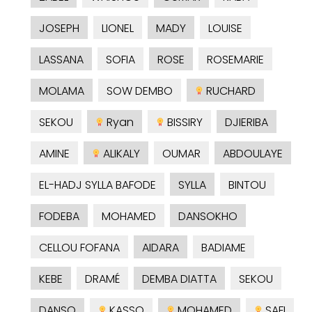
JOSEPH
LIONEL
MADY
LOUISE
LASSANA
SOFIA
ROSE
ROSEMARIE
MOLAMA
SOW DEMBO
RUCHARD
SEKOU
Ryan
BISSIRY
DJIERIBA
AMINE
ALIKALY
OUMAR
ABDOULAYE
EL-HADJ SYLLA BAFODE
SYLLA
BINTOU
FODEBA
MOHAMED
DANSOKHO
CELLOU FOFANA
AIDARA
BADIAME
KEBE
DRAMÉ
DEMBA DIATTA
SEKOU
DANSO
KASSO
MOHAMED
SAFI