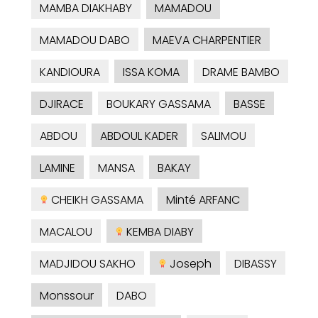
MAMBA DIAKHABY
MAMADOU
MAMADOU DABO
MAEVA CHARPENTIER
KANDIOURA
ISSA KOMA
DRAME BAMBO
DJIRACE
BOUKARY GASSAMA
BASSE
ABDOU
ABDOUL KADER
SALIMOU
LAMINE
MANSA
BAKAY
CHEIKH GASSAMA
Minté ARFANC
MACALOU
KEMBA DIABY
MADJIDOU SAKHO
Joseph
DIBASSY
Monssour
DABO