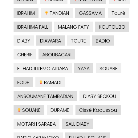
IBRAHIM
TANDIAN
GASSAMA
Touré
IBRAHIMA FALL
MALANG FATY
KOUTOUBO
DIABY
DIAWARA
TOURE
BADIO
CHERIF
ABOUBACARI
EL HADJI KEMO AIDARA
YAYA
SOUARE
FODE
BAMADI
ANSOUMANE TAMBADIAN
DIABY SECKOU
SOUANE
DURAME
Cissé Kaoussou
MOTARH SARABA
SALL DIABY
BADIO KARAMOKO
ELHADJI SOUANE