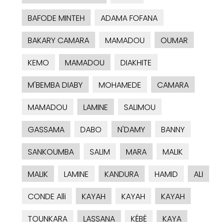
BAFODE MINTEH
ADAMA FOFANA
BAKARY CAMARA
MAMADOU
OUMAR
KEMO
MAMADOU
DIAKHITE
M'BEMBA DIABY
MOHAMEDE
CAMARA
MAMADOU
LAMINE
SALIMOU
GASSAMA
DABO
N'DAMY
BANNY
SANKOUMBA
SALIM
MARA
MALIK
MALIK
LAMINE
KANDURA
HAMID
ALI
CONDE Alli
KAYAH
KAYAH
KAYAH
TOUNKARA
LASSANA
KÉBÉ
KAYA