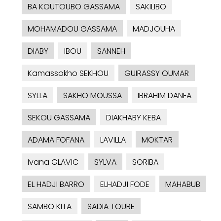
BA KOUTOUBO GASSAMA
SAKILIBO
MOHAMADOU GASSAMA
MADJOUHA
DIABY
IBOU
SANNEH
Kamassokho SEKHOU
GUIRASSY OUMAR
SYLLA
SAKHO MOUSSA
IBRAHIM DANFA
SEKOU GASSAMA
DIAKHABY KEBA
ADAMA FOFANA
LAVILLA
MOKTAR
Ivana GLAVIC
SYLVA
SORIBA
EL HADJI BARRO
ELHADJI FODE
MAHABUB
SAMBO KITA
SADIA TOURE