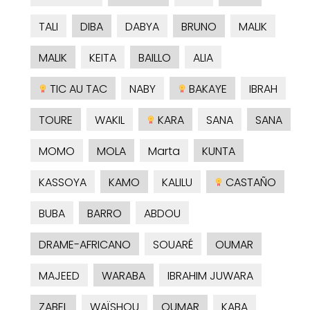
TALI
DIBA
DABYA
BRUNO
MALIK
MALIK
KEITA
BAILLO
ALIA
TIC AU TAC
NABY
BAKAYE
IBRAH
TOURE
WAKIL
KARA
SANA
SANA
MOMO
MOLA
Marta
KUNTA
KASSOYA
KAMO
KALILU
CASTAÑO
BUBA
BARRO
ABDOU
DRAME-AFRICANO
SOUARÉ
OUMAR
MAJEED
WARABA
IBRAHIM JUWARA
ZABEL
WAÏSHOU
OUMAR
KABA