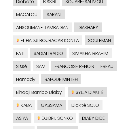
Diébaté
BISSIRI
SOUARE-SALIMOU
MACALOU
SARANI
ANSOUMANE TAMBADIAN
DIAKHABY
EL HADJI BOUBACAR KONTA
SOULEMAN
FATI
SADIALI BADIO
SIMAKHA IBRAHIM
Sissé
SAM
FRANCOISE RENOIR - LEBEAU
Hamady
BAFODE MINTEH
Elhadji Bambo Diaby
SYLLA DIAKITÈ
KABA
GASSAMA
Diakité SOLO
ASIYA
DJIBRIL SONKO
DIABY DIDE