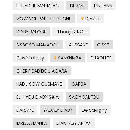
EL HADJIE MAMADOU
DRAME
IBN FANN
VOYANCE PAR TELEPHONE
DIAKITE
DIABY BAFODE
El hadji SEKOU
SISSOKO MAMADOU
AHSSANE
CISSE
Cissé Labaly
SANKNMBA
DJAQUITE
CHERIF SADIBOU AIDARA
HADJ SOW OUSMANE
GARBA
EL-HADJ DIABY Sény
SAIDY SALIFOU
DARAME
YADALY DIABY
De Savigny
IDRISSA DANFA
DIAKHABY ARFAN