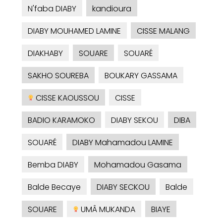
N'faba DIABY
kandioura
DIABY MOUHAMED LAMINE
CISSE MALANG
DIAKHABY
SOUARE
SOUARÉ
SAKHO SOUREBA
BOUKARY GASSAMA
CISSE KAOUSSOU
CISSE
BADIO KARAMOKO
DIABY SEKOU
DIBA
SOUARÉ
DIABY Mahamadou LAMINE
Bemba DIABY
Mohamadou Gasama
Balde Becaye
DIABY SECKOU
Balde
SOUARE
UMÂ MUKANDA
BIAYE