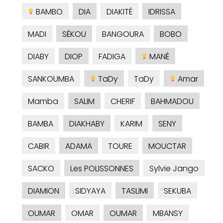
BAMBO
DIA
DIAKITÉ
IDRISSA
MADI
SÉKOU
BANGOURA
BOBO
DIABY
DIOP
FADIGA
MANÉ
SANKOUMBA
TaDy
TaDy
Amar
Mamba
SALIM
CHERIF
BAHMADOU
BAMBA
DIAKHABY
KARIM
SENY
CABIR
ADAMA
TOURE
MOUCTAR
SACKO
Les POLISSONNES
Sylvie Jango
DIAMION
SIDYAYA
TASLIMI
SEKUBA
OUMAR
OMAR
OUMAR
MBANSY