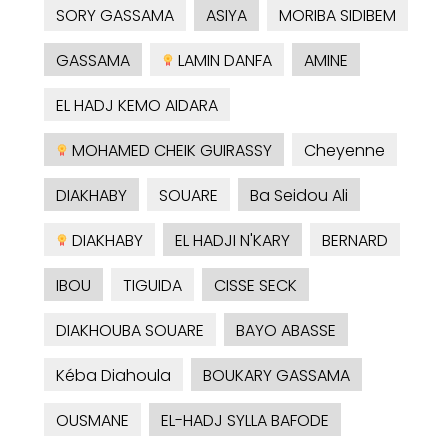
SORY GASSAMA
ASIYA
MORIBA SIDIBEM
GASSAMA
LAMIN DANFA
AMINE
EL HADJ KEMO AIDARA
MOHAMED CHEIK GUIRASSY
Cheyenne
DIAKHABY
SOUARE
Ba Seidou Ali
DIAKHABY
EL HADJI N'KARY
BERNARD
IBOU
TIGUIDA
CISSE SECK
DIAKHOUBA SOUARE
BAYO ABASSE
Kéba Diahoula
BOUKARY GASSAMA
OUSMANE
EL-HADJ SYLLA BAFODE