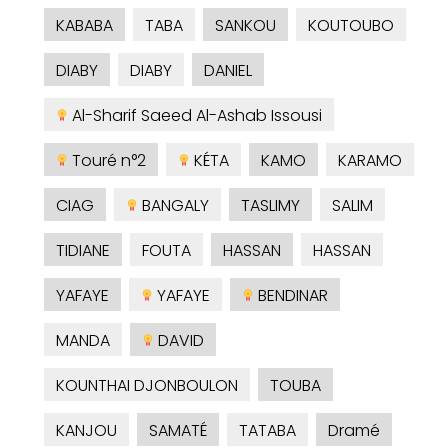
KABABA
TABA
SANKOU
KOUTOUBO
DIABY
DIABY
DANIEL
Al-Sharif Saeed Al-Ashab Issousi
Touré n°2
KÉTA
KAMO
KARAMO
CIAG
BANGALY
TASLIMY
SALIM
TIDIANE
FOUTA
HASSAN
HASSAN
YAFAYE
YAFAYE
BENDINAR
MANDA
DAVID
KOUNTHAI DJONBOULON
TOUBA
KANJOU
SAMATÉ
TATABA
Dramé