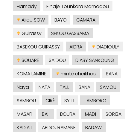
Hamady
Elhaje Tounkara Mamadou
Aliou SOW
BAYO
CAMARA
Guirassy
SEKOU GASSAMA
BASEKOU GUIRASSY
AIDRA
DIADIOULY
SOUARE
SAÎDOU
DIABY SANKOUNG
KOMA LAMINE
minté cheikhou
BANA
Naya
NATA
TALL
BANA
SAMOU
SAMBOU
CIRÉ
SYLLI
TAMBORO
MASAFI
BAH
BOURA
MADI
SORIBA
KADIALI
ABDOURAMANE
BADAWI