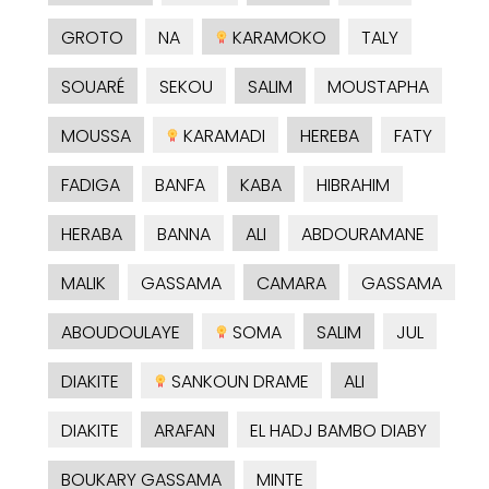
GROTO
NA
KARAMOKO
TALY
SOUARÉ
SEKOU
SALIM
MOUSTAPHA
MOUSSA
KARAMADI
HEREBA
FATY
FADIGA
BANFA
KABA
HIBRAHIM
HERABA
BANNA
ALI
ABDOURAMANE
MALIK
GASSAMA
CAMARA
GASSAMA
ABOUDOULAYE
SOMA
SALIM
JUL
DIAKITE
SANKOUN DRAME
ALI
DIAKITE
ARAFAN
EL HADJ BAMBO DIABY
BOUKARY GASSAMA
MINTE