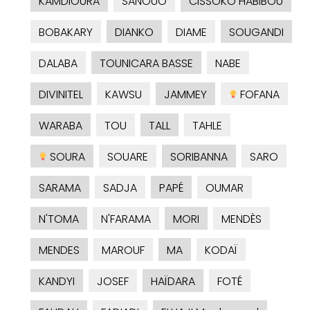
KAMDIOURA
SANOUO
CISSOKO HABIBOU
BOBAKARY
DIANKO
DIAME
SOUGANDI
DALABA
TOUNICARA BASSE
NABE
DIVINITEL
KAWSU
JAMMEY
FOFANA
WARABA
TOU
TALL
TAHLE
SOURA
SOUARE
SORIBANNA
SARO
SARAMA
SADJA
PAPÉ
OUMAR
N'TOMA
N'FARAMA
MORI
MENDÈS
MENDES
MAROUF
MA
KODAÏ
KANDYI
JOSEF
HAÏDARA
FOTÉ