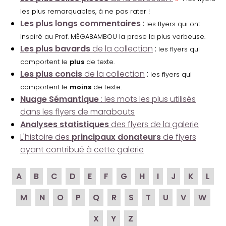
les plus remarquables, à ne pas rater !
Les plus longs commentaires
:
les flyers qui ont
inspiré au Prof. MÉGABAMBOU la prose la plus verbeuse.
Les plus bavards
de la collection
:
les flyers qui
comportent le
plus
de texte.
Les plus concis
de la collection
:
les flyers qui
comportent le
moins
de texte.
Nuage Sémantique
: les mots les plus utilisés
dans les flyers de marabouts
Analyses statistiques
des flyers de la galerie
L'histoire des
principaux donateurs
de flyers
ayant contribué à cette galerie
A
B
C
D
E
F
G
H
I
J
K
L
M
N
O
P
Q
R
S
T
U
V
W
X
Y
Z