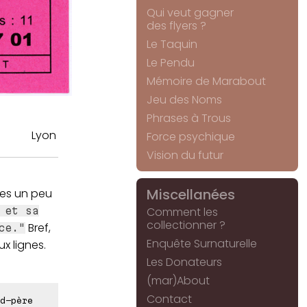
Qui veut gagner
des flyers ?
Le Taquin
Le Pendu
Mémoire de Marabout
Jeu des Noms
Phrases à Trous
Lyon
Force psychique
Vision du futur
Miscellanées
ases un peu
Comment les
 et sa
collectionner ?
Bref,
ce."
Enquête Surnaturelle
x lignes.
Les Donateurs
(mar)About
Contact
d-père