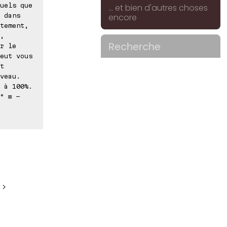
uels que
... et bien d'autres choses
 dans
encore
tement,
,
Recherche
r le
eut vous
t
veau.
 à 100%.
° ⊠ -
 >