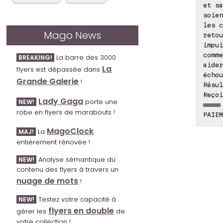
et sa
soien
les c
Mago News
retou
impui
comme
La barre des 3000
BREAKING!
aider
La
flyers est dépassée dans
échou
Grande Galerie
!
Résul
Reçoi
Lady Gaga
porte une
NEW!
⊠⊠⊠⊠⊠
robe en flyers de marabouts !
PAIEM
MagoClock
La
MAJ!
entièrement rénovée !
Analyse sémantique du
NEW!
contenu des flyers à travers un
nuage de mots
!
Testez votre capacité à
NEW!
flyers en double
gérer les
de
votre collection !