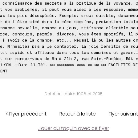
 connaissance des secrets à la pratique de la voyance. Q
t vos problèmes, il peut vous aider à les résoudre, même
as les plus désespérés. Exemple: amour durable, désenvou
r de l'être aimé dans la même semaine, protection totale
ssance sexuelle, chance au jeux, attirance clientèle pou
rce, concours, permis, divorce, vous êtes sportifs, il p
 à avoir de la chance, etc... Réussi là ou les autres on
é. N'hésitez pas à le contacter, la joie renaîtra de nou
tat rapide et efficace dans tous les domaines et garanti
t sur rendez-vous de 8h à 21h 2, rue Saint-Eusèbe, Bât n
 LYON - Bus: 11 Tél. ⊠⊠ ⊠⊠⊠⊠⊠⊠⊠⊠-⊠⊠⊠⊠ ⊠⊠ ⊠⊠ ⊠⊠ FACILITES DE
ENT
Datation : entre 1996 et 2005
< Flyer précédent
Retour à la liste
Flyer suivant
Jouer au taquin avec ce flyer