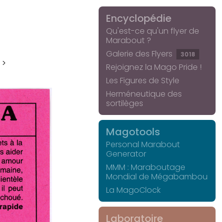
Encyclopédie
Qu'est-ce qu'un flyer de
Marabout ?
Galerie des Flyers
3018
 >
Rejoignez la Mago Pride !
Les Figures de Style
Herméneutique des
sortilèges
Magotools
Personal Marabout
Generator
MMM : Maraboutage
Mondial de Mégabambou
La MagoClock
Laboratoire