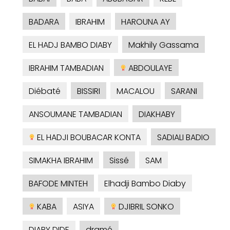
BADARA
IBRAHIM
HAROUNA AY
EL HADJ BAMBO DIABY
Makhily Gassama
IBRAHIM TAMBADIAN
ABDOULAYE
Diébaté
BISSIRI
MACALOU
SARANI
ANSOUMANE TAMBADIAN
DIAKHABY
EL HADJI BOUBACAR KONTA
SADIALI BADIO
SIMAKHA IBRAHIM
Sissé
SAM
BAFODE MINTEH
Elhadji Bambo Diaby
KABA
ASIYA
DJIBRIL SONKO
DIABY DIDE
dramé