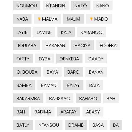
NOUMOU
N'FANDIN
NATÖ
NANO
NABA
MALMA
MALIM
MADO
LAYÏE
LAMINE
KALA
KABANGO
JOULABA
HASAFAN
HACIYA
FODÉBA
FATTY
DYBA
DENKEBA
DAADY
O. BOUBA
BAYA
BARO
BANAN
BAMBA
BAMADI
BALAY
BALA
BAKARMBA
BA-ISSAC
BAHABO
BAH
BAH
BADIMA
ARAFAY
ABASY
BATLY
NFANSOU
DRAMÉ
BASA
BA