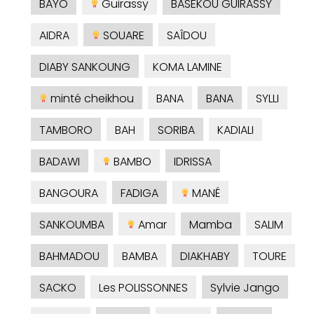
BAYO
Guirassy
BASEKOU GUIRASSY
AIDRA
SOUARE
SAÎDOU
DIABY SANKOUNG
KOMA LAMINE
minté cheikhou
BANA
BANA
SYLLI
TAMBORO
BAH
SORIBA
KADIALI
BADAWI
BAMBO
IDRISSA
BANGOURA
FADIGA
MANÉ
SANKOUMBA
Amar
Mamba
SALIM
BAHMADOU
BAMBA
DIAKHABY
TOURE
SACKO
Les POLISSONNES
Sylvie Jango