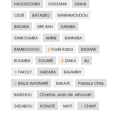
HAOUSSOUBA
GASSAMA
Diané
CISSÉ
BATALIBO
BANNAMOUDOU
BADARA
SIRE BAH
SARABA
SANKOUMBA
AMINE
BANNABA
BAMBOUGOU
Fodé Kaba
BADIANE
BOUMBA
SOUARÉ
DIAKA
ALI
FAKOLY
HAIDARA
BALAMINY
BALLA WAGNARÉ
BAKAYE
Pasteur Chris
BASEHOU
Charlois Jean de Jéhovah
SADABOU
KONATE
MATI
Chérif