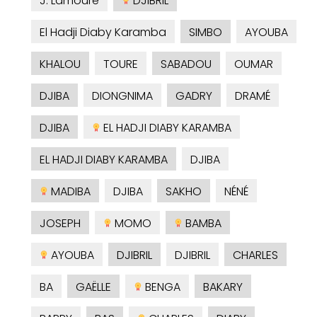
J. Lamoure
DJIBRIL
El Hadji Diaby Karamba
SIMBO
AYOUBA
KHALOU
TOURE
SABADOU
OUMAR
DJIBA
DIONGNIMA
GADRY
DRAMÉ
DJIBA
EL HADJI DIABY KARAMBA
EL HADJI DIABY KARAMBA
DJIBA
MADIBA
DJIBA
SAKHO
NÉNÉ
JOSEPH
MOMO
BAMBA
AYOUBA
DJIBRIL
DJIBRIL
CHARLES
BA
GAËLLE
BENGA
BAKARY