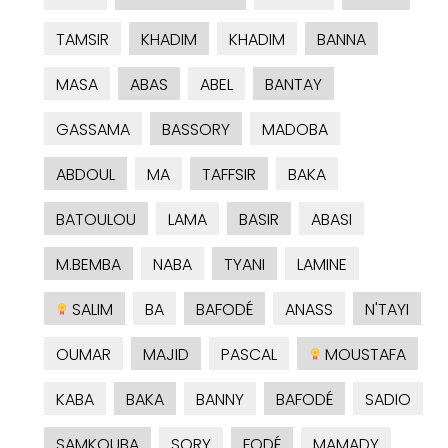
TAMSIR
KHADIM
KHADIM
BANNA
MASA
ABAS
ABEL
BANTAY
GASSAMA
BASSORY
MADOBA
ABDOUL
MA
TAFFSIR
BAKA
BATOULOU
LAMA
BASIR
ABASI
M.BEMBA
NABA
TYANI
LAMINE
SALIM
BA
BAFODÉ
ANASS
N'TAYI
OUMAR
MAJID
PASCAL
MOUSTAFA
KABA
BAKA
BANNY
BAFODÉ
SADIO
SAMKOUBA
SORY
FODÉ
MAMADY