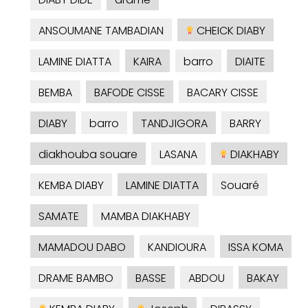
ANSOUMANE TAMBADIAN
CHEICK DIABY
LAMINE DIATTA
KAIRA
barro
DIAITE
BEMBA
BAFODE CISSE
BACARY CISSE
DIABY
barro
TANDJIGORA
BARRY
diakhouba souare
LASANA
DIAKHABY
KEMBA DIABY
LAMINE DIATTA
Souaré
SAMATE
MAMBA DIAKHABY
MAMADOU DABO
KANDIOURA
ISSA KOMA
DRAME BAMBO
BASSE
ABDOU
BAKAY