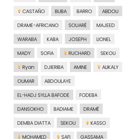
CASTAÑO
BUBA
BARRO
ABDOU
DRAME-AFRICANO
SOUARÉ
MAJEED
WARABA
KABA
JOSEPH
LIONEL
MADY
SOFIA
RUCHARD
SEKOU
Ryan
DJIERIBA
AMINE
ALIKALY
OUMAR
ABDOULAYE
EL-HADJ SYLLA BAFODE
FODEBA
DANSOKHO
BADIAME
DRAMÉ
DEMBA DIATTA
SEKOU
KASSO
MOHAMED
SAFI
GASSAMA