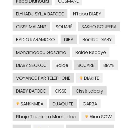
Kéba Diahoula
OUSMANE
EL-HADJ SYLLA BAFODE
N'faba DIABY
CISSE MALANG
SOUARÉ
SAKHO SOUREBA
BADIO KARAMOKO
DIBA
Bemba DIABY
Mohamadou Gasama
Balde Becaye
DIABY SECKOU
Balde
SOUARE
BIAYE
VOYANCE PAR TELEPHONE
DIAKITE
DIABY BAFODE
CISSE
Cissé Labaly
SANKNMBA
DJAQUITE
GARBA
Elhaje Tounkara Mamadou
Aliou SOW