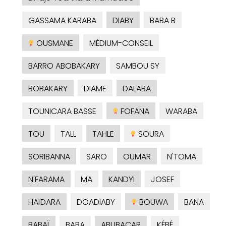
GASSAMA KARABA
DIABY
BABA B
OUSMANE
MÉDIUM-CONSEIL
BARRO ABOBAKARY
SAMBOU SY
BOBAKARY
DIAME
DALABA
TOUNICARA BASSE
FOFANA
WARABA
TOU
TALL
TAHLE
SOURA
SORIBANNA
SARO
OUMAR
N'TOMA
N'FARAMA
MA
KANDYI
JOSEF
HAÏDARA
DOADIABY
BOUWA
BANA
BABAÏ
BABA
ABUBACAR
KÉBÉ