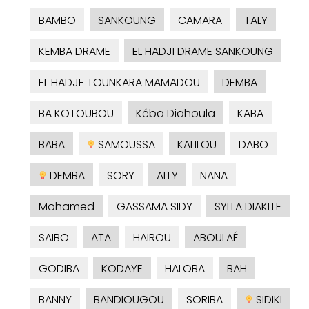
BAMBO
SANKOUNG
CAMARA
TALY
KEMBA DRAME
EL HADJI DRAME SANKOUNG
EL HADJE TOUNKARA MAMADOU
DEMBA
BA KOTOUBOU
Kéba Diahoula
KABA
BABA
SAMOUSSA
KALILOU
DABO
DEMBA
SORY
ALLY
NANA
Mohamed
GASSAMA SIDY
SYLLA DIAKITE
SAIBO
ATA
HAIROU
ABOULAÉ
GODIBA
KODAYE
HALOBA
BAH
BANNY
BANDIOUGOU
SORIBA
SIDIKI