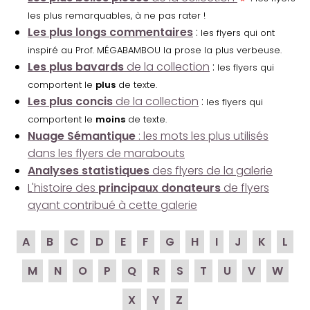
les plus remarquables, à ne pas rater !
Les plus longs commentaires
:
les flyers qui ont
inspiré au Prof. MÉGABAMBOU la prose la plus verbeuse.
Les plus bavards
de la collection
:
les flyers qui
comportent le
plus
de texte.
Les plus concis
de la collection
:
les flyers qui
comportent le
moins
de texte.
Nuage Sémantique
: les mots les plus utilisés
dans les flyers de marabouts
Analyses statistiques
des flyers de la galerie
L'histoire des
principaux donateurs
de flyers
ayant contribué à cette galerie
A
B
C
D
E
F
G
H
I
J
K
L
M
N
O
P
Q
R
S
T
U
V
W
X
Y
Z