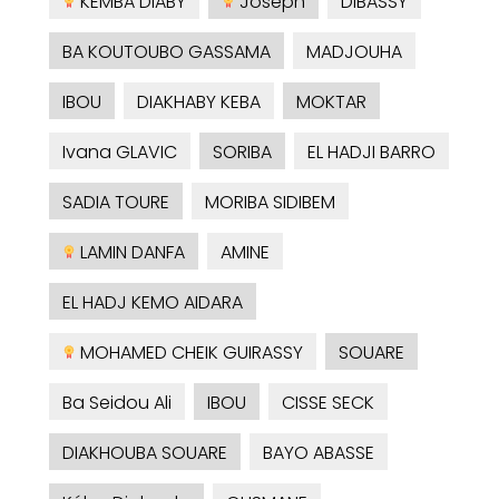
KEMBA DIABY
Joseph
DIBASSY
BA KOUTOUBO GASSAMA
MADJOUHA
IBOU
DIAKHABY KEBA
MOKTAR
Ivana GLAVIC
SORIBA
EL HADJI BARRO
SADIA TOURE
MORIBA SIDIBEM
LAMIN DANFA
AMINE
EL HADJ KEMO AIDARA
MOHAMED CHEIK GUIRASSY
SOUARE
Ba Seidou Ali
IBOU
CISSE SECK
DIAKHOUBA SOUARE
BAYO ABASSE