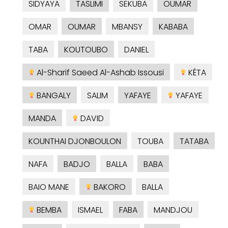
SIDYAYA
TASLIMI
SEKUBA
OUMAR
OMAR
OUMAR
MBANSY
KABABA
TABA
KOUTOUBO
DANIEL
Al-Sharif Saeed Al-Ashab Issousi
KÉTA
BANGALY
SALIM
YAFAYE
YAFAYE
MANDA
DAVID
KOUNTHAI DJONBOULON
TOUBA
TATABA
NAFA
BADJO
BALLA
BABA
BAIO MANE
BAKORO
BALLA
BEMBA
ISMAEL
FABA
MANDJOU