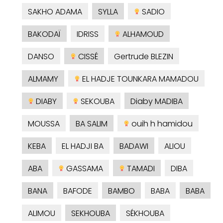
SAKHO ADAMA
SYLLA
SADIO
BAKODAÏ
IDRISS
ALHAMOUD
DANSO
CISSÉ
Gertrude BLEZIN
ALMAMY
EL HADJE TOUNKARA MAMADOU
DIABY
SEKOUBA
Diaby MADIBA
MOUSSA
BA SALIM
ouih h hamidou
KEBA
EL HADJI BA
BADAWI
ALIOU
ABA
GASSAMA
TAMADI
DIBA
BANA
BAFODE
BAMBO
BABA
BABA
ALIMOU
SEKHOUBA
SÉKHOUBA