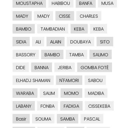
MOUSTAPHA
HABIBOU
BANFA
MUSA
MADY
MADY
CISSE
CHARLES
BAMBO
TAMBADIAN
KEBA
KEBA
SIDIA
ALI
ALAIN
DOUBAYA
SITO
BASSORY
BAMBO
TAMBA
SALIMO
DIDE
BANNA
JERIBA
GOMBA FOTÉ
ELHADJ SHAMAN
N'FAMORI
SABOU
WARABA
SALIM
MOMO
MADIBA
LABANY
FONBA
FADIGA
CISSEKEBA
Basir
SOUMA
SAMBA
PASCAL