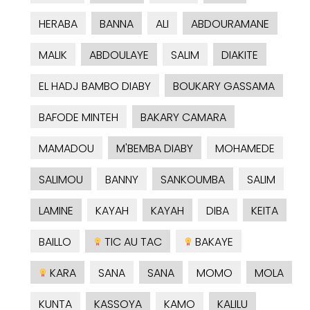
HERABA
BANNA
ALI
ABDOURAMANE
MALIK
ABDOULAYE
SALIM
DIAKITE
EL HADJ BAMBO DIABY
BOUKARY GASSAMA
BAFODE MINTEH
BAKARY CAMARA
MAMADOU
M'BEMBA DIABY
MOHAMEDE
SALIMOU
BANNY
SANKOUMBA
SALIM
LAMINE
KAYAH
KAYAH
DIBA
KEITA
BAILLO
TIC AU TAC
BAKAYE
KARA
SANA
SANA
MOMO
MOLA
KUNTA
KASSOYA
KAMO
KALILU