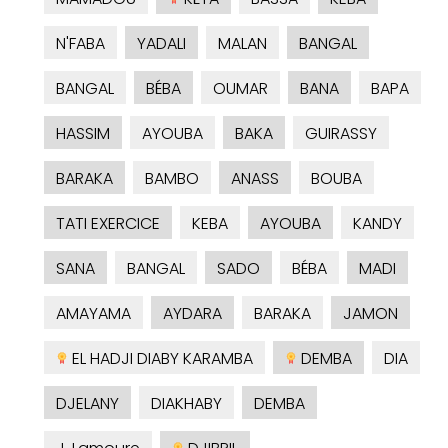
N'FABA
YADALI
MALAN
BANGAL
BANGAL
BÉBA
OUMAR
BANA
BAPA
HASSIM
AYOUBA
BAKA
GUIRASSY
BARAKA
BAMBO
ANASS
BOUBA
TATI EXERCICE
KEBA
AYOUBA
KANDY
SANA
BANGAL
SADO
BÉBA
MADI
AMAYAMA
AYDARA
BARAKA
JAMON
EL HADJI DIABY KARAMBA
DEMBA
DIA
DJELANY
DIAKHABY
DEMBA