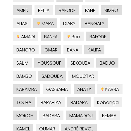
AMED
BELLA
BAFODE
FANÉ
SIMBO
ALIAS
MARA
DIABY
BANGALY
AMADI
BANFA
Ben
BAFODE
BANORO
OMAR
BANA
KALIFA
SALIM
YOUSSOUF
SEKOUBA
BADJO
BAMBO
SADOUBA
MOUCTAR
KARAMBA
GASSAMA
ANATY
KABBA
TOUBA
BARAHIYA
BADARA
Kobanga
MOROH
BADARA
MAMADOU
BEMBA
KAMEL
OUMAR
ANDRÉ REVOL