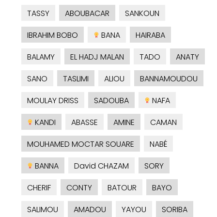
TASSY
ABOUBACAR
SANKOUN
IBRAHIM BOBO
BANA
HAIRABA
BALAMY
EL HADJ MALAN
TADO
ANATY
SANO
TASLIMI
ALIOU
BANNAMOUDOU
MOULAY DRISS
SADOUBA
NAFA
KANDI
ABASSE
AMINE
CAMAN
MOUHAMED MOCTAR SOUARE
NABÉ
BANNA
David CHAZAM
SORY
CHERIF
CONTY
BATOUR
BAYO
SALIMOU
AMADOU
YAYOU
SORIBA