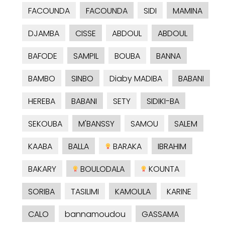
FACOUNDA
FACOUNDA
SIDI
MAMINA
DJAMBA
CISSE
ABDOUL
ABDOUL
BAFODE
SAMPIL
BOUBA
BANNA
BAMBO
SINBO
Diaby MADIBA
BABANI
HEREBA
BABANI
SETY
SIDIKI-BA
SEKOUBA
M'BANSSY
SAMOU
SALEM
KAABA
BALLA
BARAKA
IBRAHIM
BAKARY
BOULODALA
KOUNTA
SORIBA
TASILIMI
KAMOULA
KARINE
CALO
bannamoudou
GASSAMA