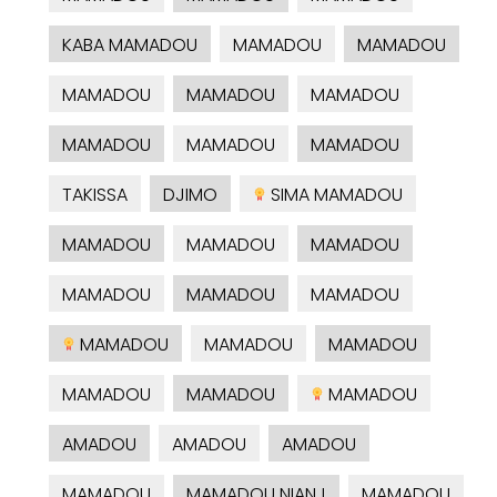
KABA MAMADOU
MAMADOU
MAMADOU
MAMADOU
MAMADOU
MAMADOU
MAMADOU
MAMADOU
MAMADOU
TAKISSA
DJIMO
SIMA MAMADOU
MAMADOU
MAMADOU
MAMADOU
MAMADOU
MAMADOU
MAMADOU
MAMADOU
MAMADOU
MAMADOU
MAMADOU
MAMADOU
MAMADOU
AMADOU
AMADOU
AMADOU
MAMADOU
MAMADOU NIANJ
MAMADOU