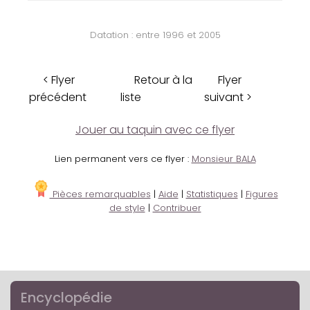
Datation : entre 1996 et 2005
< Flyer
Retour à la
Flyer
précédent
liste
suivant >
Jouer au taquin avec ce flyer
Lien permanent vers ce flyer :
Monsieur BALA
Pièces remarquables
|
Aide
|
Statistiques
|
Figures
de style
|
Contribuer
Encyclopédie