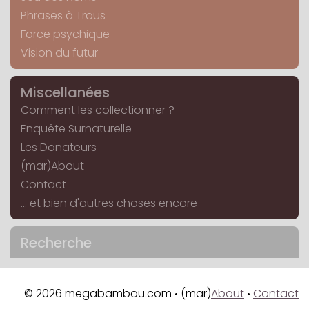
Phrases à Trous
Force psychique
Vision du futur
Miscellanées
Comment les collectionner ?
Enquête Surnaturelle
Les Donateurs
(mar)About
Contact
... et bien d'autres choses encore
Recherche
© 2026 megabambou.com
(mar)
About
Contact
•
•