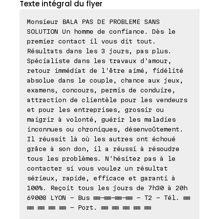
Texte intégral du flyer
Monsieur BALA PAS DE PROBLEME SANS
SOLUTION Un homme de confiance. Dès le
premier contact il vous dit tout.
Résultats dans les 3 jours, pas plus.
Spécialiste dans les travaux d'amour,
retour immédiat de l'être aimé, fidélité
absolue dans le couple, chance aux jeux,
examens, concours, permis de conduire,
attraction de clientèle pour les vendeurs
et pour les entreprises, grossir ou
maigrir à volonté, guérir les maladies
inconnues ou chroniques, désenvoûtement.
Il réussit là où les autres ont échoué
grâce à son don, il a réussi à résoudre
tous les problèmes. N'hésitez pas à le
contacter si vous voulez un résultat
sérieux, rapide, efficace et garanti à
100%. Reçoit tous les jours de 7h30 à 20h
69008 LYON - Bus ⊠⊠-⊠⊠-⊠⊠-⊠⊠ - T2 - Tél. ⊠⊠
⊠⊠ ⊠⊠ ⊠⊠ ⊠⊠ - Port. ⊠⊠ ⊠⊠ ⊠⊠ ⊠⊠ ⊠⊠