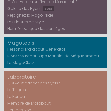
Qu'est-ce qu'un flyer de Marabout ?
Galerie des Flyers
3018
Rejoignez la Mago Pride !
Les Figures de Style
Herméneutique des sortilèges
Magotools
Personal Marabout Generator
MMM : Maraboutage Mondial de Mégabambou
La MagoClock
Laboratoire
Qui veut gagner des flyers ?
Le Taquin
Le Pendu
Mémoire de Marabout
Jeu des Noms