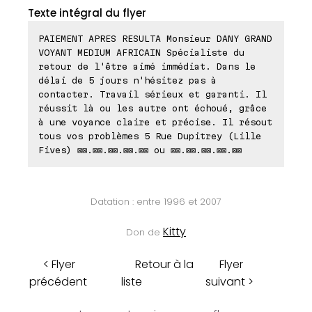
Texte intégral du flyer
PAIEMENT APRES RESULTA Monsieur DANY GRAND
VOYANT MEDIUM AFRICAIN Spécialiste du
retour de l'être aimé immédiat. Dans le
délai de 5 jours n'hésitez pas à
contacter. Travail sérieux et garanti. Il
réussit là ou les autre ont échoué, grâce
à une voyance claire et précise. Il résout
tous vos problèmes 5 Rue Dupitrey (Lille
Fives) ⊠⊠.⊠⊠.⊠⊠.⊠⊠.⊠⊠ ou ⊠⊠.⊠⊠.⊠⊠.⊠⊠.⊠⊠
Datation : entre 1996 et 2007
Kitty
Don de
< Flyer
Retour à la
Flyer
précédent
liste
suivant >