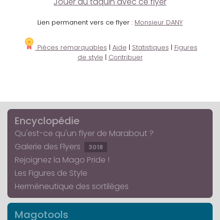
Jouer au taquin avec ce flyer
Lien permanent vers ce flyer :
Monsieur DANY
Pièces remarquables
|
Aide
|
Statistiques
|
Figures
de style
|
Contribuer
Encyclopédie
Qu'est-ce qu'un flyer de Marabout ?
Galerie des Flyers
3018
Rejoignez la Mago Pride !
Les Figures de Style
Herméneutique des sortilèges
Magotools