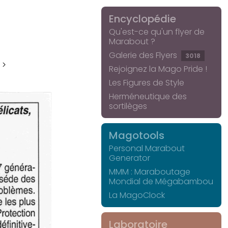
Encyclopédie
Qu'est-ce qu'un flyer de
Marabout ?
Galerie des Flyers
3018
 >
Rejoignez la Mago Pride !
Les Figures de Style
Herméneutique des
sortilèges
Magotools
Personal Marabout
Generator
MMM : Maraboutage
Mondial de Mégabambou
La MagoClock
Laboratoire