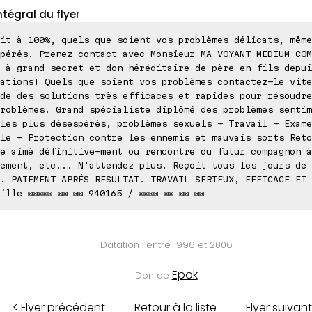
ntégral du flyer
it à 100%, quels que soient vos problèmes délicats, même
pérés. Prenez contact avec Monsieur MA VOYANT MEDIUM COM
 à grand secret et don héréditaire de père en fils depui
ations! Quels que soient vos problèmes contactez-le vite
de des solutions très efficaces et rapides pour résoudre
roblèmes. Grand spécialiste diplômé des problèmes sentim
les plus désespérés, problèmes sexuels - Travail - Exame
le - Protection contre les ennemis et mauvais sorts Reto
e aimé définitive-ment ou rencontre du futur compagnon à
ement, etc... N'attendez plus. Reçoit tous les jours de 
. PAIEMENT APRÉS RESULTAT. TRAVAIL SERIEUX, EFFICACE ET 
ille ⊠⊠⊠⊠⊠ ⊠⊠ ⊠⊠ 940165 / ⊠⊠⊠⊠ ⊠⊠ ⊠⊠ ⊠⊠
Datation : entre 1996 et 2006
Epok
Don de
< Flyer précédent
Retour à la liste
Flyer suivant