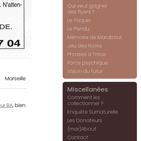
Qui veut gagner
des flyers ?
Le Taquin
Le Pendu
Mémoire de Marabout
Jeu des Noms
Phrases à Trous
Force psychique
Vision du futur
Marseille
Miscellanées
Comment les
collectionner ?
ur BA
, bien
Enquête Surnaturelle
Les Donateurs
(mar)About
Contact