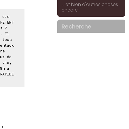
... et bien d'autres choses
encore
 cas
PETENT
Recherche
s 7
. Il
 tous
entaux,
ns -
ur de
 vie,
8h à
RAPIDE.
 >