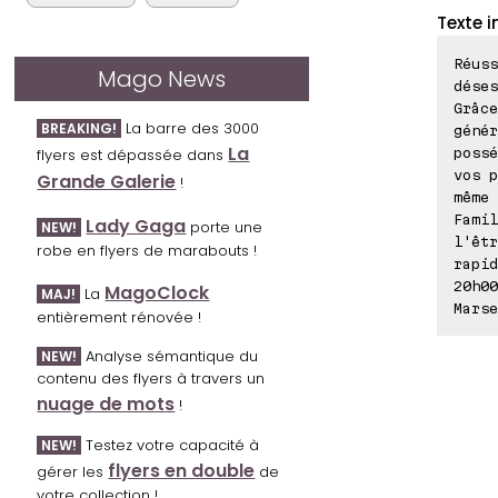
Texte i
Réuss
Mago News
déses
Grâce
La barre des 3000
BREAKING!
génér
La
possé
flyers est dépassée dans
vos p
Grande Galerie
!
même 
Famil
Lady Gaga
porte une
NEW!
l'êtr
robe en flyers de marabouts !
rapid
20h00
MagoClock
La
MAJ!
Marse
entièrement rénovée !
Analyse sémantique du
NEW!
contenu des flyers à travers un
nuage de mots
!
Testez votre capacité à
NEW!
flyers en double
gérer les
de
votre collection !