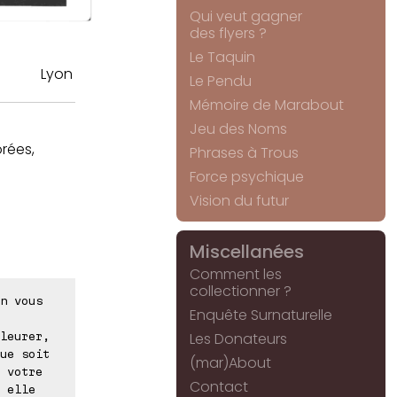
Qui veut gagner
des flyers ?
Le Taquin
Lyon
Le Pendu
Mémoire de Marabout
Jeu des Noms
rées,
Phrases à Trous
Force psychique
Vision du futur
Miscellanées
Comment les
collectionner ?
n vous
Enquête Surnaturelle
Les Donateurs
leurer,
ue soit
(mar)About
 votre
Contact
 elle