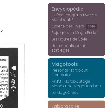
Encyclopédie
Qu'est-ce qu'un flyer de
Marabout ?
Galerie des Flyers
3016
 >
Rejoignez la Mago Pride !
Les Figures de Style
Herméneutique des
sortilèges
Magotools
Personal Marabout
Generator
MMM : Maraboutage
Mondial de Mégabambou
La MagoClock
Laboratoire