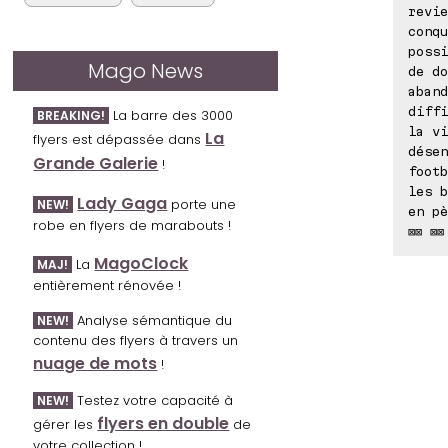
revie
conqu
possi
Mago News
de do
aband
diffi
La barre des 3000
BREAKING!
la vi
La
flyers est dépassée dans
désen
Grande Galerie
!
footb
les b
Lady Gaga
porte une
NEW!
en pè
robe en flyers de marabouts !
⊠⊠ ⊠⊠
MagoClock
La
MAJ!
entièrement rénovée !
Analyse sémantique du
NEW!
contenu des flyers à travers un
nuage de mots
!
Testez votre capacité à
NEW!
flyers en double
gérer les
de
votre collection !