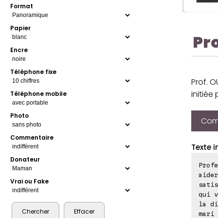
Format
Papier
Pr
Encre
Téléphone fixe
Prof. 
initiée
Téléphone mobile
Photo
Comp
Commentaire
Texte i
Donateur
Profe
aider
Vrai ou Fake
satis
qui v
la di
mari 