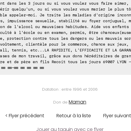
nt dans les 3 jours ou si vous voulez vous faire aimer, 
érir quelqu'un, ou si vous voulez vous marier le plus tô
ble appelez-moi. Je traite les maladies d'origine inconn
s, impuissance sexuelle, stabilité au foyer conjugual, m
on de l'alcool ou mauvaises habitudes. Aide vos enfants 
culté à l'école ou en examen, permis, être chanceux(euse
e, protection contre tous les dangers ou les mauvais sor
voûtement, clientèle pour le commerce, chance aux jeux, 
all, tennis, etc...LA RAPIDITE, L'EFFICACITE ET LA GARAN
ases de mon travail, grâce aux dons héréditaires de gran
re et de père en fils Recoit tous les jours 69007 LYON -
 ⊠⊠ ⊠⊠-⊠⊠ ⊠⊠ ⊠⊠ ⊠⊠ ⊠⊠
Datation : entre 1996 et 2006
Maman
Don de
< Flyer précédent
Retour à la liste
Flyer suivant
Jouer au taquin avec ce flyer