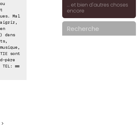
ou
... et bien d'autres choses
encore
t
ues. Mal
aigrir,
Recherche
en
) dans
ts,
musique,
TIE sont
d-père
 TEL: ⊠⊠
 >