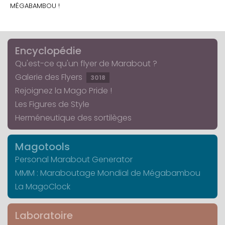
MÉGABAMBOU !
Encyclopédie
Qu'est-ce qu'un flyer de Marabout ?
Galerie des Flyers
3018
Rejoignez la Mago Pride !
Les Figures de Style
Herméneutique des sortilèges
Magotools
Personal Marabout Generator
MMM : Maraboutage Mondial de Mégabambou
La MagoClock
Laboratoire