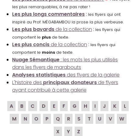
les plus remarquables, à ne pas rater !
Les plus longs commentaires
:
les flyers qui ont
inspiré au Prof. MÉGABAMBOU la prose la plus verbeuse.
Les plus bavards
de la collection
:
les flyers qui
comportent le
plus
de texte.
Les plus concis
de la collection
:
les flyers qui
comportent le
moins
de texte.
Nuage Sémantique
: les mots les plus utilisés
dans les flyers de marabouts
Analyses statistiques
des flyers de la galerie
L'histoire des
principaux donateurs
de flyers
ayant contribué à cette galerie
A
B
C
D
E
F
G
H
I
J
K
L
M
N
O
P
Q
R
S
T
U
V
W
X
Y
Z