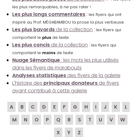
les plus remarquables, à ne pas rater !
Les plus longs commentaires
:
les flyers qui ont
inspiré au Prof. MÉGABAMBOU la prose la plus verbeuse.
Les plus bavards
de la collection
:
les flyers qui
comportent le
plus
de texte.
Les plus concis
de la collection
:
les flyers qui
comportent le
moins
de texte.
Nuage Sémantique
: les mots les plus utilisés
dans les flyers de marabouts
Analyses statistiques
des flyers de la galerie
L'histoire des
principaux donateurs
de flyers
ayant contribué à cette galerie
A
B
C
D
E
F
G
H
I
J
K
L
M
N
O
P
Q
R
S
T
U
V
W
X
Y
Z