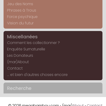
Jeu des Noms
Phrases à Trous
Force psychique
Vision du futur
Miscellanées
Comment les collectionner ?
Enquête Surnaturelle
Les Donateurs
(mar)About
Contact
... et bien d'autres choses encore
Recherche
© 2026 megabambou.com
(mar)
About
Contact
•
•