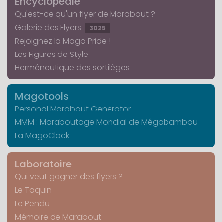
Encyclopédie
Qu'est-ce qu'un flyer de Marabout ?
Galerie des Flyers
3025
Rejoignez la Mago Pride !
Les Figures de Style
Herméneutique des sortilèges
Magotools
Personal Marabout Generator
MMM : Maraboutage Mondial de Mégabambou
La MagoClock
Laboratoire
Qui veut gagner des flyers ?
Le Taquin
Le Pendu
Mémoire de Marabout