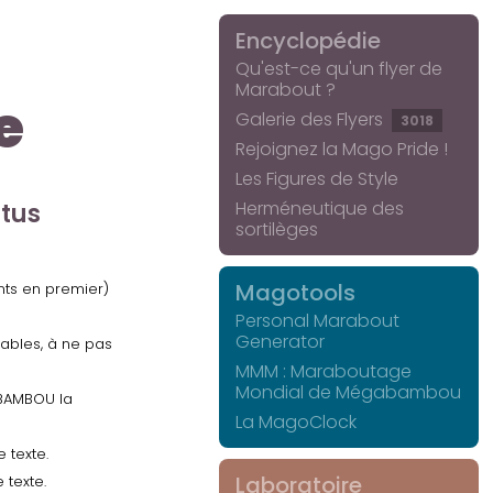
Encyclopédie
Qu'est-ce qu'un flyer de
Marabout ?
e
Galerie des Flyers
3018
Rejoignez la Mago Pride !
Les Figures de Style
Herméneutique des
ctus
sortilèges
Magotools
ents en premier)
Personal Marabout
Generator
uables, à ne pas
MMM : Maraboutage
Mondial de Mégabambou
GABAMBOU la
La MagoClock
 texte.
Laboratoire
 texte.