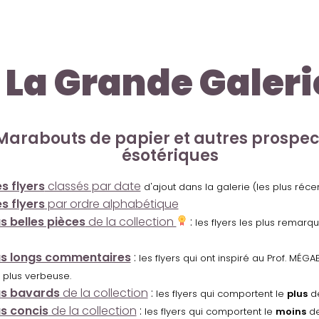
La Grande Galeri
Marabouts de papier et autres prospe
ésotériques
s flyers
classés par date
d'ajout dans la galerie (les plus réc
s flyers
par ordre alphabétique
us belles pièces
de la collection
:
les flyers les plus remarq
us longs commentaires
:
les flyers qui ont inspiré au Prof. MÉ
 plus verbeuse.
us bavards
de la collection
:
les flyers qui comportent le
plus
de
us concis
de la collection
:
les flyers qui comportent le
moins
de