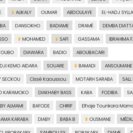
E
ALIKALY
OUMAR
ABDOULAYE
EL-HADJ SYLL
BA
DANSOKHO
BADIAME
DRAMÉ
DEMBA DIATT
SSO
MOHAMED
SAFI
GASSAMA
IBRAHIMA F
TOUBO
DIAWARA
BADIO
ABOUBACARI
ADJI KEMO AIDARA
SOUARE
BAMADI
ANSOUMANE
Y SECKOU
Cissé Kaoussou
MOTARH SARABA
SALL
O KARAMOKO
DIAKHABY BASS
KABA
FODIBA
SA
BY ALMAMI
BAFODE
CHIRIF
Elhaje Tounkara Ma
AMA KARABA
DIABY
BABA B
OUSMANE
MÉDI
O ABOBAKARY
SAMBOU SY
BOBAKARY
DIAME