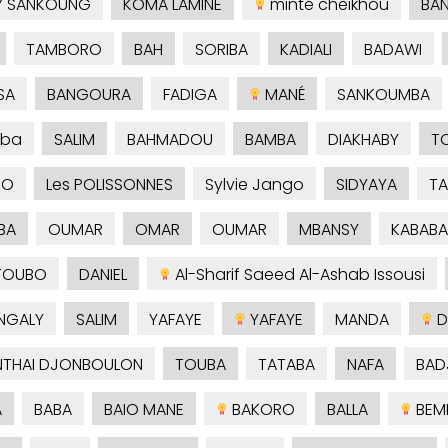
Y SANKOUNG
KOMA LAMINE
minté cheikhou
BA
TAMBORO
BAH
SORIBA
KADIALI
BADAWI
SA
BANGOURA
FADIGA
MANÉ
SANKOUMBA
ba
SALIM
BAHMADOU
BAMBA
DIAKHABY
T
KO
Les POLISSONNES
Sylvie Jango
SIDYAYA
TA
BA
OUMAR
OMAR
OUMAR
MBANSY
KABABA
TOUBO
DANIEL
Al-Sharif Saeed Al-Ashab Issousi
NGALY
SALIM
YAFAYE
YAFAYE
MANDA
D
THAI DJONBOULON
TOUBA
TATABA
NAFA
BAD
A
BABA
BAIO MANE
BAKORO
BALLA
BEM