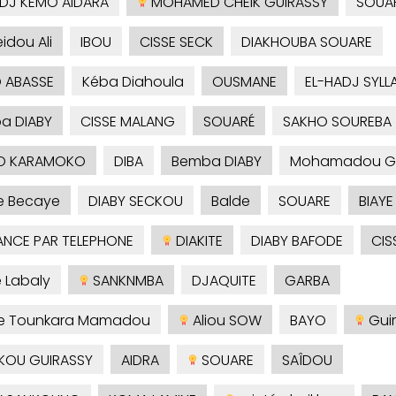
ADJ KEMO AIDARA
MOHAMED CHEIK GUIRASSY
SOUA
idou Ali
IBOU
CISSE SECK
DIAKHOUBA SOUARE
 ABASSE
Kéba Diahoula
OUSMANE
EL-HADJ SYLL
ba DIABY
CISSE MALANG
SOUARÉ
SAKHO SOUREBA
O KARAMOKO
DIBA
Bemba DIABY
Mohamadou 
e Becaye
DIABY SECKOU
Balde
SOUARE
BIAYE
NCE PAR TELEPHONE
DIAKITE
DIABY BAFODE
CIS
é Labaly
SANKNMBA
DJAQUITE
GARBA
je Tounkara Mamadou
Aliou SOW
BAYO
Guir
KOU GUIRASSY
AIDRA
SOUARE
SAÎDOU