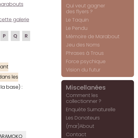
e marabouts
Qui veut gagner
des flyers ?
cette galerie
Le Taquin
Le Pendu
P
Q
R
Mémoire de Marabout
Jeu des Noms
Phrases à Trous
Force psychique
ant
Vision du futur
dans les
Miscellanées
la base) :
Comment les
collectionner ?
Enquête Surnaturelle
Les Donateurs
(mar)About
Contact
ARAMOKO