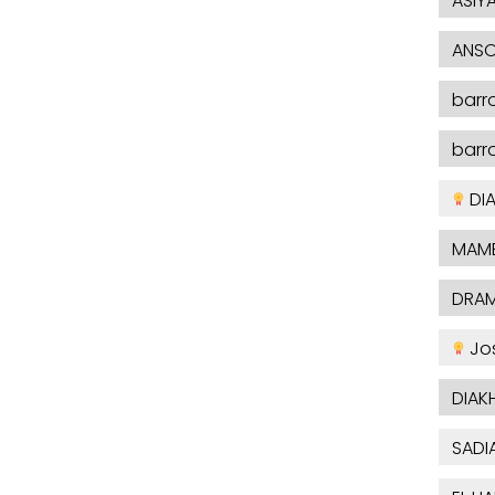
ASIY
ANSO
barr
barr
DI
MAMB
DRA
Jo
DIAK
SADI