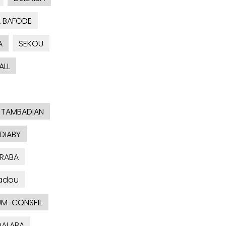
A BAFODE
A
SEKOU
ALL
 TAMBADIAN
 DIABY
RABA
madou
UM-CONSEIL
DALABA