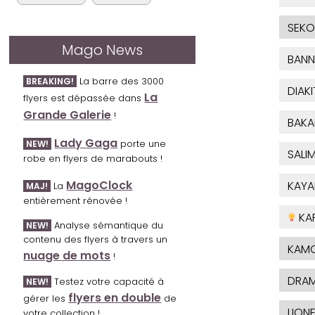
SEKO
Mago News
BANN
La barre des 3000
BREAKING!
DIAKI
La
flyers est dépassée dans
Grande Galerie
!
BAKA
Lady Gaga
porte une
NEW!
SALI
robe en flyers de marabouts !
MagoClock
KAYA
La
MAJ!
entièrement rénovée !
KA
Analyse sémantique du
NEW!
contenu des flyers à travers un
KAM
nuage de mots
!
DRAM
Testez votre capacité à
NEW!
flyers en double
gérer les
de
LIONE
votre collection !