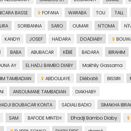
ICARA BASSE
FOFANA
WARABA
TOU
TALL
URA
SORIBANNA
SARO
OUMAR
N'TOMA
N'
KANDYI
JOSEF
HAÏDARA
DOADIABY
BOUW
Ï
BABA
ABUBACAR
KÉBÉ
BADARA
IBRAHIM
UNA AY
EL HADJ BAMBO DIABY
Makhily Gassama
HIM TAMBADIAN
ABDOULAYE
Diébaté
BISSIRI
NI
ANSOUMANE TAMBADIAN
DIAKHABY
HADJI BOUBACAR KONTA
SADIALI BADIO
SIMAKHA IBRA
SAM
BAFODE MINTEH
Elhadji Bambo Diaby