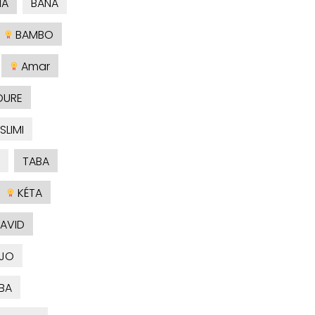
NA
BANA
BAMBO
Amar
OURE
SLIMI
TABA
KÉTA
AVID
JO
BA