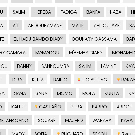
U
SALIM
HEREBA
FADIGA
BANFA
KABA
H
A
ALI
ABDOURAMANE
MALIK
ABDOULAYE
SA
TE
EL HADJ BAMBO DIABY
BOUKARY GASSAMA
BAF
RY CAMARA
MAMADOU
M'BEMBA DIABY
MOHAMED
MOU
BANNY
SANKOUMBA
SALIM
LAMINE
KAY
H
DIBA
KEITA
BAILLO
TIC AU TAC
BAKAY
RA
SANA
SANA
MOMO
MOLA
KUNTA
KA
O
KALILU
CASTAÑO
BUBA
BARRO
ABDOU
E-AFRICANO
SOUARÉ
MAJEED
WARABA
KABA
L
MADY
SOFIA
RUCHARD
SEKOU
Ryan