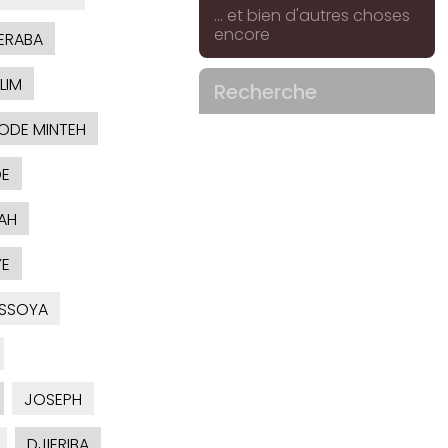
... et bien d'autres choses
encore
ERABA
LIM
Recherche
ODE MINTEH
E
AH
E
SSOYA
JOSEPH
DJIERIBA