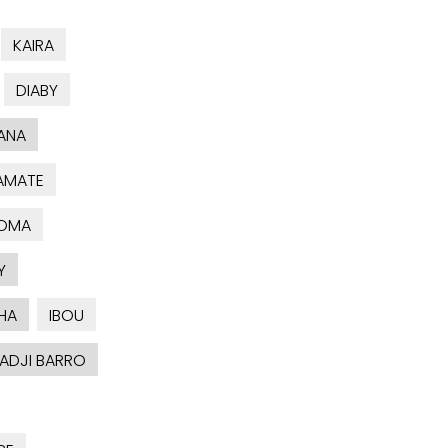
KAIRA
DIABY
ANA
AMATE
KOMA
Y
HA
IBOU
HADJI BARRO