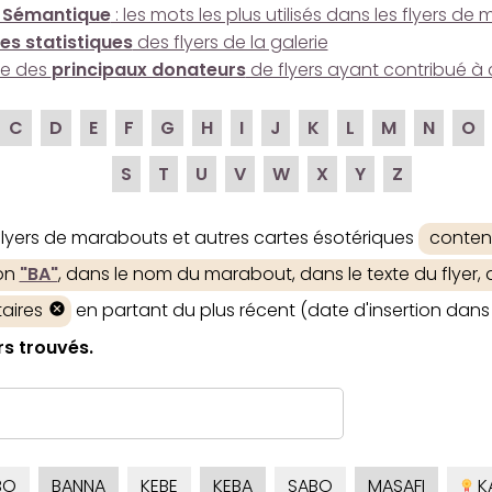
 Sémantique
: les mots les plus utilisés dans les flyers d
es statistiques
des flyers de la galerie
ire des
principaux donateurs
de flyers ayant contribué à 
C
D
E
F
G
H
I
J
K
L
M
N
O
S
T
U
V
W
X
Y
Z
 flyers de marabouts et autres cartes ésotériques
conten
ion
"BA"
, dans le nom du marabout, dans le texte du flyer, 
aires
en partant du plus récent (date d'insertion dans 
rs trouvés.
BO
BANNA
KEBE
KEBA
SABO
MASAFI
K