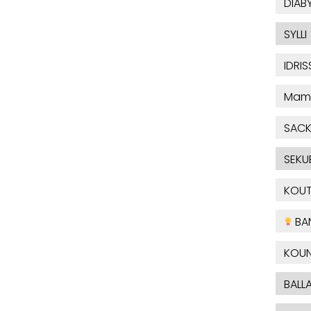
DIAB
SYLLI
IDRIS
Mam
SAC
SEKU
KOU
BA
KOUN
BALL