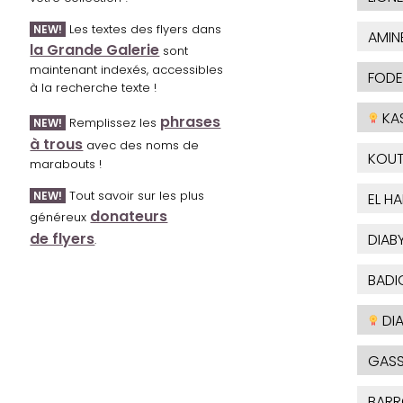
Les textes des flyers dans
NEW!
AMIN
la Grande Galerie
sont
maintenant indexés, accessibles
FODE
à la recherche texte !
KA
phrases
Remplissez les
NEW!
à trous
avec des noms de
KOU
marabouts !
Tout savoir sur les plus
NEW!
EL H
donateurs
généreux
de flyers
DIAB
.
BADI
DIA
GASS
BARR