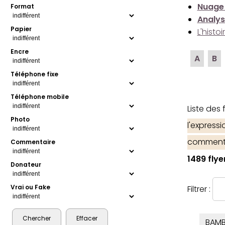
Nuage
Format
Analys
Papier
L'histo
Encre
A
B
Téléphone fixe
Téléphone mobile
Liste des
Photo
l'express
comment
Commentaire
1489 flye
Donateur
Vrai ou Fake
Filtrer :
BAM