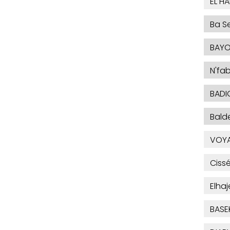
EL H
Ba Se
BAYO
N'fa
BADI
Bald
VOYA
Ciss
Elha
BASE