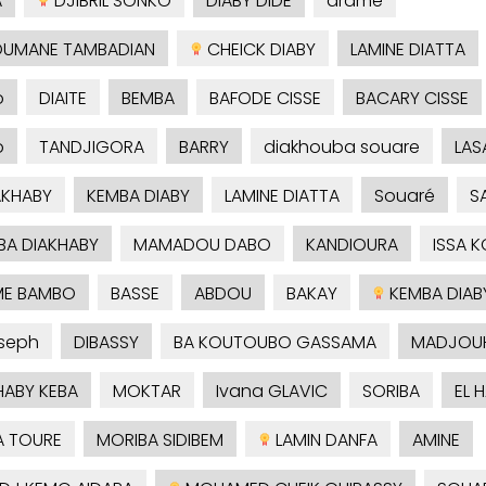
A
DJIBRIL SONKO
DIABY DIDE
dramé
UMANE TAMBADIAN
CHEICK DIABY
LAMINE DIATTA
o
DIAITE
BEMBA
BAFODE CISSE
BACARY CISSE
o
TANDJIGORA
BARRY
diakhouba souare
LAS
AKHABY
KEMBA DIABY
LAMINE DIATTA
Souaré
S
A DIAKHABY
MAMADOU DABO
KANDIOURA
ISSA 
ME BAMBO
BASSE
ABDOU
BAKAY
KEMBA DIAB
seph
DIBASSY
BA KOUTOUBO GASSAMA
MADJOU
HABY KEBA
MOKTAR
Ivana GLAVIC
SORIBA
EL 
A TOURE
MORIBA SIDIBEM
LAMIN DANFA
AMINE