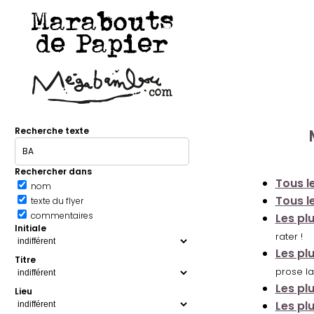
Marabouts
de Papier
Recherche texte
Rechercher dans
Tous le
nom
Tous le
texte du flyer
commentaires
Les pl
Initiale
rater !
Les pl
Titre
prose la
Les pl
Lieu
Les pl