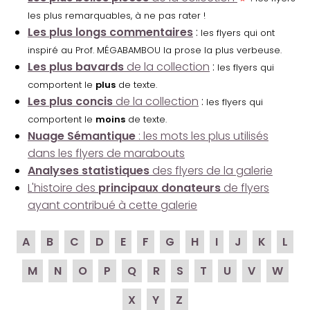
les plus remarquables, à ne pas rater !
Les plus longs commentaires
:
les flyers qui ont
inspiré au Prof. MÉGABAMBOU la prose la plus verbeuse.
Les plus bavards
de la collection
:
les flyers qui
comportent le
plus
de texte.
Les plus concis
de la collection
:
les flyers qui
comportent le
moins
de texte.
Nuage Sémantique
: les mots les plus utilisés
dans les flyers de marabouts
Analyses statistiques
des flyers de la galerie
L'histoire des
principaux donateurs
de flyers
ayant contribué à cette galerie
A
B
C
D
E
F
G
H
I
J
K
L
M
N
O
P
Q
R
S
T
U
V
W
X
Y
Z