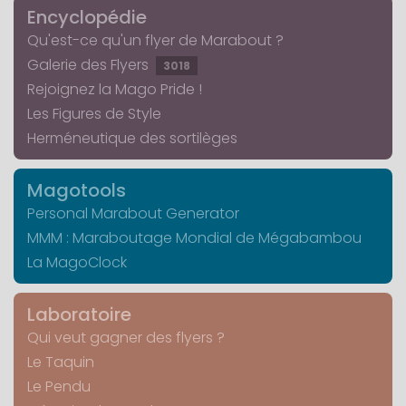
Encyclopédie
Qu'est-ce qu'un flyer de Marabout ?
Galerie des Flyers
3018
Rejoignez la Mago Pride !
Les Figures de Style
Herméneutique des sortilèges
Magotools
Personal Marabout Generator
MMM : Maraboutage Mondial de Mégabambou
La MagoClock
Laboratoire
Qui veut gagner des flyers ?
Le Taquin
Le Pendu