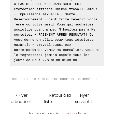
A PAS DE PROBLEMES SANS SOLUTION!
Protection efficace Chance travail -Amour
- Impuissance sexuelle - Santé-
Désenvoûtement - peut faire revenir votre
femme ou votre mari! Vous qui souhaitez
accroître vos chance, N'hésitez pas à Me
consulter - PAIEMENT APRES RESULTAT! Je
vous donne un délai pour tous résultats
garantis - travail aussi par
correspondance Venez me consulter, vous ne
le regretterez jamais Reçois tous les
jours de 8h à 22h ⊠⊠.⊠⊠.⊠⊠.⊠⊠.⊠⊠
Datation : entre 1996 et probablement les années 2000
< Flyer
Retour à la
Flyer
précédent
liste
suivant >
Jouer au taquin avec ce flyer