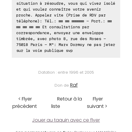
situation à résoudre, vous qui vivez isolé
et qui voulez connaître votre avenir
proche. Appelez vite (Prise de RDV par
téléphone): Tél.: ⊠⊠ ⊠⊠ ⊠⊠⊠⊠⊠⊠ - Port.: ⊠⊠
⊠⊠ ⊠⊠ ⊠⊠ ⊠⊠ Et consultations par
correspondance, envoyez une enveloppe
timbrée, avec photo 8, rue des Roses -
75018 Paris - M°: Marx Dormoy ne pas jeter
sur la voie publique svp
Datation : entre 1996 et 2005
Raf
Don de
< Flyer
Retour à la
Flyer
précédent
liste
suivant >
Jouer au taquin avec ce flyer