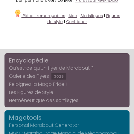
Lien permanent vers ce flyer :
Professeur MAMADOU
Pièces remarquables
|
Aide
|
Statistiques
|
Figures
de style
|
Contribuer
Encyclopédie
Qu'est-ce qu'un flyer de Marabout ?
Galerie des Flyers
3025
Rejoignez la Mago Pride !
Les Figures de Style
Herméneutique des sortilèges
Magotools
Personal Marabout Generator
MMM : Maraboutage Mondial de Mégabambou