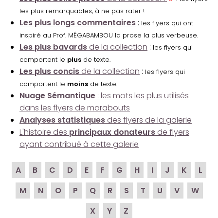
les plus remarquables, à ne pas rater !
Les plus longs commentaires
:
les flyers qui ont
inspiré au Prof. MÉGABAMBOU la prose la plus verbeuse.
Les plus bavards
de la collection
:
les flyers qui
comportent le
plus
de texte.
Les plus concis
de la collection
:
les flyers qui
comportent le
moins
de texte.
Nuage Sémantique
: les mots les plus utilisés
dans les flyers de marabouts
Analyses statistiques
des flyers de la galerie
L'histoire des
principaux donateurs
de flyers
ayant contribué à cette galerie
A
B
C
D
E
F
G
H
I
J
K
L
M
N
O
P
Q
R
S
T
U
V
W
X
Y
Z