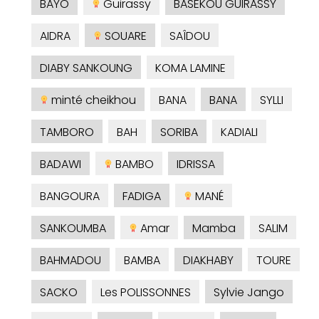
BAYO
Guirassy
BASEKOU GUIRASSY
AIDRA
SOUARE
SAÎDOU
DIABY SANKOUNG
KOMA LAMINE
minté cheikhou
BANA
BANA
SYLLI
TAMBORO
BAH
SORIBA
KADIALI
BADAWI
BAMBO
IDRISSA
BANGOURA
FADIGA
MANÉ
SANKOUMBA
Amar
Mamba
SALIM
BAHMADOU
BAMBA
DIAKHABY
TOURE
SACKO
Les POLISSONNES
Sylvie Jango