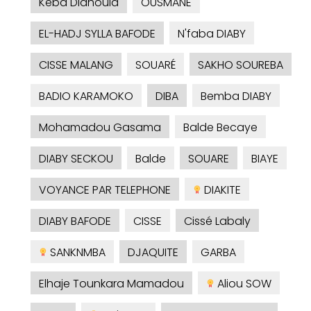
Kéba Diahoula
OUSMANE
EL-HADJ SYLLA BAFODE
N'faba DIABY
CISSE MALANG
SOUARÉ
SAKHO SOUREBA
BADIO KARAMOKO
DIBA
Bemba DIABY
Mohamadou Gasama
Balde Becaye
DIABY SECKOU
Balde
SOUARE
BIAYE
VOYANCE PAR TELEPHONE
DIAKITE
DIABY BAFODE
CISSE
Cissé Labaly
SANKNMBA
DJAQUITE
GARBA
Elhaje Tounkara Mamadou
Aliou SOW