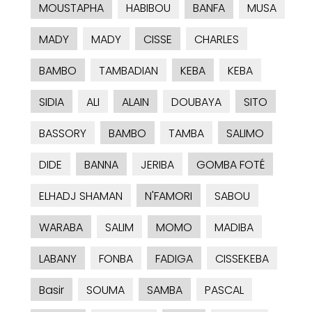
MOUSTAPHA
HABIBOU
BANFA
MUSA
MADY
MADY
CISSE
CHARLES
BAMBO
TAMBADIAN
KEBA
KEBA
SIDIA
ALI
ALAIN
DOUBAYA
SITO
BASSORY
BAMBO
TAMBA
SALIMO
DIDE
BANNA
JERIBA
GOMBA FOTÉ
ELHADJ SHAMAN
N'FAMORI
SABOU
WARABA
SALIM
MOMO
MADIBA
LABANY
FONBA
FADIGA
CISSEKEBA
Basir
SOUMA
SAMBA
PASCAL