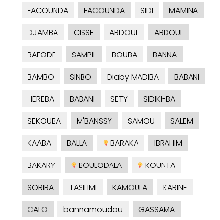
FACOUNDA
FACOUNDA
SIDI
MAMINA
DJAMBA
CISSE
ABDOUL
ABDOUL
BAFODE
SAMPIL
BOUBA
BANNA
BAMBO
SINBO
Diaby MADIBA
BABANI
HEREBA
BABANI
SETY
SIDIKI-BA
SEKOUBA
M'BANSSY
SAMOU
SALEM
KAABA
BALLA
BARAKA
IBRAHIM
BAKARY
BOULODALA
KOUNTA
SORIBA
TASILIMI
KAMOULA
KARINE
CALO
bannamoudou
GASSAMA