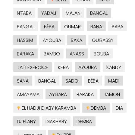
N'FABA
YADALI
MALAN
BANGAL
BANGAL
BÉBA
OUMAR
BANA
BAPA
HASSIM
AYOUBA
BAKA
GUIRASSY
BARAKA
BAMBO
ANASS
BOUBA
TATI EXERCICE
KEBA
AYOUBA
KANDY
SANA
BANGAL
SADO
BÉBA
MADI
AMAYAMA
AYDARA
BARAKA
JAMON
EL HADJI DIABY KARAMBA
DEMBA
DIA
DJELANY
DIAKHABY
DEMBA