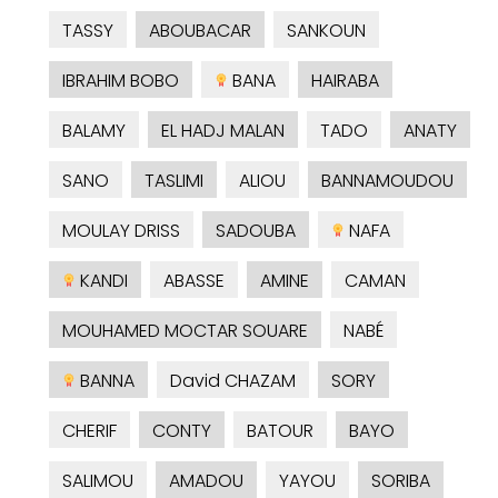
TASSY
ABOUBACAR
SANKOUN
IBRAHIM BOBO
BANA
HAIRABA
BALAMY
EL HADJ MALAN
TADO
ANATY
SANO
TASLIMI
ALIOU
BANNAMOUDOU
MOULAY DRISS
SADOUBA
NAFA
KANDI
ABASSE
AMINE
CAMAN
MOUHAMED MOCTAR SOUARE
NABÉ
BANNA
David CHAZAM
SORY
CHERIF
CONTY
BATOUR
BAYO
SALIMOU
AMADOU
YAYOU
SORIBA