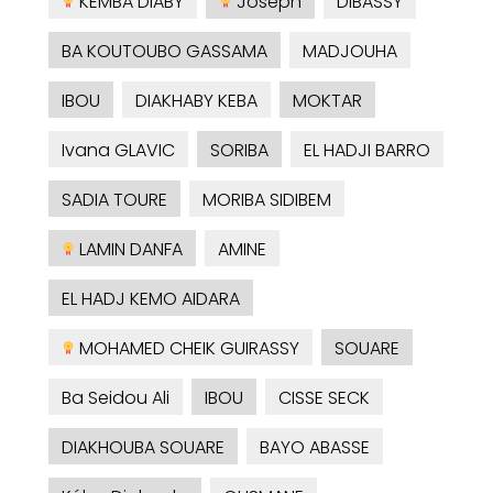
KEMBA DIABY
Joseph
DIBASSY
BA KOUTOUBO GASSAMA
MADJOUHA
IBOU
DIAKHABY KEBA
MOKTAR
Ivana GLAVIC
SORIBA
EL HADJI BARRO
SADIA TOURE
MORIBA SIDIBEM
LAMIN DANFA
AMINE
EL HADJ KEMO AIDARA
MOHAMED CHEIK GUIRASSY
SOUARE
Ba Seidou Ali
IBOU
CISSE SECK
DIAKHOUBA SOUARE
BAYO ABASSE