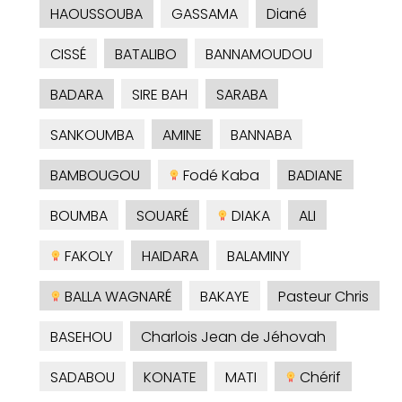
HAOUSSOUBA
GASSAMA
Diané
CISSÉ
BATALIBO
BANNAMOUDOU
BADARA
SIRE BAH
SARABA
SANKOUMBA
AMINE
BANNABA
BAMBOUGOU
Fodé Kaba
BADIANE
BOUMBA
SOUARÉ
DIAKA
ALI
FAKOLY
HAIDARA
BALAMINY
BALLA WAGNARÉ
BAKAYE
Pasteur Chris
BASEHOU
Charlois Jean de Jéhovah
SADABOU
KONATE
MATI
Chérif