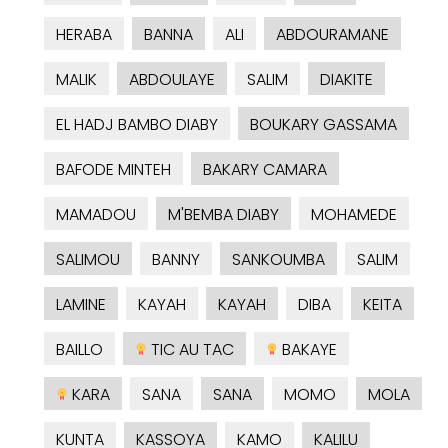
HERABA
BANNA
ALI
ABDOURAMANE
MALIK
ABDOULAYE
SALIM
DIAKITE
EL HADJ BAMBO DIABY
BOUKARY GASSAMA
BAFODE MINTEH
BAKARY CAMARA
MAMADOU
M'BEMBA DIABY
MOHAMEDE
SALIMOU
BANNY
SANKOUMBA
SALIM
LAMINE
KAYAH
KAYAH
DIBA
KEITA
BAILLO
TIC AU TAC
BAKAYE
KARA
SANA
SANA
MOMO
MOLA
KUNTA
KASSOYA
KAMO
KALILU