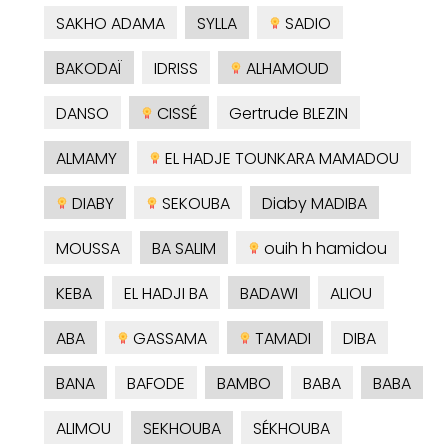
SAKHO ADAMA
SYLLA
SADIO
BAKODAÏ
IDRISS
ALHAMOUD
DANSO
CISSÉ
Gertrude BLEZIN
ALMAMY
EL HADJE TOUNKARA MAMADOU
DIABY
SEKOUBA
Diaby MADIBA
MOUSSA
BA SALIM
ouih h hamidou
KEBA
EL HADJI BA
BADAWI
ALIOU
ABA
GASSAMA
TAMADI
DIBA
BANA
BAFODE
BAMBO
BABA
BABA
ALIMOU
SEKHOUBA
SÉKHOUBA