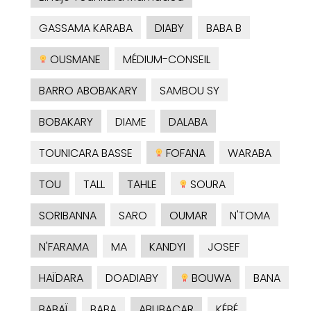
GASSAMA KARABA
DIABY
BABA B
OUSMANE
MÉDIUM-CONSEIL
BARRO ABOBAKARY
SAMBOU SY
BOBAKARY
DIAME
DALABA
TOUNICARA BASSE
FOFANA
WARABA
TOU
TALL
TAHLE
SOURA
SORIBANNA
SARO
OUMAR
N'TOMA
N'FARAMA
MA
KANDYI
JOSEF
HAÏDARA
DOADIABY
BOUWA
BANA
BABAÏ
BABA
ABUBACAR
KÉBÉ