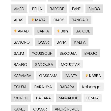
AMED
BELLA
BAFODE
FANÉ
SIMBO
ALIAS
MARA
DIABY
BANGALY
AMADI
BANFA
Ben
BAFODE
BANORO
OMAR
BANA
KALIFA
SALIM
YOUSSOUF
SEKOUBA
BADJO
BAMBO
SADOUBA
MOUCTAR
KARAMBA
GASSAMA
ANATY
KABBA
TOUBA
BARAHIYA
BADARA
Kobanga
MOROH
BADARA
MAMADOU
BEMBA
KAMEL
OUMAR
ANDRÉ REVOL