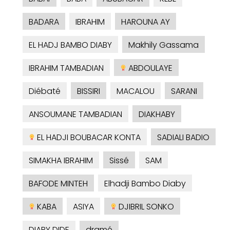
BADARA
IBRAHIM
HAROUNA AY
EL HADJ BAMBO DIABY
Makhily Gassama
IBRAHIM TAMBADIAN
ABDOULAYE
Diébaté
BISSIRI
MACALOU
SARANI
ANSOUMANE TAMBADIAN
DIAKHABY
EL HADJI BOUBACAR KONTA
SADIALI BADIO
SIMAKHA IBRAHIM
Sissé
SAM
BAFODE MINTEH
Elhadji Bambo Diaby
KABA
ASIYA
DJIBRIL SONKO
DIABY DIDE
dramé