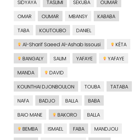
SIDYAYA
TASLIMI
SEKUBA
OUMAR
OMAR
OUMAR
MBANSY
KABABA
TABA
KOUTOUBO
DANIEL
Al-Sharif Saeed Al-Ashab Issousi
KÉTA
BANGALY
SALIM
YAFAYE
YAFAYE
MANDA
DAVID
KOUNTHAI DJONBOULON
TOUBA
TATABA
NAFA
BADJO
BALLA
BABA
BAIO MANE
BAKORO
BALLA
BEMBA
ISMAEL
FABA
MANDJOU