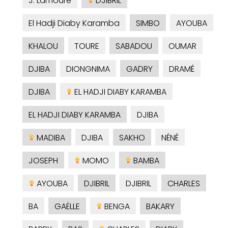
J. Lamoure
DJIBRIL
El Hadji Diaby Karamba
SIMBO
AYOUBA
KHALOU
TOURE
SABADOU
OUMAR
DJIBA
DIONGNIMA
GADRY
DRAMÉ
DJIBA
EL HADJI DIABY KARAMBA
EL HADJI DIABY KARAMBA
DJIBA
MADIBA
DJIBA
SAKHO
NÉNÉ
JOSEPH
MOMO
BAMBA
AYOUBA
DJIBRIL
DJIBRIL
CHARLES
BA
GAËLLE
BENGA
BAKARY