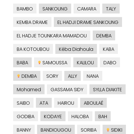
BAMBO
SANKOUNG
CAMARA
TALY
KEMBA DRAME
EL HADJI DRAME SANKOUNG
EL HADJE TOUNKARA MAMADOU
DEMBA
BA KOTOUBOU
Kéba Diahoula
KABA
BABA
SAMOUSSA
KALILOU
DABO
DEMBA
SORY
ALLY
NANA
Mohamed
GASSAMA SIDY
SYLLA DIAKITE
SAIBO
ATA
HAIROU
ABOULAÉ
GODIBA
KODAYE
HALOBA
BAH
BANNY
BANDIOUGOU
SORIBA
SIDIKI