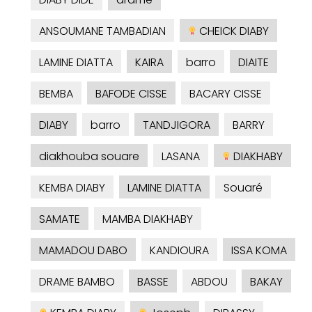
ANSOUMANE TAMBADIAN
CHEICK DIABY
LAMINE DIATTA
KAIRA
barro
DIAITE
BEMBA
BAFODE CISSE
BACARY CISSE
DIABY
barro
TANDJIGORA
BARRY
diakhouba souare
LASANA
DIAKHABY
KEMBA DIABY
LAMINE DIATTA
Souaré
SAMATE
MAMBA DIAKHABY
MAMADOU DABO
KANDIOURA
ISSA KOMA
DRAME BAMBO
BASSE
ABDOU
BAKAY