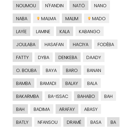
NOUMOU
N'FANDIN
NATÖ
NANO
NABA
MALMA
MALIM
MADO
LAYÏE
LAMINE
KALA
KABANGO
JOULABA
HASAFAN
HACIYA
FODÉBA
FATTY
DYBA
DENKEBA
DAADY
O. BOUBA
BAYA
BARO
BANAN
BAMBA
BAMADI
BALAY
BALA
BAKARMBA
BA-ISSAC
BAHABO
BAH
BAH
BADIMA
ARAFAY
ABASY
BATLY
NFANSOU
DRAMÉ
BASA
BA