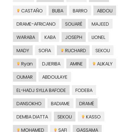
CASTAÑO
BUBA
BARRO
ABDOU
DRAME-AFRICANO
SOUARÉ
MAJEED
WARABA
KABA
JOSEPH
LIONEL
MADY
SOFIA
RUCHARD
SEKOU
Ryan
DJIERIBA
AMINE
ALIKALY
OUMAR
ABDOULAYE
EL-HADJ SYLLA BAFODE
FODEBA
DANSOKHO
BADIAME
DRAMÉ
DEMBA DIATTA
SEKOU
KASSO
MOHAMED
SAFI
GASSAMA