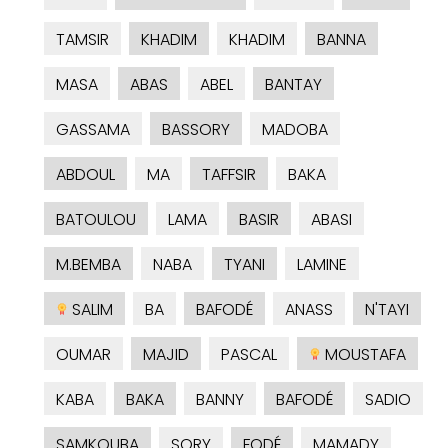
TAMSIR
KHADIM
KHADIM
BANNA
MASA
ABAS
ABEL
BANTAY
GASSAMA
BASSORY
MADOBA
ABDOUL
MA
TAFFSIR
BAKA
BATOULOU
LAMA
BASIR
ABASI
M.BEMBA
NABA
TYANI
LAMINE
SALIM
BA
BAFODÉ
ANASS
N'TAYI
OUMAR
MAJID
PASCAL
MOUSTAFA
KABA
BAKA
BANNY
BAFODÉ
SADIO
SAMKOUBA
SORY
FODÉ
MAMADY