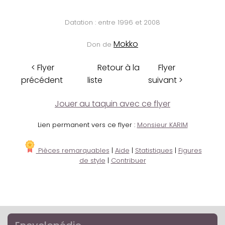
Datation : entre 1996 et 2008
Mokko
Don de
< Flyer
Retour à la
Flyer
précédent
liste
suivant >
Jouer au taquin avec ce flyer
Lien permanent vers ce flyer :
Monsieur KARIM
Pièces remarquables
|
Aide
|
Statistiques
|
Figures
de style
|
Contribuer