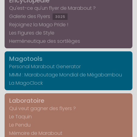
Encyclopédie
Qu'est-ce qu'un flyer de Marabout ?
Galerie des Flyers
3025
Rejoignez la Mago Pride !
Les Figures de Style
Herméneutique des sortilèges
Magotools
Personal Marabout Generator
MMM : Maraboutage Mondial de Mégabambou
La MagoClock
Laboratoire
Qui veut gagner des flyers ?
Le Taquin
Le Pendu
Mémoire de Marabout