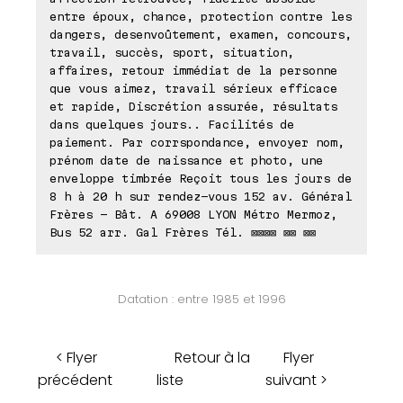
entre époux, chance, protection contre les
dangers, desenvoûtement, examen, concours,
travail, succès, sport, situation,
affaires, retour immédiat de la personne
que vous aimez, travail sérieux efficace
et rapide, Discrétion assurée, résultats
dans quelques jours.. Facilités de
paiement. Par corrspondance, envoyer nom,
prénom date de naissance et photo, une
enveloppe timbrée Reçoit tous les jours de
8 h à 20 h sur rendez-vous 152 av. Général
Frères - Bât. A 69008 LYON Métro Mermoz,
Bus 52 arr. Gal Frères Tél. ⊠⊠⊠⊠ ⊠⊠ ⊠⊠
Datation : entre 1985 et 1996
< Flyer
Retour à la
Flyer
précédent
liste
suivant >