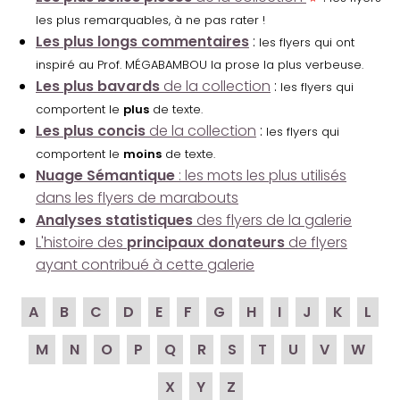
les plus remarquables, à ne pas rater !
Les plus longs commentaires
:
les flyers qui ont
inspiré au Prof. MÉGABAMBOU la prose la plus verbeuse.
Les plus bavards
de la collection
:
les flyers qui
comportent le
plus
de texte.
Les plus concis
de la collection
:
les flyers qui
comportent le
moins
de texte.
Nuage Sémantique
: les mots les plus utilisés
dans les flyers de marabouts
Analyses statistiques
des flyers de la galerie
L'histoire des
principaux donateurs
de flyers
ayant contribué à cette galerie
A
B
C
D
E
F
G
H
I
J
K
L
M
N
O
P
Q
R
S
T
U
V
W
X
Y
Z