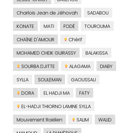
Charlois Jean de Jéhovah
SADABOU
KONATE
MATI
FODÉ
TOUROUMA
CHAÎNE D'AMOUR
Chérif
MOHAMED CHEIK GUIRASSY
BALAKISSA
SOURBA DJITTE
ALAGAMA
DIABY
SYLLA
SOULEMAN
GAOUSSAU
DORA
EL HADJI MA
FATY
EL-HADJI THIORNO LAMINE SYLLA
Mouvement Raëlien
SALIM
WALID