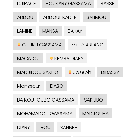
DJIRACE
BOUKARY GASSAMA
BASSE
ABDOU
ABDOUL KADER
SALIMOU
LAMINE
MANSA
BAKAY
CHEIKH GASSAMA
Minté ARFANC
MACALOU
KEMBA DIABY
MADJIDOU SAKHO
Joseph
DIBASSY
Monssour
DABO
BA KOUTOUBO GASSAMA
SAKILIBO
MOHAMADOU GASSAMA
MADJOUHA
DIABY
IBOU
SANNEH