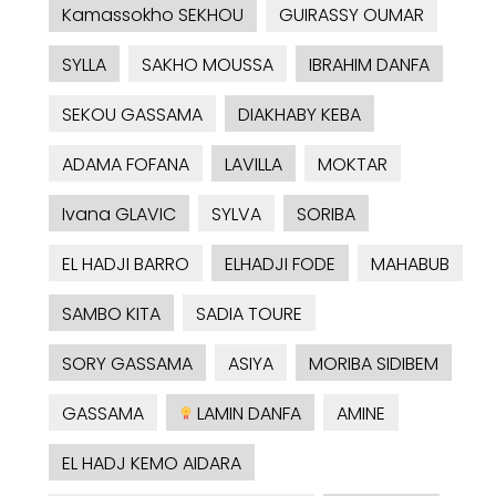
Kamassokho SEKHOU
GUIRASSY OUMAR
SYLLA
SAKHO MOUSSA
IBRAHIM DANFA
SEKOU GASSAMA
DIAKHABY KEBA
ADAMA FOFANA
LAVILLA
MOKTAR
Ivana GLAVIC
SYLVA
SORIBA
EL HADJI BARRO
ELHADJI FODE
MAHABUB
SAMBO KITA
SADIA TOURE
SORY GASSAMA
ASIYA
MORIBA SIDIBEM
GASSAMA
LAMIN DANFA
AMINE
EL HADJ KEMO AIDARA