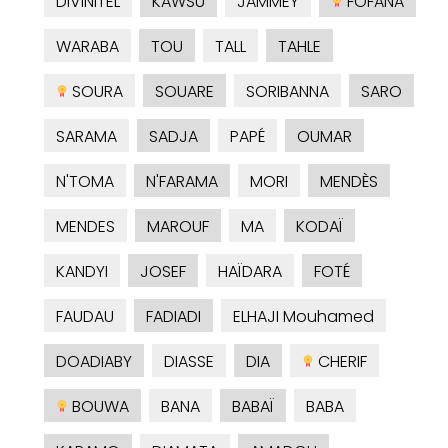
DIVINITEL
KAWSU
JAMMEY
FOFANA
WARABA
TOU
TALL
TAHLE
SOURA
SOUARE
SORIBANNA
SARO
SARAMA
SADJA
PAPÉ
OUMAR
N'TOMA
N'FARAMA
MORI
MENDÈS
MENDES
MAROUF
MA
KODAÏ
KANDYI
JOSEF
HAÏDARA
FOTÉ
FAUDAU
FADIADI
ELHAJI Mouhamed
DOADIABY
DIASSE
DIA
CHERIF
BOUWA
BANA
BABAÏ
BABA