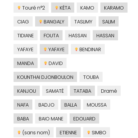
Touré n°2
KÉTA
KAMO
KARAMO
CIAG
BANGALY
TASLIMY
SALIM
TIDIANE
FOUTA
HASSAN
HASSAN
YAFAYE
YAFAYE
BENDINAR
MANDA
DAVID
KOUNTHAI DJONBOULON
TOUBA
KANJOU
SAMATÉ
TATABA
Dramé
NAFA
BADJO
BALLA
MOUSSA
BABA
BAIO MANE
EDOUARD
(sans nom)
ETIENNE
SIMBO