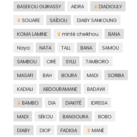
BASEKOU GUIRASSY
AIDRA
DIADIOULY
SOUARE
SAÎDOU
DIABY SANKOUNG
KOMA LAMINE
minté cheikhou
BANA
Naya
NATA
TALL
BANA
SAMOU
SAMBOU
CIRÉ
SYLLI
TAMBORO
MASAFI
BAH
BOURA
MADI
SORIBA
KADIALI
ABDOURAMANE
BADAWI
BAMBO
DIA
DIAKITÉ
IDRISSA
MADI
SÉKOU
BANGOURA
BOBO
DIABY
DIOP
FADIGA
MANÉ