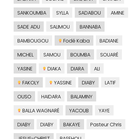
SANKOUMBA
SYLLA
SADABOU
AMINE
SADE ADU
SALIMOU
BANNABA
BAMBOUGOU
Fodé Kaba
BADIANE
MICHEL
SAMOU
BOUMBA
SOUARÉ
YASINE
DIAKA
DIARA
ALI
FAKOLY
YASSINE
DIABY
LATIF
OUSO
HAIDARA
BALAMINY
BALLA WAGNARÉ
YACOUB
YAYE
DIABY
DIABY
BAKAYE
Pasteur Chris
JESUS-CHRIST
BASEHOU