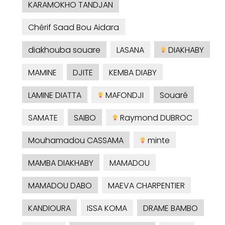
KARAMOKHO TANDJAN
Chérif Saad Bou Aidara
diakhouba souare
LASANA
DIAKHABY
MAMINE
DJITE
KEMBA DIABY
LAMINE DIATTA
MAFONDJI
Souaré
SAMATE
SAIBO
Raymond DUBROC
Mouhamadou CASSAMA
minte
MAMBA DIAKHABY
MAMADOU
MAMADOU DABO
MAEVA CHARPENTIER
KANDIOURA
ISSA KOMA
DRAME BAMBO