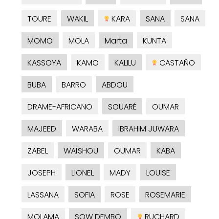
TOURE
WAKIL
KARA
SANA
SANA
MOMO
MOLA
Marta
KUNTA
KASSOYA
KAMO
KALILU
CASTAÑO
BUBA
BARRO
ABDOU
DRAME-AFRICANO
SOUARÉ
OUMAR
MAJEED
WARABA
IBRAHIM JUWARA
ZABEL
WAÏSHOU
OUMAR
KABA
JOSEPH
LIONEL
MADY
LOUISE
LASSANA
SOFIA
ROSE
ROSEMARIE
MOLAMA
SOW DEMBO
RUCHARD