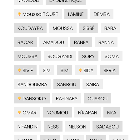
MAMOUD
LA DIANÉTIQUE
Moussa TOURE
LAMINE
DEMBA
KOUDAYBA
MOUSSA
SISSÉ
BABA
BACAR
AMADOU
BANFA
BANNA
MOUSSA
SOUGANDI
SORY
SOMA
SIVIF
SIM
SIM
SIDY
SERIA
SANDOUMBA
SANBOU
SAIBA
DANSOKO
PA-DIABY
OUSSOU
OMAR
NOUMOU
N'KARAN
NKA
N'FANDIN
NESS
NELSON
SADABOU