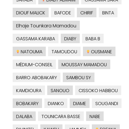
DIOUF MALICK
BAFODE
CHIRIF
BINTA
Elhaje Tounkara Mamadou
GASSAMA KARABA
DIABY
BABA B
NATOUMA
TAMOUDOU
OUSMANE
MÉDIUM-CONSEIL
MOUSSAY MAMADOU
BARRO ABOBAKARY
SAMBOU SY
KAMDIOURA
SANOUO
CISSOKO HABIBOU
BOBAKARY
DIANKO
DIAME
SOUGANDI
DALABA
TOUNICARA BASSE
NABE