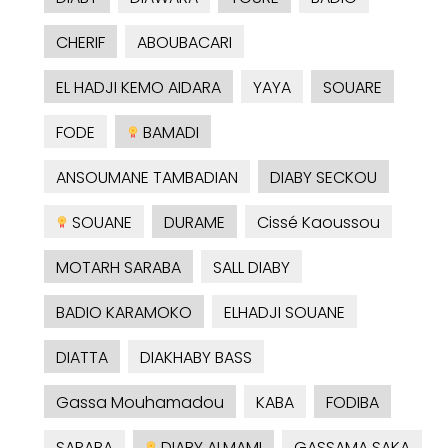
CHERIF
ABOUBACARI
EL HADJI KEMO AIDARA
YAYA
SOUARE
FODE
BAMADI
ANSOUMANE TAMBADIAN
DIABY SECKOU
SOUANE
DURAME
Cissé Kaoussou
MOTARH SARABA
SALL DIABY
BADIO KARAMOKO
ELHADJI SOUANE
DIATTA
DIAKHABY BASS
Gassa Mouhamadou
KABA
FODIBA
SARABA
DIABY ALMAMI
GASSAMA SAKA