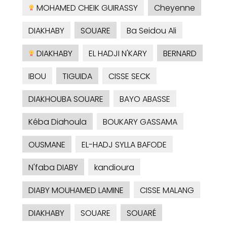
MOHAMED CHEIK GUIRASSY
Cheyenne
DIAKHABY
SOUARE
Ba Seidou Ali
DIAKHABY
EL HADJI N'KARY
BERNARD
IBOU
TIGUIDA
CISSE SECK
DIAKHOUBA SOUARE
BAYO ABASSE
Kéba Diahoula
BOUKARY GASSAMA
OUSMANE
EL-HADJ SYLLA BAFODE
N'faba DIABY
kandioura
DIABY MOUHAMED LAMINE
CISSE MALANG
DIAKHABY
SOUARE
SOUARÉ