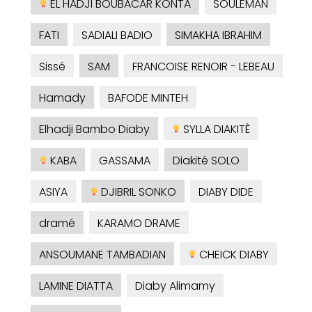
EL HADJI BOUBACAR KONTA
SOULEMAN
FATI
SADIALI BADIO
SIMAKHA IBRAHIM
Sissé
SAM
FRANCOISE RENOIR - LEBEAU
Hamady
BAFODE MINTEH
Elhadji Bambo Diaby
SYLLA DIAKITÈ
KABA
GASSAMA
Diakité SOLO
ASIYA
DJIBRIL SONKO
DIABY DIDE
dramé
KARAMO DRAME
ANSOUMANE TAMBADIAN
CHEICK DIABY
LAMINE DIATTA
Diaby Alimamy