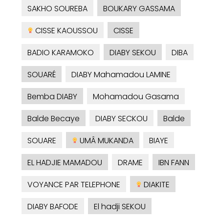
SAKHO SOUREBA
BOUKARY GASSAMA
CISSE KAOUSSOU
CISSE
BADIO KARAMOKO
DIABY SEKOU
DIBA
SOUARÉ
DIABY Mahamadou LAMINE
Bemba DIABY
Mohamadou Gasama
Balde Becaye
DIABY SECKOU
Balde
SOUARE
UMÂ MUKANDA
BIAYE
EL HADJIE MAMADOU
DRAME
IBN FANN
VOYANCE PAR TELEPHONE
DIAKITE
DIABY BAFODE
El hadji SEKOU