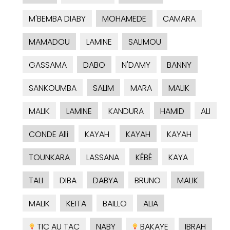
M'BEMBA DIABY
MOHAMEDE
CAMARA
MAMADOU
LAMINE
SALIMOU
GASSAMA
DABO
N'DAMY
BANNY
SANKOUMBA
SALIM
MARA
MALIK
MALIK
LAMINE
KANDURA
HAMID
ALI
CONDE Alli
KAYAH
KAYAH
KAYAH
TOUNKARA
LASSANA
KÉBÉ
KAYA
TALI
DIBA
DABYA
BRUNO
MALIK
MALIK
KEITA
BAILLO
ALIA
TIC AU TAC
NABY
BAKAYE
IBRAH