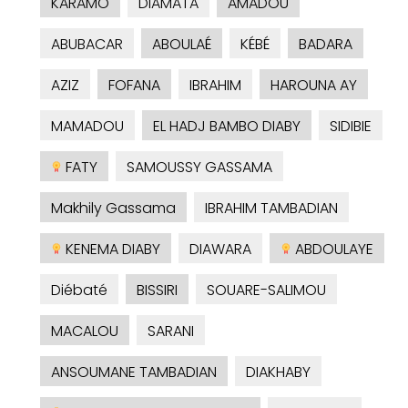
KARAMO
DIAMATA
AMADOU
ABUBACAR
ABOULAÉ
KÉBÉ
BADARA
AZIZ
FOFANA
IBRAHIM
HAROUNA AY
MAMADOU
EL HADJ BAMBO DIABY
SIDIBIE
FATY
SAMOUSSY GASSAMA
Makhily Gassama
IBRAHIM TAMBADIAN
KENEMA DIABY
DIAWARA
ABDOULAYE
Diébaté
BISSIRI
SOUARE-SALIMOU
MACALOU
SARANI
ANSOUMANE TAMBADIAN
DIAKHABY