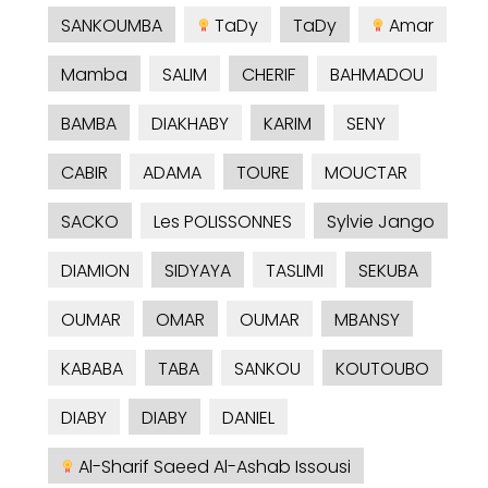
SANKOUMBA
TaDy
TaDy
Amar
Mamba
SALIM
CHERIF
BAHMADOU
BAMBA
DIAKHABY
KARIM
SENY
CABIR
ADAMA
TOURE
MOUCTAR
SACKO
Les POLISSONNES
Sylvie Jango
DIAMION
SIDYAYA
TASLIMI
SEKUBA
OUMAR
OMAR
OUMAR
MBANSY
KABABA
TABA
SANKOU
KOUTOUBO
DIABY
DIABY
DANIEL
Al-Sharif Saeed Al-Ashab Issousi