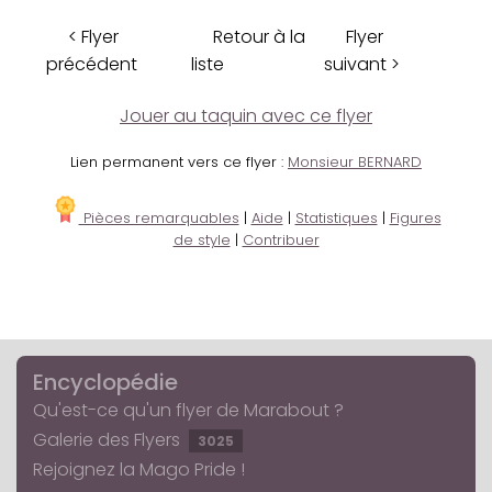
< Flyer
Retour à la
Flyer
précédent
liste
suivant >
Jouer au taquin avec ce flyer
Lien permanent vers ce flyer :
Monsieur BERNARD
Pièces remarquables
|
Aide
|
Statistiques
|
Figures
de style
|
Contribuer
Encyclopédie
Qu'est-ce qu'un flyer de Marabout ?
Galerie des Flyers
3025
Rejoignez la Mago Pride !