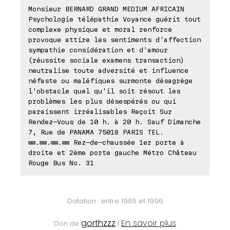
Monsieur BERNARD GRAND MEDIUM AFRICAIN
Psychologie télépathie Voyance guérit tout
complexe physique et moral renforce
provoque attire les sentiments d'affection
sympathie considération et d'amour
(réussite sociale examens transaction)
neutralise toute adversité et influence
néfaste ou maléfiques surmonte désagrège
l'obstacle quel qu'il soit résout les
problèmes les plus désespérés ou qui
paraissent irréalisables Reçoit Sur
Rendez-Vous de 10 h. à 20 h. Sauf Dimanche
7, Rue de PANAMA 75018 PARIS TEL.
⊠⊠.⊠⊠.⊠⊠.⊠⊠ Rez-de-chaussée 1er porte à
droite et 2ème porte gauche Métro Château
Rouge Bus No. 31
Datation : entre 1985 et 1996
gorthzzz
En savoir plus
Don de
|