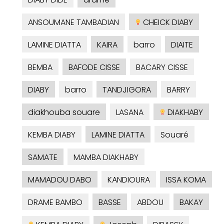
ANSOUMANE TAMBADIAN
CHEICK DIABY
LAMINE DIATTA
KAIRA
barro
DIAITE
BEMBA
BAFODE CISSE
BACARY CISSE
DIABY
barro
TANDJIGORA
BARRY
diakhouba souare
LASANA
DIAKHABY
KEMBA DIABY
LAMINE DIATTA
Souaré
SAMATE
MAMBA DIAKHABY
MAMADOU DABO
KANDIOURA
ISSA KOMA
DRAME BAMBO
BASSE
ABDOU
BAKAY