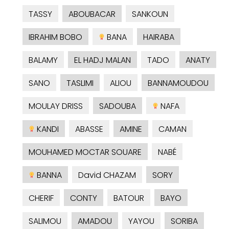
TASSY
ABOUBACAR
SANKOUN
IBRAHIM BOBO
BANA
HAIRABA
BALAMY
EL HADJ MALAN
TADO
ANATY
SANO
TASLIMI
ALIOU
BANNAMOUDOU
MOULAY DRISS
SADOUBA
NAFA
KANDI
ABASSE
AMINE
CAMAN
MOUHAMED MOCTAR SOUARE
NABÉ
BANNA
David CHAZAM
SORY
CHERIF
CONTY
BATOUR
BAYO
SALIMOU
AMADOU
YAYOU
SORIBA