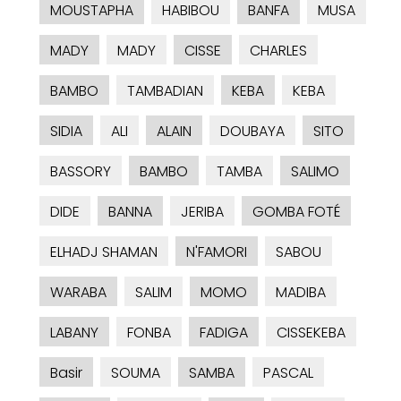
MOUSTAPHA
HABIBOU
BANFA
MUSA
MADY
MADY
CISSE
CHARLES
BAMBO
TAMBADIAN
KEBA
KEBA
SIDIA
ALI
ALAIN
DOUBAYA
SITO
BASSORY
BAMBO
TAMBA
SALIMO
DIDE
BANNA
JERIBA
GOMBA FOTÉ
ELHADJ SHAMAN
N'FAMORI
SABOU
WARABA
SALIM
MOMO
MADIBA
LABANY
FONBA
FADIGA
CISSEKEBA
Basir
SOUMA
SAMBA
PASCAL