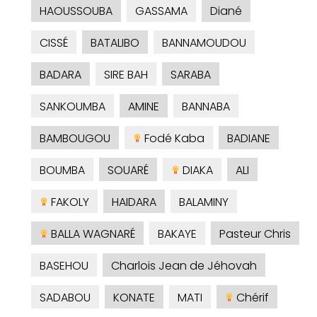
HAOUSSOUBA
GASSAMA
Diané
CISSÉ
BATALIBO
BANNAMOUDOU
BADARA
SIRE BAH
SARABA
SANKOUMBA
AMINE
BANNABA
BAMBOUGOU
Fodé Kaba
BADIANE
BOUMBA
SOUARÉ
DIAKA
ALI
FAKOLY
HAIDARA
BALAMINY
BALLA WAGNARÉ
BAKAYE
Pasteur Chris
BASEHOU
Charlois Jean de Jéhovah
SADABOU
KONATE
MATI
Chérif