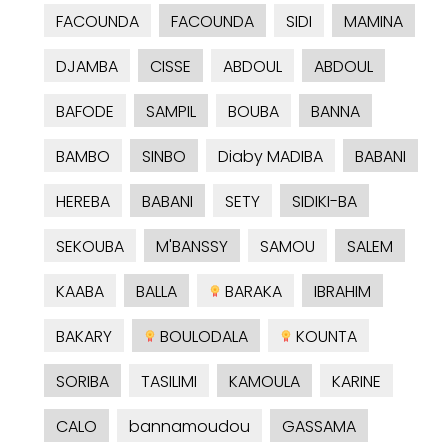
FACOUNDA
FACOUNDA
SIDI
MAMINA
DJAMBA
CISSE
ABDOUL
ABDOUL
BAFODE
SAMPIL
BOUBA
BANNA
BAMBO
SINBO
Diaby MADIBA
BABANI
HEREBA
BABANI
SETY
SIDIKI-BA
SEKOUBA
M'BANSSY
SAMOU
SALEM
KAABA
BALLA
BARAKA
IBRAHIM
BAKARY
BOULODALA
KOUNTA
SORIBA
TASILIMI
KAMOULA
KARINE
CALO
bannamoudou
GASSAMA