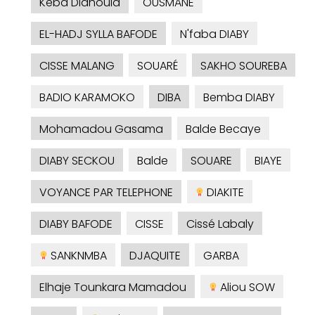
Kéba Diahoula
OUSMANE
EL-HADJ SYLLA BAFODE
N'faba DIABY
CISSE MALANG
SOUARÉ
SAKHO SOUREBA
BADIO KARAMOKO
DIBA
Bemba DIABY
Mohamadou Gasama
Balde Becaye
DIABY SECKOU
Balde
SOUARE
BIAYE
VOYANCE PAR TELEPHONE
DIAKITE
DIABY BAFODE
CISSE
Cissé Labaly
SANKNMBA
DJAQUITE
GARBA
Elhaje Tounkara Mamadou
Aliou SOW