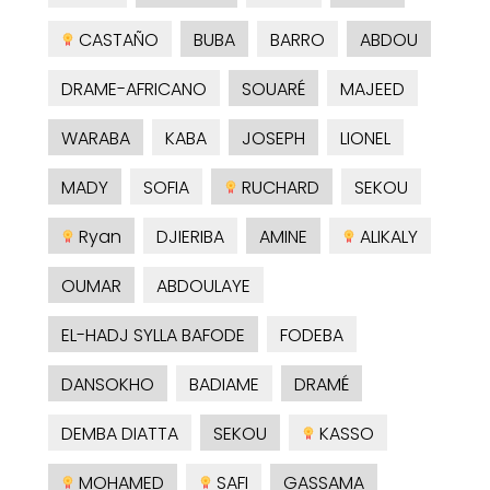
CASTAÑO
BUBA
BARRO
ABDOU
DRAME-AFRICANO
SOUARÉ
MAJEED
WARABA
KABA
JOSEPH
LIONEL
MADY
SOFIA
RUCHARD
SEKOU
Ryan
DJIERIBA
AMINE
ALIKALY
OUMAR
ABDOULAYE
EL-HADJ SYLLA BAFODE
FODEBA
DANSOKHO
BADIAME
DRAMÉ
DEMBA DIATTA
SEKOU
KASSO
MOHAMED
SAFI
GASSAMA