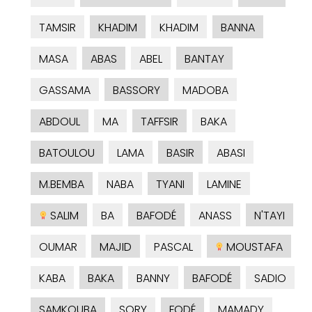
TAMSIR
KHADIM
KHADIM
BANNA
MASA
ABAS
ABEL
BANTAY
GASSAMA
BASSORY
MADOBA
ABDOUL
MA
TAFFSIR
BAKA
BATOULOU
LAMA
BASIR
ABASI
M.BEMBA
NABA
TYANI
LAMINE
SALIM
BA
BAFODÉ
ANASS
N'TAYI
OUMAR
MAJID
PASCAL
MOUSTAFA
KABA
BAKA
BANNY
BAFODÉ
SADIO
SAMKOUBA
SORY
FODÉ
MAMADY