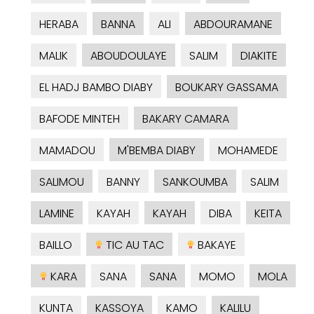
HERABA
BANNA
ALI
ABDOURAMANE
MALIK
ABOUDOULAYE
SALIM
DIAKITE
EL HADJ BAMBO DIABY
BOUKARY GASSAMA
BAFODE MINTEH
BAKARY CAMARA
MAMADOU
M'BEMBA DIABY
MOHAMEDE
SALIMOU
BANNY
SANKOUMBA
SALIM
LAMINE
KAYAH
KAYAH
DIBA
KEITA
BAILLO
TIC AU TAC
BAKAYE
KARA
SANA
SANA
MOMO
MOLA
KUNTA
KASSOYA
KAMO
KALILU