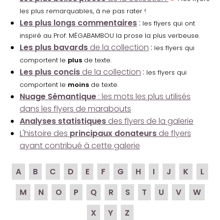
les plus remarquables, à ne pas rater !
Les plus longs commentaires
:
les flyers qui ont
inspiré au Prof. MÉGABAMBOU la prose la plus verbeuse.
Les plus bavards
de la collection
:
les flyers qui
comportent le
plus
de texte.
Les plus concis
de la collection
:
les flyers qui
comportent le
moins
de texte.
Nuage Sémantique
: les mots les plus utilisés
dans les flyers de marabouts
Analyses statistiques
des flyers de la galerie
L'histoire des
principaux donateurs
de flyers
ayant contribué à cette galerie
A
B
C
D
E
F
G
H
I
J
K
L
M
N
O
P
Q
R
S
T
U
V
W
X
Y
Z