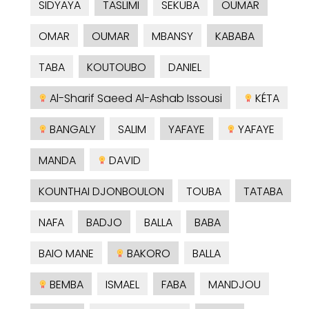
SIDYAYA
TASLIMI
SEKUBA
OUMAR
OMAR
OUMAR
MBANSY
KABABA
TABA
KOUTOUBO
DANIEL
Al-Sharif Saeed Al-Ashab Issousi
KÉTA
BANGALY
SALIM
YAFAYE
YAFAYE
MANDA
DAVID
KOUNTHAI DJONBOULON
TOUBA
TATABA
NAFA
BADJO
BALLA
BABA
BAIO MANE
BAKORO
BALLA
BEMBA
ISMAEL
FABA
MANDJOU