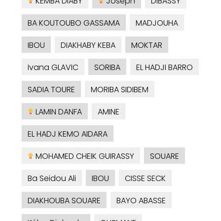
KEMBA DIABY
Joseph
DIBASSY
BA KOUTOUBO GASSAMA
MADJOUHA
IBOU
DIAKHABY KEBA
MOKTAR
Ivana GLAVIC
SORIBA
EL HADJI BARRO
SADIA TOURE
MORIBA SIDIBEM
LAMIN DANFA
AMINE
EL HADJ KEMO AIDARA
MOHAMED CHEIK GUIRASSY
SOUARE
Ba Seidou Ali
IBOU
CISSE SECK
DIAKHOUBA SOUARE
BAYO ABASSE