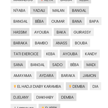
N'FABA
YADALI
MALAN
BANGAL
BANGAL
BÉBA
OUMAR
BANA
BAPA
HASSIM
AYOUBA
BAKA
GUIRASSY
BARAKA
BAMBO
ANASS
BOUBA
TATI EXERCICE
KEBA
AYOUBA
KANDY
SANA
BANGAL
SADO
BÉBA
MADI
AMAYAMA
AYDARA
BARAKA
JAMON
EL HADJI DIABY KARAMBA
DEMBA
DIA
DJELANY
DIAKHABY
DEMBA