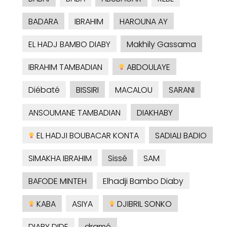
BADARA
IBRAHIM
HAROUNA AY
EL HADJ BAMBO DIABY
Makhily Gassama
IBRAHIM TAMBADIAN
ABDOULAYE
Diébaté
BISSIRI
MACALOU
SARANI
ANSOUMANE TAMBADIAN
DIAKHABY
EL HADJI BOUBACAR KONTA
SADIALI BADIO
SIMAKHA IBRAHIM
Sissé
SAM
BAFODE MINTEH
Elhadji Bambo Diaby
KABA
ASIYA
DJIBRIL SONKO
DIABY DIDE
dramé