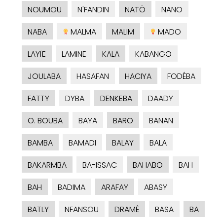
NOUMOU
N'FANDIN
NATÖ
NANO
NABA
MALMA
MALIM
MADO
LAYÏE
LAMINE
KALA
KABANGO
JOULABA
HASAFAN
HACIYA
FODÉBA
FATTY
DYBA
DENKEBA
DAADY
O. BOUBA
BAYA
BARO
BANAN
BAMBA
BAMADI
BALAY
BALA
BAKARMBA
BA-ISSAC
BAHABO
BAH
BAH
BADIMA
ARAFAY
ABASY
BATLY
NFANSOU
DRAMÉ
BASA
BA