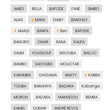
AMED
BELLA
BAFODE
FANÉ
SIMBO
ALIAS
MARA
DIABY
BANGALY
AMADI
BANFA
Ben
BAFODE
BANORO
OMAR
BANA
KALIFA
SALIM
YOUSSOUF
SEKOUBA
BADJO
BAMBO
SADOUBA
MOUCTAR
KARAMBA
GASSAMA
ANATY
KABBA
TOUBA
BARAHIYA
BADARA
Kobanga
MOROH
BADARA
MAMADOU
BEMBA
KAMEL
OUMAR
ANDRÉ REVOL