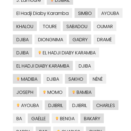
J. Lamoure
DJIBRIL
El Hadji Diaby Karamba
SIMBO
AYOUBA
KHALOU
TOURE
SABADOU
OUMAR
DJIBA
DIONGNIMA
GADRY
DRAMÉ
DJIBA
EL HADJI DIABY KARAMBA
EL HADJI DIABY KARAMBA
DJIBA
MADIBA
DJIBA
SAKHO
NÉNÉ
JOSEPH
MOMO
BAMBA
AYOUBA
DJIBRIL
DJIBRIL
CHARLES
BA
GAËLLE
BENGA
BAKARY