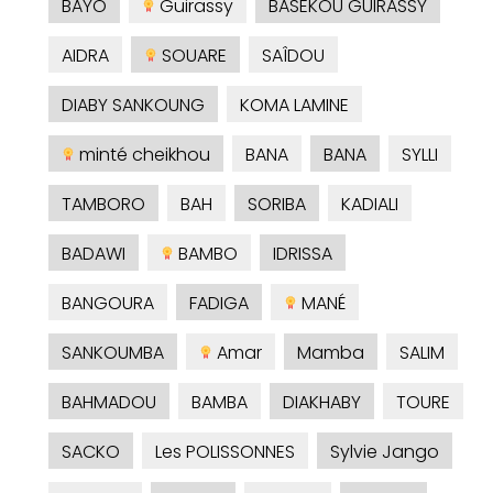
BAYO
Guirassy
BASEKOU GUIRASSY
AIDRA
SOUARE
SAÎDOU
DIABY SANKOUNG
KOMA LAMINE
minté cheikhou
BANA
BANA
SYLLI
TAMBORO
BAH
SORIBA
KADIALI
BADAWI
BAMBO
IDRISSA
BANGOURA
FADIGA
MANÉ
SANKOUMBA
Amar
Mamba
SALIM
BAHMADOU
BAMBA
DIAKHABY
TOURE
SACKO
Les POLISSONNES
Sylvie Jango