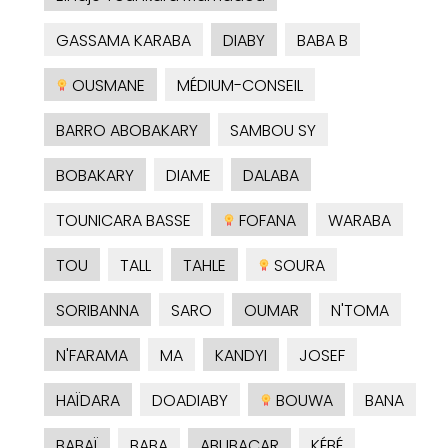
GASSAMA KARABA
DIABY
BABA B
OUSMANE
MÉDIUM-CONSEIL
BARRO ABOBAKARY
SAMBOU SY
BOBAKARY
DIAME
DALABA
TOUNICARA BASSE
FOFANA
WARABA
TOU
TALL
TAHLE
SOURA
SORIBANNA
SARO
OUMAR
N'TOMA
N'FARAMA
MA
KANDYI
JOSEF
HAÏDARA
DOADIABY
BOUWA
BANA
BABAÏ
BABA
ABUBACAR
KÉBÉ