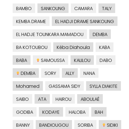
BAMBO
SANKOUNG
CAMARA
TALY
KEMBA DRAME
EL HADJI DRAME SANKOUNG
EL HADJE TOUNKARA MAMADOU
DEMBA
BA KOTOUBOU
Kéba Diahoula
KABA
BABA
SAMOUSSA
KALILOU
DABO
DEMBA
SORY
ALLY
NANA
Mohamed
GASSAMA SIDY
SYLLA DIAKITE
SAIBO
ATA
HAIROU
ABOULAÉ
GODIBA
KODAYE
HALOBA
BAH
BANNY
BANDIOUGOU
SORIBA
SIDIKI