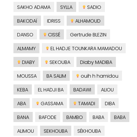
SAKHO ADAMA
SYLLA
SADIO
BAKODAÏ
IDRISS
ALHAMOUD
DANSO
CISSÉ
Gertrude BLEZIN
ALMAMY
EL HADJE TOUNKARA MAMADOU
DIABY
SEKOUBA
Diaby MADIBA
MOUSSA
BA SALIM
ouih h hamidou
KEBA
EL HADJI BA
BADAWI
ALIOU
ABA
GASSAMA
TAMADI
DIBA
BANA
BAFODE
BAMBO
BABA
BABA
ALIMOU
SEKHOUBA
SÉKHOUBA