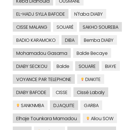
Kéba Diahoula
OUSMANE
EL-HADJ SYLLA BAFODE
N'faba DIABY
CISSE MALANG
SOUARÉ
SAKHO SOUREBA
BADIO KARAMOKO
DIBA
Bemba DIABY
Mohamadou Gasama
Balde Becaye
DIABY SECKOU
Balde
SOUARE
BIAYE
VOYANCE PAR TELEPHONE
DIAKITE
DIABY BAFODE
CISSE
Cissé Labaly
SANKNMBA
DJAQUITE
GARBA
Elhaje Tounkara Mamadou
Aliou SOW