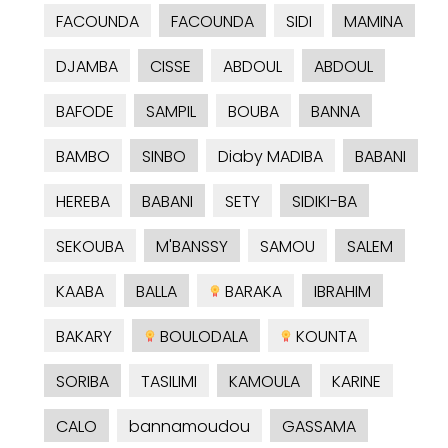
FACOUNDA
FACOUNDA
SIDI
MAMINA
DJAMBA
CISSE
ABDOUL
ABDOUL
BAFODE
SAMPIL
BOUBA
BANNA
BAMBO
SINBO
Diaby MADIBA
BABANI
HEREBA
BABANI
SETY
SIDIKI-BA
SEKOUBA
M'BANSSY
SAMOU
SALEM
KAABA
BALLA
BARAKA
IBRAHIM
BAKARY
BOULODALA
KOUNTA
SORIBA
TASILIMI
KAMOULA
KARINE
CALO
bannamoudou
GASSAMA