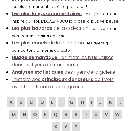
les plus remarquables, à ne pas rater !
Les plus longs commentaires
:
les flyers qui ont
inspiré au Prof. MÉGABAMBOU la prose la plus verbeuse.
Les plus bavards
de la collection
:
les flyers qui
comportent le
plus
de texte.
Les plus concis
de la collection
:
les flyers qui
comportent le
moins
de texte.
Nuage Sémantique
: les mots les plus utilisés
dans les flyers de marabouts
Analyses statistiques
des flyers de la galerie
L'histoire des
principaux donateurs
de flyers
ayant contribué à cette galerie
A
B
C
D
E
F
G
H
I
J
K
L
M
N
O
P
Q
R
S
T
U
V
W
X
Y
Z