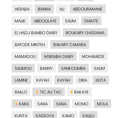
HERABA
BANNA
ALI
ABDOURAMANE
MALIK
ABDOULAYE
SALIM
DIAKITE
EL HADJ BAMBO DIABY
BOUKARY GASSAMA
BAFODE MINTEH
BAKARY CAMARA
MAMADOU
M'BEMBA DIABY
MOHAMEDE
SALIMOU
BANNY
SANKOUMBA
SALIM
LAMINE
KAYAH
KAYAH
DIBA
KEITA
BAILLO
TIC AU TAC
BAKAYE
KARA
SANA
SANA
MOMO
MOLA
KUNTA
KASSOYA
KAMO
KALILU