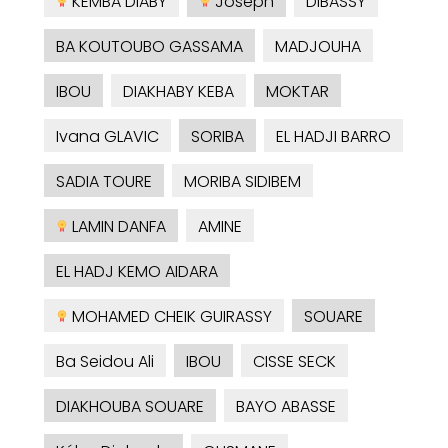
KEMBA DIABY
Joseph
DIBASSY
BA KOUTOUBO GASSAMA
MADJOUHA
IBOU
DIAKHABY KEBA
MOKTAR
Ivana GLAVIC
SORIBA
EL HADJI BARRO
SADIA TOURE
MORIBA SIDIBEM
LAMIN DANFA
AMINE
EL HADJ KEMO AIDARA
MOHAMED CHEIK GUIRASSY
SOUARE
Ba Seidou Ali
IBOU
CISSE SECK
DIAKHOUBA SOUARE
BAYO ABASSE