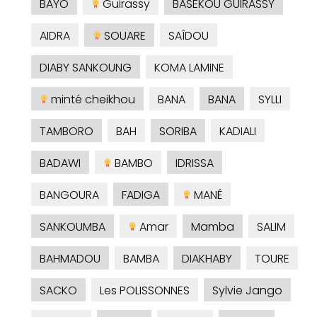
BAYO
Guirassy
BASEKOU GUIRASSY
AIDRA
SOUARE
SAÎDOU
DIABY SANKOUNG
KOMA LAMINE
minté cheikhou
BANA
BANA
SYLLI
TAMBORO
BAH
SORIBA
KADIALI
BADAWI
BAMBO
IDRISSA
BANGOURA
FADIGA
MANÉ
SANKOUMBA
Amar
Mamba
SALIM
BAHMADOU
BAMBA
DIAKHABY
TOURE
SACKO
Les POLISSONNES
Sylvie Jango