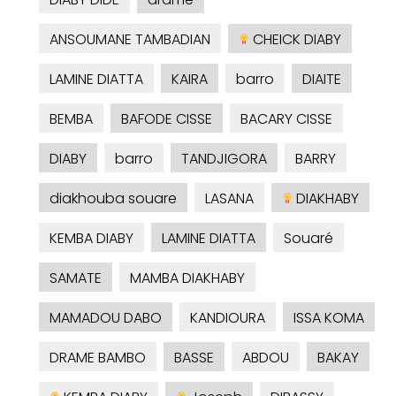
ANSOUMANE TAMBADIAN
CHEICK DIABY
LAMINE DIATTA
KAIRA
barro
DIAITE
BEMBA
BAFODE CISSE
BACARY CISSE
DIABY
barro
TANDJIGORA
BARRY
diakhouba souare
LASANA
DIAKHABY
KEMBA DIABY
LAMINE DIATTA
Souaré
SAMATE
MAMBA DIAKHABY
MAMADOU DABO
KANDIOURA
ISSA KOMA
DRAME BAMBO
BASSE
ABDOU
BAKAY