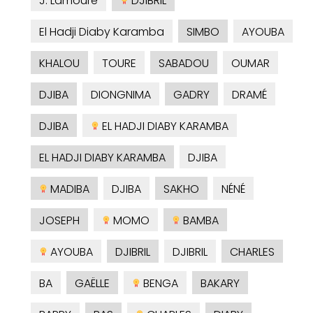
J. Lamoure
DJIBRIL
El Hadji Diaby Karamba
SIMBO
AYOUBA
KHALOU
TOURE
SABADOU
OUMAR
DJIBA
DIONGNIMA
GADRY
DRAMÉ
DJIBA
EL HADJI DIABY KARAMBA
EL HADJI DIABY KARAMBA
DJIBA
MADIBA
DJIBA
SAKHO
NÉNÉ
JOSEPH
MOMO
BAMBA
AYOUBA
DJIBRIL
DJIBRIL
CHARLES
BA
GAËLLE
BENGA
BAKARY