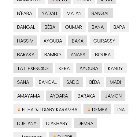
N'FABA
YADALI
MALAN
BANGAL
BANGAL
BÉBA
OUMAR
BANA
BAPA
HASSIM
AYOUBA
BAKA
GUIRASSY
BARAKA
BAMBO
ANASS
BOUBA
TATI EXERCICE
KEBA
AYOUBA
KANDY
SANA
BANGAL
SADO
BÉBA
MADI
AMAYAMA
AYDARA
BARAKA
JAMON
EL HADJI DIABY KARAMBA
DEMBA
DIA
DJELANY
DIAKHABY
DEMBA