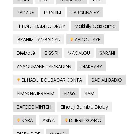
BADARA
IBRAHIM
HAROUNA AY
EL HADJ BAMBO DIABY
Makhily Gassama
IBRAHIM TAMBADIAN
ABDOULAYE
Diébaté
BISSIRI
MACALOU
SARANI
ANSOUMANE TAMBADIAN
DIAKHABY
EL HADJI BOUBACAR KONTA
SADIALI BADIO
SIMAKHA IBRAHIM
Sissé
SAM
BAFODE MINTEH
Elhadji Bambo Diaby
KABA
ASIYA
DJIBRIL SONKO
DIABY DIDE
dramé