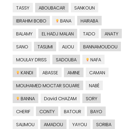
TASSY
ABOUBACAR
SANKOUN
IBRAHIM BOBO
BANA
HAIRABA
BALAMY
EL HADJ MALAN
TADO
ANATY
SANO
TASLIMI
ALIOU
BANNAMOUDOU
MOULAY DRISS
SADOUBA
NAFA
KANDI
ABASSE
AMINE
CAMAN
MOUHAMED MOCTAR SOUARE
NABÉ
BANNA
David CHAZAM
SORY
CHERIF
CONTY
BATOUR
BAYO
SALIMOU
AMADOU
YAYOU
SORIBA