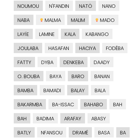
NOUMOU
N'FANDIN
NATÖ
NANO
NABA
MALMA
MALIM
MADO
LAYÏE
LAMINE
KALA
KABANGO
JOULABA
HASAFAN
HACIYA
FODÉBA
FATTY
DYBA
DENKEBA
DAADY
O. BOUBA
BAYA
BARO
BANAN
BAMBA
BAMADI
BALAY
BALA
BAKARMBA
BA-ISSAC
BAHABO
BAH
BAH
BADIMA
ARAFAY
ABASY
BATLY
NFANSOU
DRAMÉ
BASA
BA