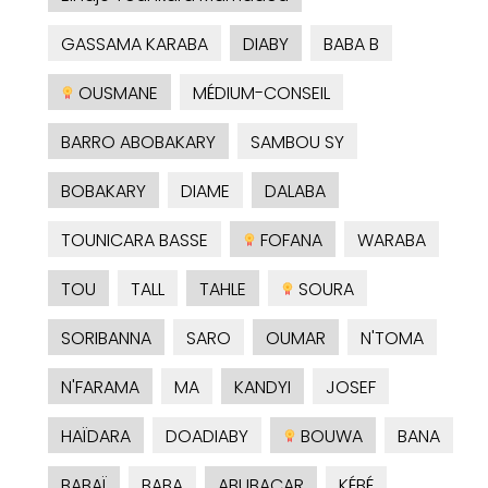
GASSAMA KARABA
DIABY
BABA B
OUSMANE
MÉDIUM-CONSEIL
BARRO ABOBAKARY
SAMBOU SY
BOBAKARY
DIAME
DALABA
TOUNICARA BASSE
FOFANA
WARABA
TOU
TALL
TAHLE
SOURA
SORIBANNA
SARO
OUMAR
N'TOMA
N'FARAMA
MA
KANDYI
JOSEF
HAÏDARA
DOADIABY
BOUWA
BANA
BABAÏ
BABA
ABUBACAR
KÉBÉ