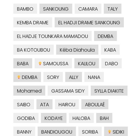
BAMBO
SANKOUNG
CAMARA
TALY
KEMBA DRAME
EL HADJI DRAME SANKOUNG
EL HADJE TOUNKARA MAMADOU
DEMBA
BA KOTOUBOU
Kéba Diahoula
KABA
BABA
SAMOUSSA
KALILOU
DABO
DEMBA
SORY
ALLY
NANA
Mohamed
GASSAMA SIDY
SYLLA DIAKITE
SAIBO
ATA
HAIROU
ABOULAÉ
GODIBA
KODAYE
HALOBA
BAH
BANNY
BANDIOUGOU
SORIBA
SIDIKI