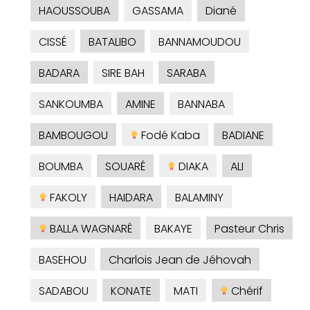
HAOUSSOUBA
GASSAMA
Diané
CISSÉ
BATALIBO
BANNAMOUDOU
BADARA
SIRE BAH
SARABA
SANKOUMBA
AMINE
BANNABA
BAMBOUGOU
Fodé Kaba
BADIANE
BOUMBA
SOUARÉ
DIAKA
ALI
FAKOLY
HAIDARA
BALAMINY
BALLA WAGNARÉ
BAKAYE
Pasteur Chris
BASEHOU
Charlois Jean de Jéhovah
SADABOU
KONATE
MATI
Chérif