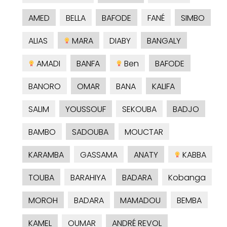
AMED
BELLA
BAFODE
FANÉ
SIMBO
ALIAS
MARA
DIABY
BANGALY
AMADI
BANFA
Ben
BAFODE
BANORO
OMAR
BANA
KALIFA
SALIM
YOUSSOUF
SEKOUBA
BADJO
BAMBO
SADOUBA
MOUCTAR
KARAMBA
GASSAMA
ANATY
KABBA
TOUBA
BARAHIYA
BADARA
Kobanga
MOROH
BADARA
MAMADOU
BEMBA
KAMEL
OUMAR
ANDRÉ REVOL