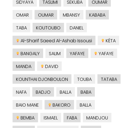
SIDYAYA
TASLIMI
SEKUBA
OUMAR
OMAR
OUMAR
MBANSY
KABABA
TABA
KOUTOUBO
DANIEL
Al-Sharif Saeed Al-Ashab Issousi
KÉTA
BANGALY
SALIM
YAFAYE
YAFAYE
MANDA
DAVID
KOUNTHAI DJONBOULON
TOUBA
TATABA
NAFA
BADJO
BALLA
BABA
BAIO MANE
BAKORO
BALLA
BEMBA
ISMAEL
FABA
MANDJOU