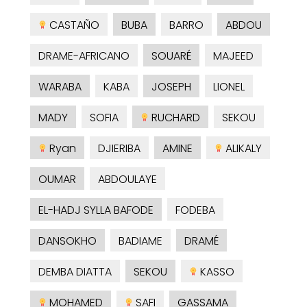
CASTAÑO
BUBA
BARRO
ABDOU
DRAME-AFRICANO
SOUARÉ
MAJEED
WARABA
KABA
JOSEPH
LIONEL
MADY
SOFIA
RUCHARD
SEKOU
Ryan
DJIERIBA
AMINE
ALIKALY
OUMAR
ABDOULAYE
EL-HADJ SYLLA BAFODE
FODEBA
DANSOKHO
BADIAME
DRAMÉ
DEMBA DIATTA
SEKOU
KASSO
MOHAMED
SAFI
GASSAMA