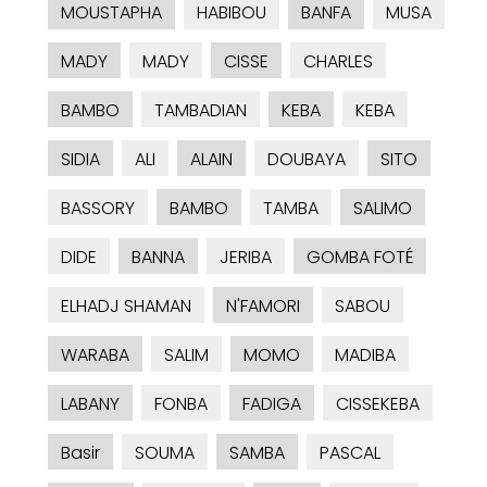
MOUSTAPHA
HABIBOU
BANFA
MUSA
MADY
MADY
CISSE
CHARLES
BAMBO
TAMBADIAN
KEBA
KEBA
SIDIA
ALI
ALAIN
DOUBAYA
SITO
BASSORY
BAMBO
TAMBA
SALIMO
DIDE
BANNA
JERIBA
GOMBA FOTÉ
ELHADJ SHAMAN
N'FAMORI
SABOU
WARABA
SALIM
MOMO
MADIBA
LABANY
FONBA
FADIGA
CISSEKEBA
Basir
SOUMA
SAMBA
PASCAL