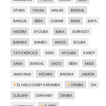
N'FABA
YADALI
MALAN
BANGAL
BANGAL
BÉBA
OUMAR
BANA
BAPA
HASSIM
AYOUBA
BAKA
GUIRASSY
BARAKA
BAMBO
ANASS
BOUBA
TATI EXERCICE
KEBA
AYOUBA
KANDY
SANA
BANGAL
SADO
BÉBA
MADI
AMAYAMA
AYDARA
BARAKA
JAMON
EL HADJI DIABY KARAMBA
DEMBA
DIA
DJELANY
DIAKHABY
DEMBA