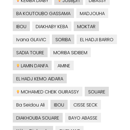
KEMBA DIABY
Joseph
DIBASSY
BA KOUTOUBO GASSAMA
MADJOUHA
IBOU
DIAKHABY KEBA
MOKTAR
Ivana GLAVIC
SORIBA
EL HADJI BARRO
SADIA TOURE
MORIBA SIDIBEM
LAMIN DANFA
AMINE
EL HADJ KEMO AIDARA
MOHAMED CHEIK GUIRASSY
SOUARE
Ba Seidou Ali
IBOU
CISSE SECK
DIAKHOUBA SOUARE
BAYO ABASSE