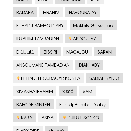
BADARA
IBRAHIM
HAROUNA AY
EL HADJ BAMBO DIABY
Makhily Gassama
IBRAHIM TAMBADIAN
ABDOULAYE
Diébaté
BISSIRI
MACALOU
SARANI
ANSOUMANE TAMBADIAN
DIAKHABY
EL HADJI BOUBACAR KONTA
SADIALI BADIO
SIMAKHA IBRAHIM
Sissé
SAM
BAFODE MINTEH
Elhadji Bambo Diaby
KABA
ASIYA
DJIBRIL SONKO
DIABY DIDE
dramé