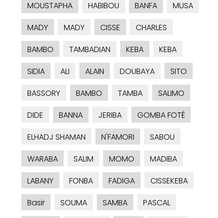
MOUSTAPHA
HABIBOU
BANFA
MUSA
MADY
MADY
CISSE
CHARLES
BAMBO
TAMBADIAN
KEBA
KEBA
SIDIA
ALI
ALAIN
DOUBAYA
SITO
BASSORY
BAMBO
TAMBA
SALIMO
DIDE
BANNA
JERIBA
GOMBA FOTÉ
ELHADJ SHAMAN
N'FAMORI
SABOU
WARABA
SALIM
MOMO
MADIBA
LABANY
FONBA
FADIGA
CISSEKEBA
Basir
SOUMA
SAMBA
PASCAL