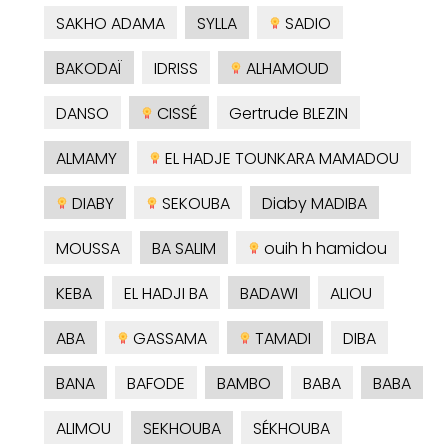
SAKHO ADAMA
SYLLA
SADIO
BAKODAÏ
IDRISS
ALHAMOUD
DANSO
CISSÉ
Gertrude BLEZIN
ALMAMY
EL HADJE TOUNKARA MAMADOU
DIABY
SEKOUBA
Diaby MADIBA
MOUSSA
BA SALIM
ouih h hamidou
KEBA
EL HADJI BA
BADAWI
ALIOU
ABA
GASSAMA
TAMADI
DIBA
BANA
BAFODE
BAMBO
BABA
BABA
ALIMOU
SEKHOUBA
SÉKHOUBA