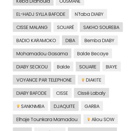
Kéba Diahoula
OUSMANE
EL-HADJ SYLLA BAFODE
N'faba DIABY
CISSE MALANG
SOUARÉ
SAKHO SOUREBA
BADIO KARAMOKO
DIBA
Bemba DIABY
Mohamadou Gasama
Balde Becaye
DIABY SECKOU
Balde
SOUARE
BIAYE
VOYANCE PAR TELEPHONE
DIAKITE
DIABY BAFODE
CISSE
Cissé Labaly
SANKNMBA
DJAQUITE
GARBA
Elhaje Tounkara Mamadou
Aliou SOW