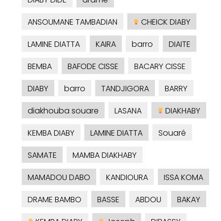
ANSOUMANE TAMBADIAN
CHEICK DIABY
LAMINE DIATTA
KAIRA
barro
DIAITE
BEMBA
BAFODE CISSE
BACARY CISSE
DIABY
barro
TANDJIGORA
BARRY
diakhouba souare
LASANA
DIAKHABY
KEMBA DIABY
LAMINE DIATTA
Souaré
SAMATE
MAMBA DIAKHABY
MAMADOU DABO
KANDIOURA
ISSA KOMA
DRAME BAMBO
BASSE
ABDOU
BAKAY