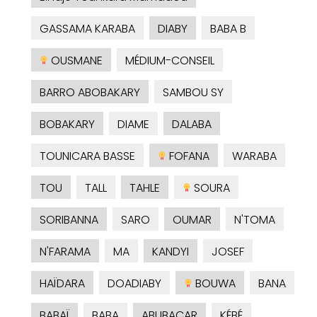
GASSAMA KARABA
DIABY
BABA B
OUSMANE
MÉDIUM-CONSEIL
BARRO ABOBAKARY
SAMBOU SY
BOBAKARY
DIAME
DALABA
TOUNICARA BASSE
FOFANA
WARABA
TOU
TALL
TAHLE
SOURA
SORIBANNA
SARO
OUMAR
N'TOMA
N'FARAMA
MA
KANDYI
JOSEF
HAÏDARA
DOADIABY
BOUWA
BANA
BABAÏ
BABA
ABUBACAR
KÉBÉ