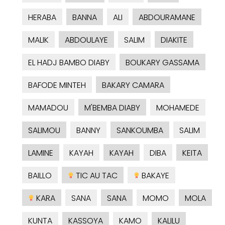
HERABA
BANNA
ALI
ABDOURAMANE
MALIK
ABDOULAYE
SALIM
DIAKITE
EL HADJ BAMBO DIABY
BOUKARY GASSAMA
BAFODE MINTEH
BAKARY CAMARA
MAMADOU
M'BEMBA DIABY
MOHAMEDE
SALIMOU
BANNY
SANKOUMBA
SALIM
LAMINE
KAYAH
KAYAH
DIBA
KEITA
BAILLO
TIC AU TAC
BAKAYE
KARA
SANA
SANA
MOMO
MOLA
KUNTA
KASSOYA
KAMO
KALILU