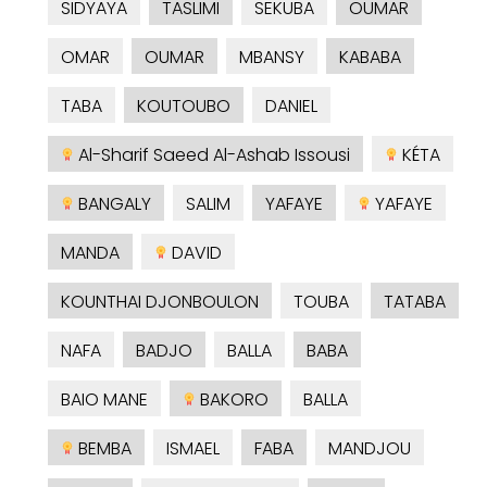
SIDYAYA
TASLIMI
SEKUBA
OUMAR
OMAR
OUMAR
MBANSY
KABABA
TABA
KOUTOUBO
DANIEL
Al-Sharif Saeed Al-Ashab Issousi
KÉTA
BANGALY
SALIM
YAFAYE
YAFAYE
MANDA
DAVID
KOUNTHAI DJONBOULON
TOUBA
TATABA
NAFA
BADJO
BALLA
BABA
BAIO MANE
BAKORO
BALLA
BEMBA
ISMAEL
FABA
MANDJOU