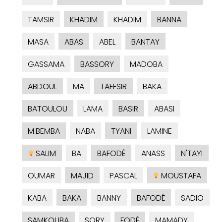
TAMSIR
KHADIM
KHADIM
BANNA
MASA
ABAS
ABEL
BANTAY
GASSAMA
BASSORY
MADOBA
ABDOUL
MA
TAFFSIR
BAKA
BATOULOU
LAMA
BASIR
ABASI
M.BEMBA
NABA
TYANI
LAMINE
SALIM
BA
BAFODÉ
ANASS
N'TAYI
OUMAR
MAJID
PASCAL
MOUSTAFA
KABA
BAKA
BANNY
BAFODÉ
SADIO
SAMKOUBA
SORY
FODÉ
MAMADY