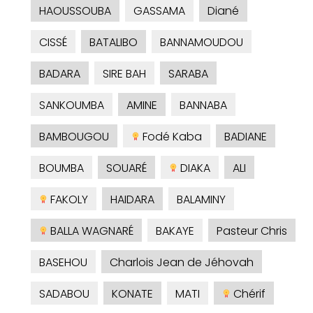
HAOUSSOUBA
GASSAMA
Diané
CISSÉ
BATALIBO
BANNAMOUDOU
BADARA
SIRE BAH
SARABA
SANKOUMBA
AMINE
BANNABA
BAMBOUGOU
Fodé Kaba
BADIANE
BOUMBA
SOUARÉ
DIAKA
ALI
FAKOLY
HAIDARA
BALAMINY
BALLA WAGNARÉ
BAKAYE
Pasteur Chris
BASEHOU
Charlois Jean de Jéhovah
SADABOU
KONATE
MATI
Chérif