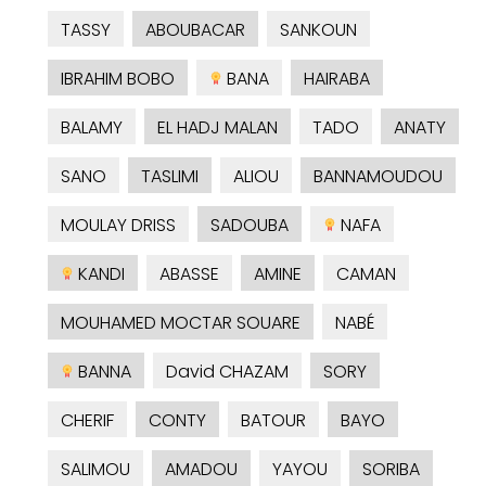
TASSY
ABOUBACAR
SANKOUN
IBRAHIM BOBO
BANA
HAIRABA
BALAMY
EL HADJ MALAN
TADO
ANATY
SANO
TASLIMI
ALIOU
BANNAMOUDOU
MOULAY DRISS
SADOUBA
NAFA
KANDI
ABASSE
AMINE
CAMAN
MOUHAMED MOCTAR SOUARE
NABÉ
BANNA
David CHAZAM
SORY
CHERIF
CONTY
BATOUR
BAYO
SALIMOU
AMADOU
YAYOU
SORIBA