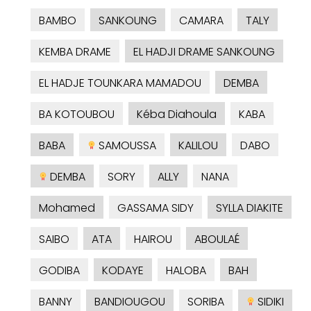
BAMBO
SANKOUNG
CAMARA
TALY
KEMBA DRAME
EL HADJI DRAME SANKOUNG
EL HADJE TOUNKARA MAMADOU
DEMBA
BA KOTOUBOU
Kéba Diahoula
KABA
BABA
SAMOUSSA
KALILOU
DABO
DEMBA
SORY
ALLY
NANA
Mohamed
GASSAMA SIDY
SYLLA DIAKITE
SAIBO
ATA
HAIROU
ABOULAÉ
GODIBA
KODAYE
HALOBA
BAH
BANNY
BANDIOUGOU
SORIBA
SIDIKI