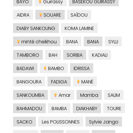
BAYO
Guirassy
BASEKOU GUIRASSY
AIDRA
SOUARE
SAÎDOU
DIABY SANKOUNG
KOMA LAMINE
minté cheikhou
BANA
BANA
SYLLI
TAMBORO
BAH
SORIBA
KADIALI
BADAWI
BAMBO
IDRISSA
BANGOURA
FADIGA
MANÉ
SANKOUMBA
Amar
Mamba
SALIM
BAHMADOU
BAMBA
DIAKHABY
TOURE
SACKO
Les POLISSONNES
Sylvie Jango