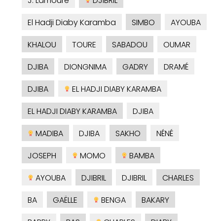
J. Lamoure
DJIBRIL
El Hadji Diaby Karamba
SIMBO
AYOUBA
KHALOU
TOURE
SABADOU
OUMAR
DJIBA
DIONGNIMA
GADRY
DRAMÉ
DJIBA
EL HADJI DIABY KARAMBA
EL HADJI DIABY KARAMBA
DJIBA
MADIBA
DJIBA
SAKHO
NÉNÉ
JOSEPH
MOMO
BAMBA
AYOUBA
DJIBRIL
DJIBRIL
CHARLES
BA
GAËLLE
BENGA
BAKARY