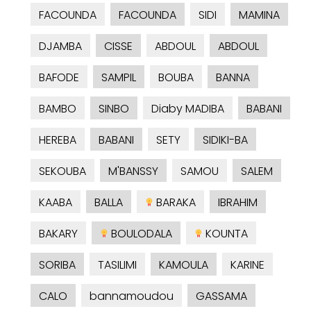
FACOUNDA
FACOUNDA
SIDI
MAMINA
DJAMBA
CISSE
ABDOUL
ABDOUL
BAFODE
SAMPIL
BOUBA
BANNA
BAMBO
SINBO
Diaby MADIBA
BABANI
HEREBA
BABANI
SETY
SIDIKI-BA
SEKOUBA
M'BANSSY
SAMOU
SALEM
KAABA
BALLA
BARAKA
IBRAHIM
BAKARY
BOULODALA
KOUNTA
SORIBA
TASILIMI
KAMOULA
KARINE
CALO
bannamoudou
GASSAMA