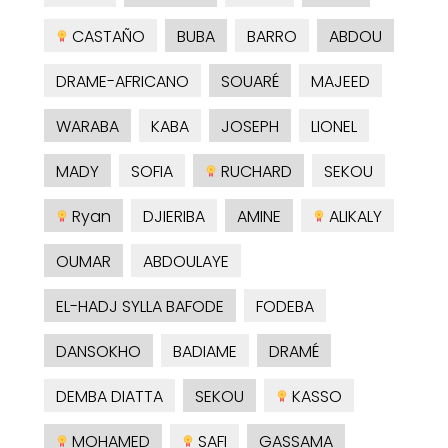
CASTAÑO
BUBA
BARRO
ABDOU
DRAME-AFRICANO
SOUARÉ
MAJEED
WARABA
KABA
JOSEPH
LIONEL
MADY
SOFIA
RUCHARD
SEKOU
Ryan
DJIERIBA
AMINE
ALIKALY
OUMAR
ABDOULAYE
EL-HADJ SYLLA BAFODE
FODEBA
DANSOKHO
BADIAME
DRAMÉ
DEMBA DIATTA
SEKOU
KASSO
MOHAMED
SAFI
GASSAMA