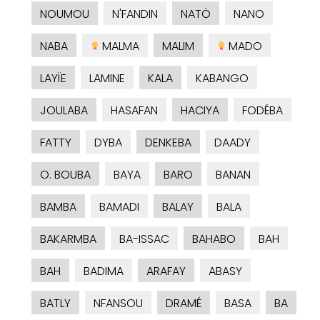
NOUMOU
N'FANDIN
NATÖ
NANO
NABA
MALMA
MALIM
MADO
LAYÏE
LAMINE
KALA
KABANGO
JOULABA
HASAFAN
HACIYA
FODÉBA
FATTY
DYBA
DENKEBA
DAADY
O. BOUBA
BAYA
BARO
BANAN
BAMBA
BAMADI
BALAY
BALA
BAKARMBA
BA-ISSAC
BAHABO
BAH
BAH
BADIMA
ARAFAY
ABASY
BATLY
NFANSOU
DRAMÉ
BASA
BA