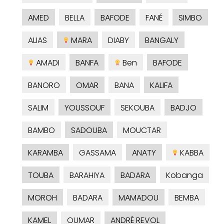
AMED
BELLA
BAFODE
FANÉ
SIMBO
ALIAS
MARA
DIABY
BANGALY
AMADI
BANFA
Ben
BAFODE
BANORO
OMAR
BANA
KALIFA
SALIM
YOUSSOUF
SEKOUBA
BADJO
BAMBO
SADOUBA
MOUCTAR
KARAMBA
GASSAMA
ANATY
KABBA
TOUBA
BARAHIYA
BADARA
Kobanga
MOROH
BADARA
MAMADOU
BEMBA
KAMEL
OUMAR
ANDRÉ REVOL