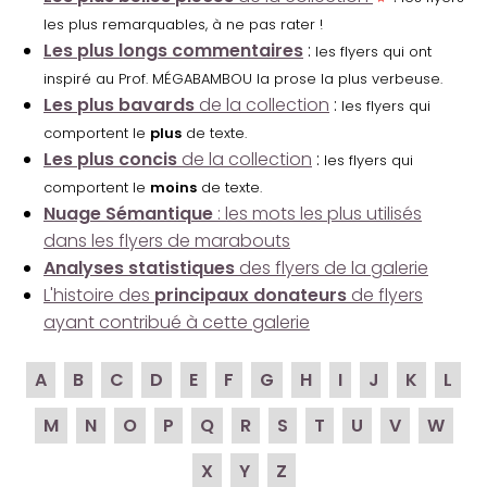
les plus remarquables, à ne pas rater !
Les plus longs commentaires
:
les flyers qui ont
inspiré au Prof. MÉGABAMBOU la prose la plus verbeuse.
Les plus bavards
de la collection
:
les flyers qui
comportent le
plus
de texte.
Les plus concis
de la collection
:
les flyers qui
comportent le
moins
de texte.
Nuage Sémantique
: les mots les plus utilisés
dans les flyers de marabouts
Analyses statistiques
des flyers de la galerie
L'histoire des
principaux donateurs
de flyers
ayant contribué à cette galerie
A
B
C
D
E
F
G
H
I
J
K
L
M
N
O
P
Q
R
S
T
U
V
W
X
Y
Z