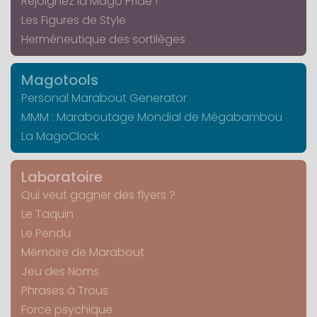
Rejoignez la Mago Pride !
Les Figures de Style
Herméneutique des sortilèges
Magotools
Personal Marabout Generator
MMM : Maraboutage Mondial de Mégabambou
La MagoClock
Laboratoire
Qui veut gagner des flyers ?
Le Taquin
Le Pendu
Mémoire de Marabout
Jeu des Noms
Phrases à Trous
Force psychique