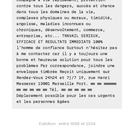
contre tous les dangers, succès et chance
dans tous les domaines de la vie,
complexes physiques ou moraux, timidité,
angoisse, maladies inconnues ou
chroniques, désenvoûtement, commerce,
entreprise, etc... TRAVAIL SERIEUX,
EFFICACE ET RESULTATS IMMEDIATS 100%
l'homme de confiance Surtout n'hésitez pas
à me contacter car il y a toujours une
bonne et heureuse solution pour tous les
problèmes Par correspondance, joindre une
enveloppe timbrée Reçoit uniquement sur
Rendez-Vous 24h24 et 7j/7 19, rue Henri
Messerer 13001 Marseille Port. ⊠⊠ ⊠⊠ ⊠⊠⊠⊠⊠⊠
⊠⊠ ⊠⊠ ⊠⊠ ⊠⊠ ⊠⊠ Tél. ⊠⊠ ⊠⊠ ⊠⊠ ⊠⊠ ⊠⊠
Déplacement possible pour les cas urgents
et les personnes âgées
Datation : entre 1996 et 2024