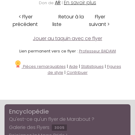
AR
En savoir plus
Don de
|
< Flyer
Retour à la
Flyer
précédent
liste
suivant >
Jouer au taquin avec ce flyer
Lien permanent vers ce flyer :
Professeur BADAWI
Pièces remarquables
|
Aide
|
Statistiques
|
Figures
de style
|
Contribuer
Encyclopédie
Qu'est-ce qu'un flyer de Marabout ?
Galerie des Flyers
3005