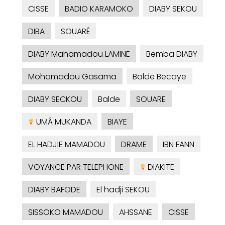
CISSE
BADIO KARAMOKO
DIABY SEKOU
DIBA
SOUARÉ
DIABY Mahamadou LAMINE
Bemba DIABY
Mohamadou Gasama
Balde Becaye
DIABY SECKOU
Balde
SOUARE
UMÂ MUKANDA
BIAYE
EL HADJIE MAMADOU
DRAME
IBN FANN
VOYANCE PAR TELEPHONE
DIAKITE
DIABY BAFODE
El hadji SEKOU
SISSOKO MAMADOU
AHSSANE
CISSE