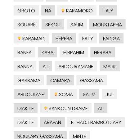
GROTO
NA
KARAMOKO
TALY
SOUARÉ
SEKOU
SALIM
MOUSTAPHA
KARAMADI
HEREBA
FATY
FADIGA
BANFA
KABA
HIBRAHIM
HERABA
BANNA
ALI
ABDOURAMANE
MALIK
GASSAMA
CAMARA
GASSAMA
ABDOULAYE
SOMA
SALIM
JUL
DIAKITE
SANKOUN DRAME
ALI
DIAKITE
ARAFAN
EL HADJ BAMBO DIABY
BOUKARY GASSAMA
MINTE