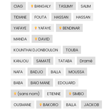
CIAG
BANGALY
TASLIMY
SALIM
TIDIANE
FOUTA
HASSAN
HASSAN
YAFAYE
YAFAYE
BENDINAR
MANDA
DAVID
KOUNTHAI DJONBOULON
TOUBA
KANJOU
SAMATÉ
TATABA
Dramé
NAFA
BADJO
BALLA
MOUSSA
BABA
BAIO MANE
EDOUARD
(sans nom)
ETIENNE
SIMBO
OUSMANE
BAKORO
BALLA
JACKOB