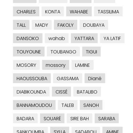
CHARLES
KONTA
WAHABE
TASSILIMA
TALL
MADY
FAKOLY
DOUBAYA
DANSOKO
wahab
YATTARA
YA LATIF
TOUYOUNE
TOUBANGO
TIGUI
MOSORY
mossory
LAMINE
HAOUSSOUBA
GASSAMA
Diané
DIABIKOUNDA
CISSÉ
BATALIBO
BANNAMOUDOU
TALEB
SANOH
BADARA
SOUARÉ
SIRE BAH
SARABA
SANKOUMBA
SYLLA
SADABOU
AMINE