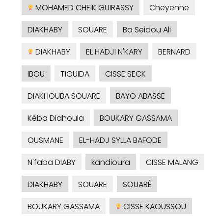
MOHAMED CHEIK GUIRASSY
Cheyenne
DIAKHABY
SOUARE
Ba Seidou Ali
DIAKHABY
EL HADJI N'KARY
BERNARD
IBOU
TIGUIDA
CISSE SECK
DIAKHOUBA SOUARE
BAYO ABASSE
Kéba Diahoula
BOUKARY GASSAMA
OUSMANE
EL-HADJ SYLLA BAFODE
N'faba DIABY
kandioura
CISSE MALANG
DIAKHABY
SOUARE
SOUARÉ
BOUKARY GASSAMA
CISSE KAOUSSOU