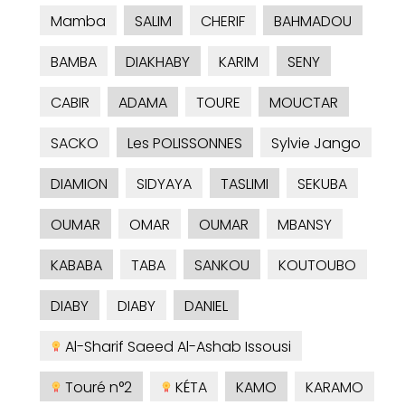
Mamba
SALIM
CHERIF
BAHMADOU
BAMBA
DIAKHABY
KARIM
SENY
CABIR
ADAMA
TOURE
MOUCTAR
SACKO
Les POLISSONNES
Sylvie Jango
DIAMION
SIDYAYA
TASLIMI
SEKUBA
OUMAR
OMAR
OUMAR
MBANSY
KABABA
TABA
SANKOU
KOUTOUBO
DIABY
DIABY
DANIEL
Al-Sharif Saeed Al-Ashab Issousi
Touré n°2
KÉTA
KAMO
KARAMO