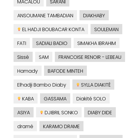
MACALOU
SARANI
ANSOUMANE TAMBADIAN
DIAKHABY
EL HADJI BOUBACAR KONTA
SOULEMAN
FATI
SADIALI BADIO
SIMAKHA IBRAHIM
Sissé
SAM
FRANCOISE RENOIR - LEBEAU
Hamady
BAFODE MINTEH
Elhadji Bambo Diaby
SYLLA DIAKITÈ
KABA
GASSAMA
Diakité SOLO
ASIYA
DJIBRIL SONKO
DIABY DIDE
dramé
KARAMO DRAME