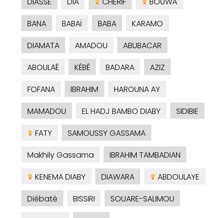
DIASSE
DIA
CHERIF
BOUWA
BANA
BABAÏ
BABA
KARAMO
DIAMATA
AMADOU
ABUBACAR
ABOULAÉ
KÉBÉ
BADARA
AZIZ
FOFANA
IBRAHIM
HAROUNA AY
MAMADOU
EL HADJ BAMBO DIABY
SIDIBIE
FATY
SAMOUSSY GASSAMA
Makhily Gassama
IBRAHIM TAMBADIAN
KENEMA DIABY
DIAWARA
ABDOULAYE
Diébaté
BISSIRI
SOUARE-SALIMOU