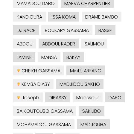
MAMADOU DABO
MAEVA CHARPENTIER
KANDIOURA
ISSA KOMA
DRAME BAMBO
DJIRACE
BOUKARY GASSAMA
BASSE
ABDOU
ABDOUL KADER
SALIMOU
LAMINE
MANSA
BAKAY
CHEIKH GASSAMA
Minté ARFANC
KEMBA DIABY
MADJIDOU SAKHO
Joseph
DIBASSY
Monssour
DABO
BA KOUTOUBO GASSAMA
SAKILIBO
MOHAMADOU GASSAMA
MADJOUHA