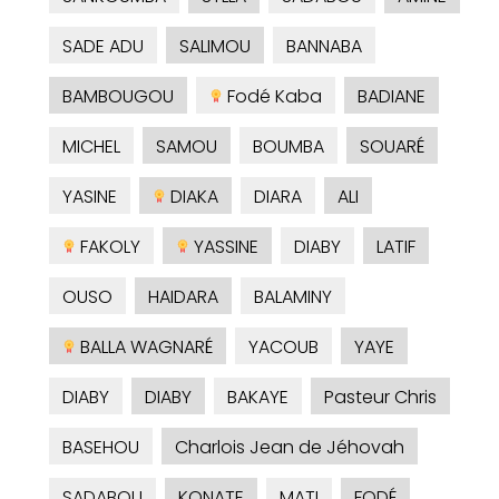
SADE ADU
SALIMOU
BANNABA
BAMBOUGOU
Fodé Kaba
BADIANE
MICHEL
SAMOU
BOUMBA
SOUARÉ
YASINE
DIAKA
DIARA
ALI
FAKOLY
YASSINE
DIABY
LATIF
OUSO
HAIDARA
BALAMINY
BALLA WAGNARÉ
YACOUB
YAYE
DIABY
DIABY
BAKAYE
Pasteur Chris
BASEHOU
Charlois Jean de Jéhovah
SADABOU
KONATE
MATI
FODÉ