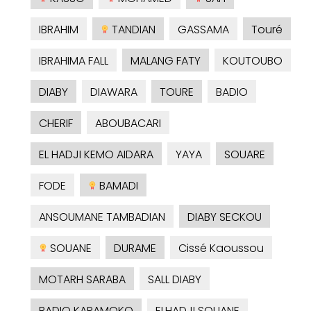
IBRAHIM
TANDIAN
GASSAMA
Touré
IBRAHIMA FALL
MALANG FATY
KOUTOUBO
DIABY
DIAWARA
TOURE
BADIO
CHERIF
ABOUBACARI
EL HADJI KEMO AIDARA
YAYA
SOUARE
FODE
BAMADI
ANSOUMANE TAMBADIAN
DIABY SECKOU
SOUANE
DURAME
Cissé Kaoussou
MOTARH SARABA
SALL DIABY
BADIO KARAMOKO
ELHADJI SOUANE