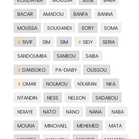
KOUDAYBA
MOUSSA
SISSÉ
BABA
BACAR
AMADOU
BANFA
BANNA
MOUSSA
SOUGANDI
SORY
SOMA
SIVIF
SIM
SIM
SIDY
SERIA
SANDOUMBA
SANBOU
SAIBA
DANSOKO
PA-DIABY
OUSSOU
OMAR
NOUMOU
N'KARAN
NKA
N'FANDIN
NESS
NELSON
SADABOU
NDIAYE
NATÖ
NANO
NANA
NABA
MOUNA
MINCHAEL
MEHEMED
MATA