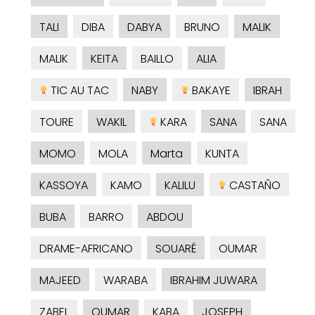
TALI
DIBA
DABYA
BRUNO
MALIK
MALIK
KEITA
BAILLO
ALIA
TIC AU TAC
NABY
BAKAYE
IBRAH
TOURE
WAKIL
KARA
SANA
SANA
MOMO
MOLA
Marta
KUNTA
KASSOYA
KAMO
KALILU
CASTAÑO
BUBA
BARRO
ABDOU
DRAME-AFRICANO
SOUARÉ
OUMAR
MAJEED
WARABA
IBRAHIM JUWARA
ZABEL
OUMAR
KABA
JOSEPH