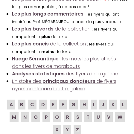
les plus remarquables, à ne pas rater !
Les plus longs commentaires
:
les flyers qui ont
inspiré au Prof. MÉGABAMBOU la prose la plus verbeuse.
Les plus bavards
de la collection
:
les flyers qui
comportent le
plus
de texte.
Les plus concis
de la collection
:
les flyers qui
comportent le
moins
de texte.
Nuage Sémantique
: les mots les plus utilisés
dans les flyers de marabouts
Analyses statistiques
des flyers de la galerie
L'histoire des
principaux donateurs
de flyers
ayant contribué à cette galerie
A
B
C
D
E
F
G
H
I
J
K
L
M
N
O
P
Q
R
S
T
U
V
W
X
Y
Z