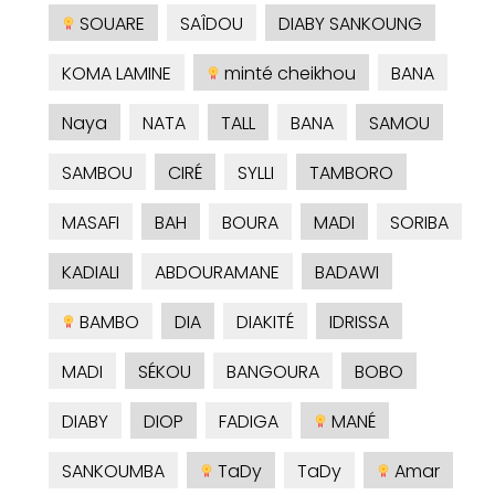
SOUARE
SAÎDOU
DIABY SANKOUNG
KOMA LAMINE
minté cheikhou
BANA
Naya
NATA
TALL
BANA
SAMOU
SAMBOU
CIRÉ
SYLLI
TAMBORO
MASAFI
BAH
BOURA
MADI
SORIBA
KADIALI
ABDOURAMANE
BADAWI
BAMBO
DIA
DIAKITÉ
IDRISSA
MADI
SÉKOU
BANGOURA
BOBO
DIABY
DIOP
FADIGA
MANÉ
SANKOUMBA
TaDy
TaDy
Amar