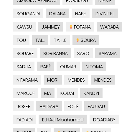
CISSOKO HABIBOU
BOBAKARY
DIAME
SOUGANDI
DALABA
NABE
DIVINITEL
KAWSU
JAMMEY
FOFANA
WARABA
TOU
TALL
TAHLE
SOURA
SOUARE
SORIBANNA
SARO
SARAMA
SADJA
PAPÉ
OUMAR
N'TOMA
N'FARAMA
MORI
MENDÈS
MENDES
MAROUF
MA
KODAÏ
KANDYI
JOSEF
HAÏDARA
FOTÉ
FAUDAU
FADIADI
ELHAJI Mouhamed
DOADIABY