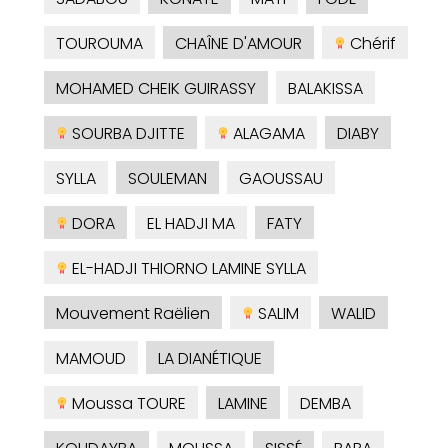
TOUROUMA
CHAÎNE D'AMOUR
Chérif
MOHAMED CHEIK GUIRASSY
BALAKISSA
SOURBA DJITTE
ALAGAMA
DIABY
SYLLA
SOULEMAN
GAOUSSAU
DORA
EL HADJI MA
FATY
EL-HADJI THIORNO LAMINE SYLLA
Mouvement Raëlien
SALIM
WALID
MAMOUD
LA DIANÉTIQUE
Moussa TOURE
LAMINE
DEMBA