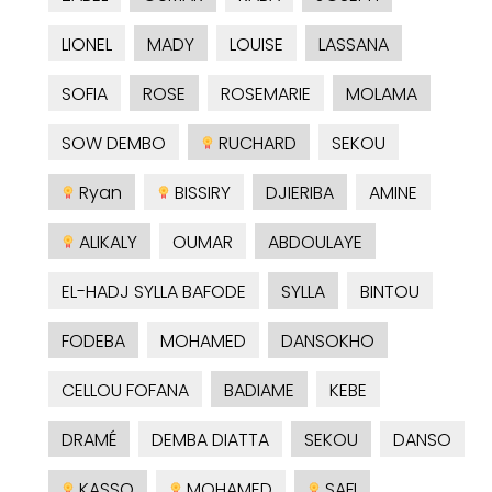
LIONEL
MADY
LOUISE
LASSANA
SOFIA
ROSE
ROSEMARIE
MOLAMA
SOW DEMBO
RUCHARD
SEKOU
Ryan
BISSIRY
DJIERIBA
AMINE
ALIKALY
OUMAR
ABDOULAYE
EL-HADJ SYLLA BAFODE
SYLLA
BINTOU
FODEBA
MOHAMED
DANSOKHO
CELLOU FOFANA
BADIAME
KEBE
DRAMÉ
DEMBA DIATTA
SEKOU
DANSO
KASSO
MOHAMED
SAFI