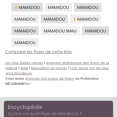
MAMADOU
MAMADOU
MAMADOU
MAMADOU
MAMADOU
MAMADOU
MAMADOU
MAMADOU NIANJ
MAMADOU
MAMADOU
Comparer les flyers de cette liste
Les plus belles pièces
|
Analyses statistiques des flyers de la
galerie
|
Aide
|
Navigation au pendu
|
Tout savoir sur les plus
gros donateurs
Vous aussi,
envoyez vos scans de flyers
au Professeur
MÉGABAMBOU !
Encyclopédie
Qu'est-ce qu'un flyer de Marabout ?