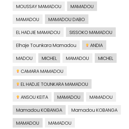
MOUSSAY MAMADOU
MAMADOU
MAMADOU
MAMADOU DABO
EL HADJIE MAMADOU
SISSOKO MAMADOU
Elhaje Tounkara Mamadou
ANDIA
MADOU
MICHEL
MAMADOU
MICHEL
CAMARA MAMADOU
EL HADJE TOUNKARA MAMADOU
ANSOU KEITA
MAMADOU
MAMADOU
Mamadou KOBANGA
Mamadou KOBANGA
MAMADOU
MAMADOU