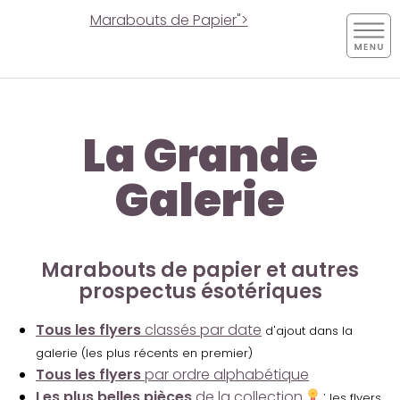
Marabouts de Papier">
La Grande
Galerie
Marabouts de papier et autres
prospectus ésotériques
Tous les flyers
classés par date
d'ajout dans la
galerie (les plus récents en premier)
Tous les flyers
par ordre alphabétique
Les plus belles pièces
de la collection
:
les flyers