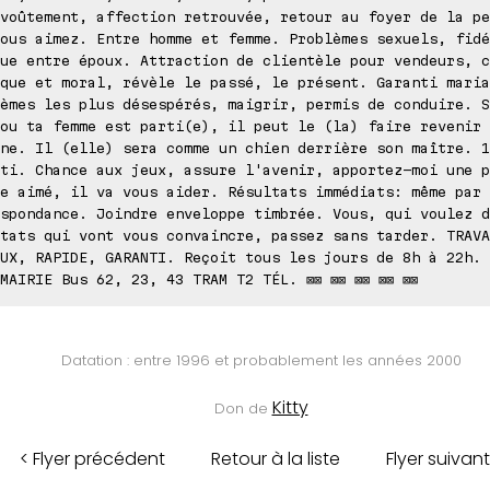
voûtement, affection retrouvée, retour au foyer de la pe
ous aimez. Entre homme et femme. Problèmes sexuels, fidé
ue entre époux. Attraction de clientèle pour vendeurs, c
que et moral, révèle le passé, le présent. Garanti maria
èmes les plus désespérés, maigrir, permis de conduire. S
ou ta femme est parti(e), il peut le (la) faire revenir 
ne. Il (elle) sera comme un chien derrière son maître. 1
ti. Chance aux jeux, assure l'avenir, apportez-moi une p
e aimé, il va vous aider. Résultats immédiats: même par
spondance. Joindre enveloppe timbrée. Vous, qui voulez d
tats qui vont vous convaincre, passez sans tarder. TRAVA
UX, RAPIDE, GARANTI. Reçoit tous les jours de 8h à 22h. 
MAIRIE Bus 62, 23, 43 TRAM T2 TÉL. ⊠⊠ ⊠⊠ ⊠⊠ ⊠⊠ ⊠⊠
Datation : entre 1996 et probablement les années 2000
Kitty
Don de
< Flyer précédent
Retour à la liste
Flyer suivant