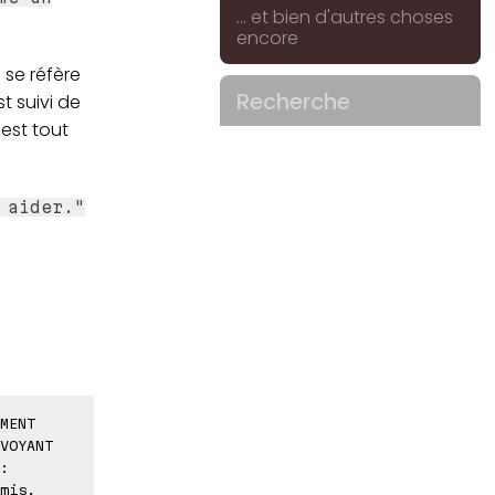
... et bien d'autres choses
encore
 se réfère
Recherche
st suivi de
est tout
 aider."
MENT
VOYANT
:
mis,