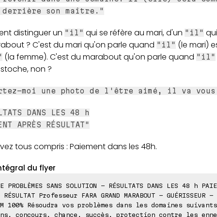
 derrière son maître."
t distinguer un
qui se réfère au mari, d'un
qui
"il"
"il"
about ? C'est du mari qu'on parle quand
(le mari) e
"il"
(la femme). C'est du marabout qu'on parle quand
"
"il"
astoche, non ?
rtez-moi une photo de l'être aimé, il va vous
LTATS DANS LES 48 h
ENT APRÈS RÉSULTAT"
vez tous compris : Paiement dans les 48h.
ntégral du flyer
E PROBLÈMES SANS SOLUTION - RÉSULTATS DANS LES 48 h PAIE
 RÉSULTAT Professeur FARA GRAND MARABOUT - GUÉRISSEUR - 
M 100% Résoudra vos problèmes dans les domaines suivants
ns, concours, chance, succès, protection contre les enne