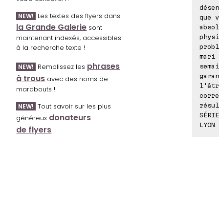
désen
Les textes des flyers dans
NEW!
que v
la Grande Galerie
sont
absol
physi
maintenant indexés, accessibles
probl
à la recherche texte !
mari 
phrases
Remplissez les
semai
NEW!
garan
à trous
avec des noms de
l'êtr
marabouts !
corre
résul
Tout savoir sur les plus
NEW!
SÉRIE
donateurs
généreux
LYON 
de flyers
.