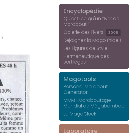
Encyclopédie
Qu'est-ce qu'un flyer de
Marabout ?
Galerie des Flyers
3005
 >
Rejoignez la Mago Pride !
Les Figures de Style
Herméneutique des
sortilèges
Magotools
Personal Marabout
Generator
MMM : Maraboutage
Mondial de Mégabambou
La MagoClock
Laboratoire