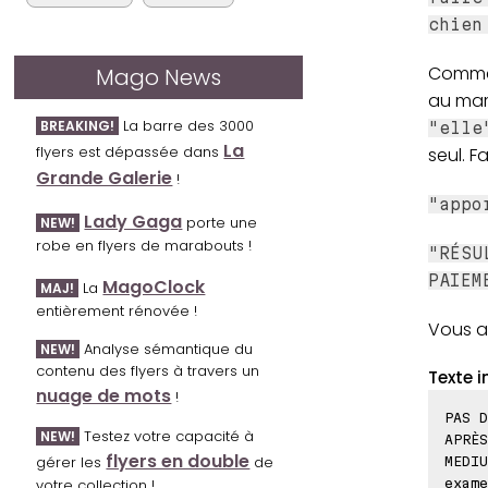
chien
Commen
Mago News
au mar
La barre des 3000
BREAKING!
"elle
La
flyers est dépassée dans
seul. F
Grande Galerie
!
"appo
Lady Gaga
porte une
NEW!
robe en flyers de marabouts !
"RÉSU
PAIEM
MagoClock
La
MAJ!
entièrement rénovée !
Vous a
Analyse sémantique du
NEW!
contenu des flyers à travers un
Texte i
nuage de mots
!
PAS D
Testez votre capacité à
NEW!
APRÈS
flyers en double
gérer les
de
MEDIU
exame
votre collection !