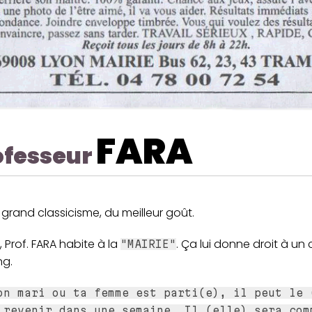
FARA
ofesseur
 grand classicisme, du meilleur goût.
 Prof. FARA habite à la
. Ça lui donne droit à un 
"MAIRIE"
ng.
on mari ou ta femme est parti(e), il peut le 
 revenir dans une semaine. Il (elle) sera com