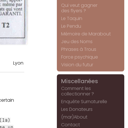
Qui veut gagner
des flyers ?
Le Taquin
Le Pendu
Mémoire de Marabout
Jeu des Noms
Phrases à Trous
Force psychique
Lyon
Vision du futur
Miscellanées
Comment les
collectionner ?
certain
Enquête Surnaturelle
Les Donateurs
(mar)About
(la)
Contact
me un