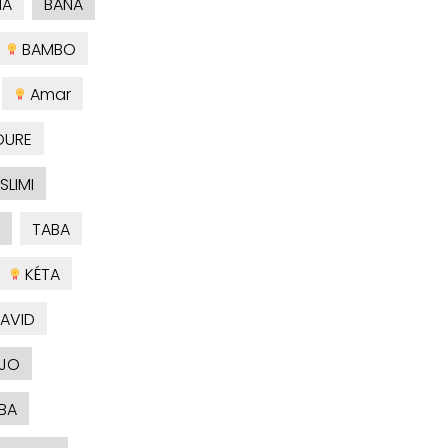
NA
BANA
BAMBO
Amar
OURE
SLIMI
TABA
KÉTA
AVID
JO
BA