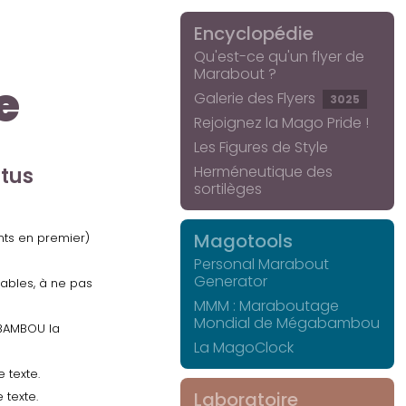
Encyclopédie
Qu'est-ce qu'un flyer de
Marabout ?
e
Galerie des Flyers
3025
Rejoignez la Mago Pride !
Les Figures de Style
Herméneutique des
ctus
sortilèges
Magotools
ents en premier)
Personal Marabout
Generator
uables, à ne pas
MMM : Maraboutage
Mondial de Mégabambou
GABAMBOU la
La MagoClock
 texte.
Laboratoire
 texte.