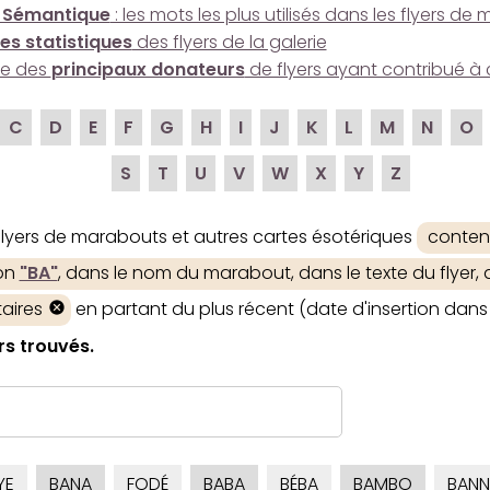
 Sémantique
: les mots les plus utilisés dans les flyers d
es statistiques
des flyers de la galerie
ire des
principaux donateurs
de flyers ayant contribué à 
C
D
E
F
G
H
I
J
K
L
M
N
O
S
T
U
V
W
X
Y
Z
 flyers de marabouts et autres cartes ésotériques
conten
ion
"BA"
, dans le nom du marabout, dans le texte du flyer, 
aires
en partant du plus récent (date d'insertion dans 
rs trouvés.
YE
BANA
FODÉ
BABA
BÉBA
BAMBO
BANN