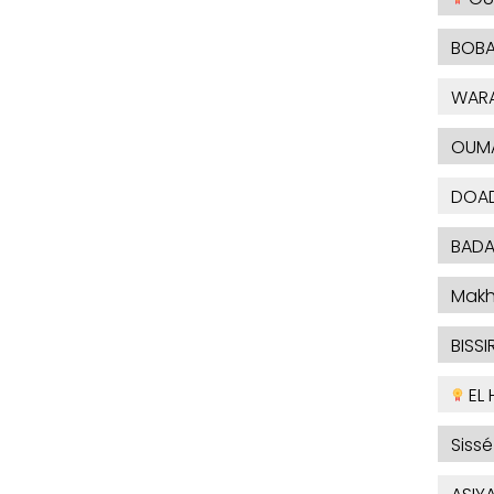
BOBA
WAR
OUM
DOAD
BADA
Makh
BISSIR
EL 
Sissé