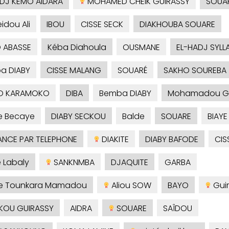
ADJ KEMO AIDARA
MOHAMED CHEIK GUIRASSY
SOUA
idou Ali
IBOU
CISSE SECK
DIAKHOUBA SOUARE
 ABASSE
Kéba Diahoula
OUSMANE
EL-HADJ SYLL
ba DIABY
CISSE MALANG
SOUARÉ
SAKHO SOUREBA
O KARAMOKO
DIBA
Bemba DIABY
Mohamadou 
e Becaye
DIABY SECKOU
Balde
SOUARE
BIAYE
NCE PAR TELEPHONE
DIAKITE
DIABY BAFODE
CIS
é Labaly
SANKNMBA
DJAQUITE
GARBA
je Tounkara Mamadou
Aliou SOW
BAYO
Guir
KOU GUIRASSY
AIDRA
SOUARE
SAÎDOU