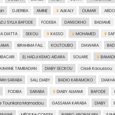
an
DJIERIBA
AMINE
ALIKALY
OUMAR
ABDO
ADJ SYLLA BAFODE
FODEBA
DANSOKHO
BADIAME
A DIATTA
SEKOU
KASSO
MOHAMED
SAF
SAMA
IBRAHIMA FALL
KOUTOUBO
DIAWARA
BAD
BACARI
EL HADJI KEMO AIDARA
SOUARE
BAMADI
UMANE TAMBADIAN
DIABY SECKOU
Cissé Kaoussou
RH SARABA
SALL DIABY
BADIO KARAMOKO
DIAKHA
FODIBA
SARABA
DIABY ALMAMI
BAFODE
je Tounkara Mamadou
GASSAMA KARABA
DIABY
SMANE
MÉDIUM-CONSEIL
BARRO ABOBAKARY
SAM