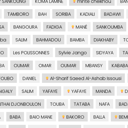
Y SANKOUNG
KOMA LAMINE
minté cheikhou
BA
TAMBORO
BAH
SORIBA
KADIALI
BADAWI
SA
BANGOURA
FADIGA
MANÉ
SANKOUMBA
ba
SALIM
BAHMADOU
BAMBA
DIAKHABY
T
KO
Les POLISSONNES
Sylvie Jango
SIDYAYA
TA
BA
OUMAR
OMAR
OUMAR
MBANSY
KABABA
TOUBO
DANIEL
Al-Sharif Saeed Al-Ashab Issousi
NGALY
SALIM
YAFAYE
YAFAYE
MANDA
D
THAI DJONBOULON
TOUBA
TATABA
NAFA
BAD
A
BABA
BAIO MANE
BAKORO
BALLA
BEM