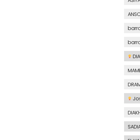
ASIY
ANSO
barr
barr
DI
MAMB
DRA
Jo
DIAK
SADI