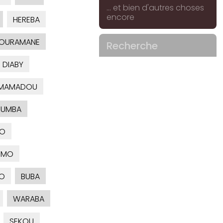
... et bien d'autres choses
encore
HEREBA
OURAMANE
Recherche
 DIABY
MAMADOU
OUMBA
LO
OMO
O
BUBA
WARABA
SEKOU