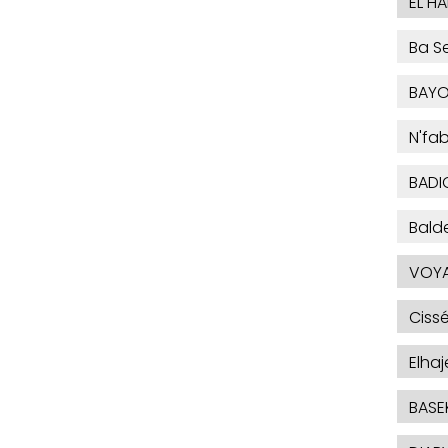
EL H
Ba Se
BAYO
N'fa
BADI
Bald
VOYA
Ciss
Elha
BASE