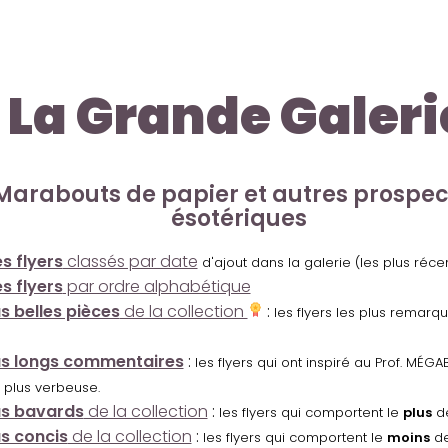
La Grande Galeri
Marabouts de papier et autres prospe
ésotériques
s flyers
classés par date
d'ajout dans la galerie (les plus réc
s flyers
par ordre alphabétique
us belles pièces
de la collection
:
les flyers les plus remarq
us longs commentaires
:
les flyers qui ont inspiré au Prof. MÉ
 plus verbeuse.
us bavards
de la collection
:
les flyers qui comportent le
plus
de
us concis
de la collection
:
les flyers qui comportent le
moins
de