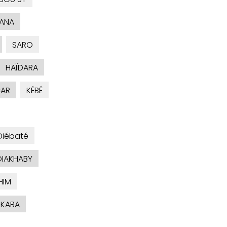
ANA
SARO
HAÏDARA
AR
KÉBÉ
Diébaté
DIAKHABY
HIM
KABA