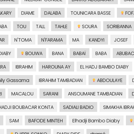
KARY
DIAME
DALABA
TOUNICARA BASSE
FOF
ABA
TOU
TALL
TAHLE
SOURA
SORIBANNA
AR
N'TOMA
N'FARAMA
MA
KANDYI
JOSEF
IABY
BOUWA
BANA
BABAÏ
BABA
ABUBAC
RA
IBRAHIM
HAROUNA AY
EL HADJ BAMBO DIABY
ily Gassama
IBRAHIM TAMBADIAN
ABDOULAYE
I
MACALOU
SARANI
ANSOUMANE TAMBADIAN
HADJI BOUBACAR KONTA
SADIALI BADIO
SIMAKHA IBRA
SAM
BAFODE MINTEH
Elhadji Bambo Diaby