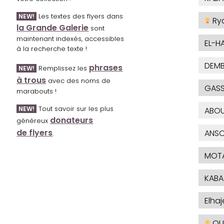
Les textes des flyers dans
NEW!
Ry
la Grande Galerie
sont
maintenant indexés, accessibles
EL-H
à la recherche texte !
DEMB
phrases
Remplissez les
NEW!
à trous
avec des noms de
GAS
marabouts !
Tout savoir sur les plus
NEW!
ABOU
donateurs
généreux
de flyers
ANSO
.
MOTA
KABA
Elha
OU