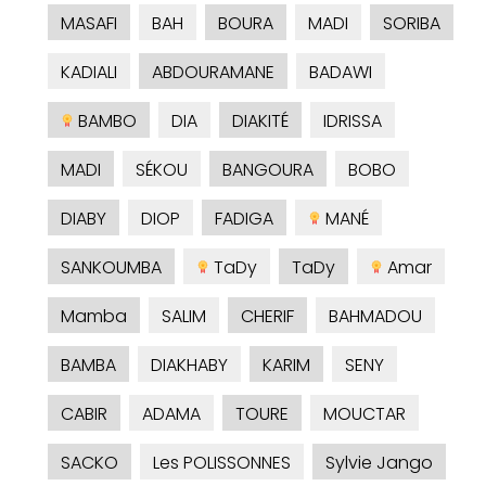
MASAFI
BAH
BOURA
MADI
SORIBA
KADIALI
ABDOURAMANE
BADAWI
BAMBO
DIA
DIAKITÉ
IDRISSA
MADI
SÉKOU
BANGOURA
BOBO
DIABY
DIOP
FADIGA
MANÉ
SANKOUMBA
TaDy
TaDy
Amar
Mamba
SALIM
CHERIF
BAHMADOU
BAMBA
DIAKHABY
KARIM
SENY
CABIR
ADAMA
TOURE
MOUCTAR
SACKO
Les POLISSONNES
Sylvie Jango