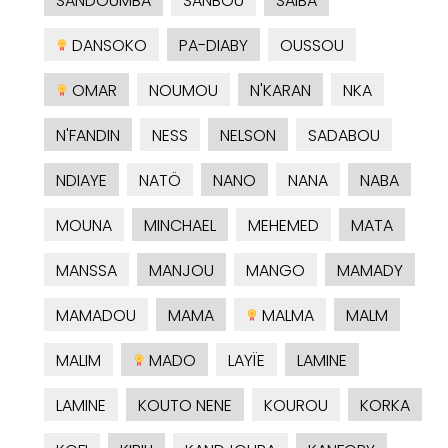
SANDOUMBA
SANBOU
SAIBA
DANSOKO
PA-DIABY
OUSSOU
OMAR
NOUMOU
N'KARAN
NKA
N'FANDIN
NESS
NELSON
SADABOU
NDIAYE
NATÖ
NANO
NANA
NABA
MOUNA
MINCHAEL
MEHEMED
MATA
MANSSA
MANJOU
MANGO
MAMADY
MAMADOU
MAMA
MALMA
MALM
MALIM
MADO
LAYÏE
LAMINE
LAMINE
KOUTO NENE
KOUROU
KORKA