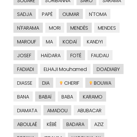
SOUARE
SORIBANNA
SARO
SARAMA
SADJA
PAPÉ
OUMAR
N'TOMA
N'FARAMA
MORI
MENDÈS
MENDES
MAROUF
MA
KODAÏ
KANDYI
JOSEF
HAÏDARA
FOTÉ
FAUDAU
FADIADI
ELHAJI Mouhamed
DOADIABY
DIASSE
DIA
CHERIF
BOUWA
BANA
BABAÏ
BABA
KARAMO
DIAMATA
AMADOU
ABUBACAR
ABOULAÉ
KÉBÉ
BADARA
AZIZ