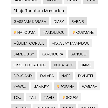
Elhaje Tounkara Mamadou
GASSAMA KARABA
DIABY
BABA B
NATOUMA
TAMOUDOU
OUSMANE
MÉDIUM-CONSEIL
MOUSSAY MAMADOU
SAMBOU SY
KAMDIOURA
SANOUO
CISSOKO HABIBOU
BOBAKARY
DIAME
SOUGANDI
DALABA
NABE
DIVINITEL
KAWSU
JAMMEY
FOFANA
WARABA
TOU
TALL
TAHLE
SOURA