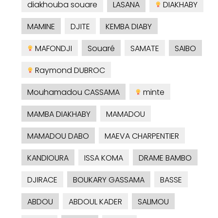
diakhouba souare
LASANA
DIAKHABY
MAMINE
DJITE
KEMBA DIABY
MAFONDJI
Souaré
SAMATE
SAIBO
Raymond DUBROC
Mouhamadou CASSAMA
minte
MAMBA DIAKHABY
MAMADOU
MAMADOU DABO
MAEVA CHARPENTIER
KANDIOURA
ISSA KOMA
DRAME BAMBO
DJIRACE
BOUKARY GASSAMA
BASSE
ABDOU
ABDOUL KADER
SALIMOU