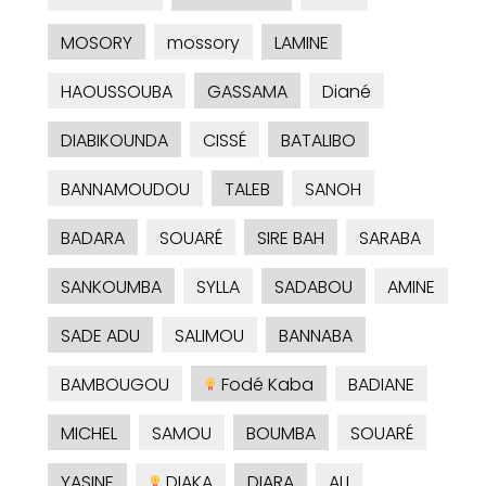
MOSORY
mossory
LAMINE
HAOUSSOUBA
GASSAMA
Diané
DIABIKOUNDA
CISSÉ
BATALIBO
BANNAMOUDOU
TALEB
SANOH
BADARA
SOUARÉ
SIRE BAH
SARABA
SANKOUMBA
SYLLA
SADABOU
AMINE
SADE ADU
SALIMOU
BANNABA
BAMBOUGOU
Fodé Kaba
BADIANE
MICHEL
SAMOU
BOUMBA
SOUARÉ
YASINE
DIAKA
DIARA
ALI