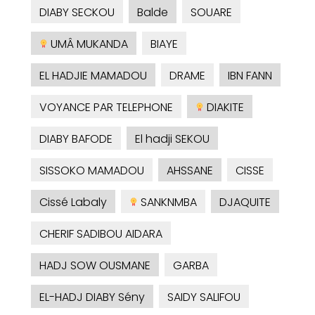
DIABY SECKOU
Balde
SOUARE
UMÂ MUKANDA
BIAYE
EL HADJIE MAMADOU
DRAME
IBN FANN
VOYANCE PAR TELEPHONE
DIAKITE
DIABY BAFODE
El hadji SEKOU
SISSOKO MAMADOU
AHSSANE
CISSE
Cissé Labaly
SANKNMBA
DJAQUITE
CHERIF SADIBOU AIDARA
HADJ SOW OUSMANE
GARBA
EL-HADJ DIABY Sény
SAIDY SALIFOU