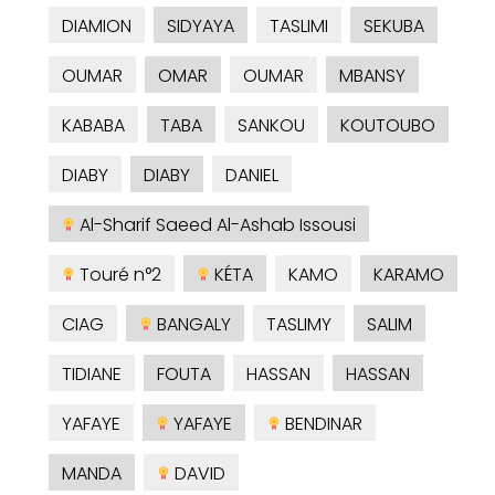
DIAMION
SIDYAYA
TASLIMI
SEKUBA
OUMAR
OMAR
OUMAR
MBANSY
KABABA
TABA
SANKOU
KOUTOUBO
DIABY
DIABY
DANIEL
Al-Sharif Saeed Al-Ashab Issousi
Touré n°2
KÉTA
KAMO
KARAMO
CIAG
BANGALY
TASLIMY
SALIM
TIDIANE
FOUTA
HASSAN
HASSAN
YAFAYE
YAFAYE
BENDINAR
MANDA
DAVID