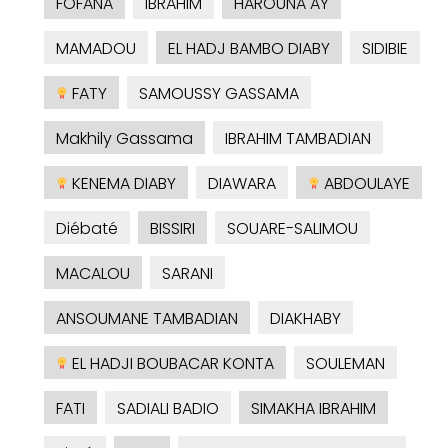
FOFANA
IBRAHIM
HAROUNA AY
MAMADOU
EL HADJ BAMBO DIABY
SIDIBIE
FATY
SAMOUSSY GASSAMA
Makhily Gassama
IBRAHIM TAMBADIAN
KENEMA DIABY
DIAWARA
ABDOULAYE
Diébaté
BISSIRI
SOUARE-SALIMOU
MACALOU
SARANI
ANSOUMANE TAMBADIAN
DIAKHABY
EL HADJI BOUBACAR KONTA
SOULEMAN
FATI
SADIALI BADIO
SIMAKHA IBRAHIM