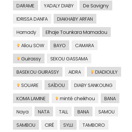
DARAME
YADALY DIABY
De Savigny
IDRISSA DANFA
DIAKHABY ARFAN
Hamady
Elhaje Tounkara Mamadou
Aliou SOW
BAYO
CAMARA
Guirassy
SEKOU GASSAMA
BASEKOU GUIRASSY
AIDRA
DIADIOULY
SOUARE
SAÎDOU
DIABY SANKOUNG
KOMA LAMINE
minté cheikhou
BANA
Naya
NATA
TALL
BANA
SAMOU
SAMBOU
CIRÉ
SYLLI
TAMBORO