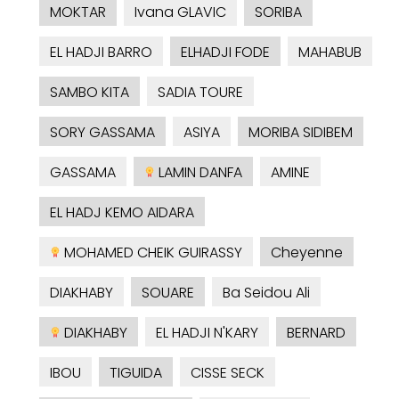
MOKTAR
Ivana GLAVIC
SORIBA
EL HADJI BARRO
ELHADJI FODE
MAHABUB
SAMBO KITA
SADIA TOURE
SORY GASSAMA
ASIYA
MORIBA SIDIBEM
GASSAMA
LAMIN DANFA
AMINE
EL HADJ KEMO AIDARA
MOHAMED CHEIK GUIRASSY
Cheyenne
DIAKHABY
SOUARE
Ba Seidou Ali
DIAKHABY
EL HADJI N'KARY
BERNARD
IBOU
TIGUIDA
CISSE SECK