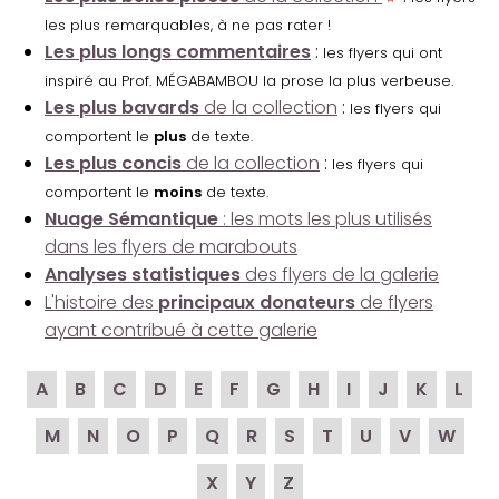
les plus remarquables, à ne pas rater !
Les plus longs commentaires
:
les flyers qui ont
inspiré au Prof. MÉGABAMBOU la prose la plus verbeuse.
Les plus bavards
de la collection
:
les flyers qui
comportent le
plus
de texte.
Les plus concis
de la collection
:
les flyers qui
comportent le
moins
de texte.
Nuage Sémantique
: les mots les plus utilisés
dans les flyers de marabouts
Analyses statistiques
des flyers de la galerie
L'histoire des
principaux donateurs
de flyers
ayant contribué à cette galerie
A
B
C
D
E
F
G
H
I
J
K
L
M
N
O
P
Q
R
S
T
U
V
W
X
Y
Z