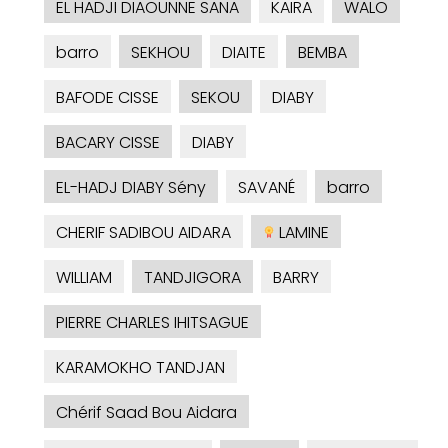
EL HADJI DIAOUNNE SANA
KAIRA
WALO
barro
SEKHOU
DIAITE
BEMBA
BAFODE CISSE
SEKOU
DIABY
BACARY CISSE
DIABY
EL-HADJ DIABY Sény
SAVANÉ
barro
CHERIF SADIBOU AIDARA
LAMINE
WILLIAM
TANDJIGORA
BARRY
PIERRE CHARLES IHITSAGUE
KARAMOKHO TANDJAN
Chérif Saad Bou Aidara