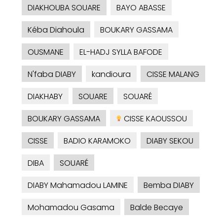
DIAKHOUBA SOUARE
BAYO ABASSE
Kéba Diahoula
BOUKARY GASSAMA
OUSMANE
EL-HADJ SYLLA BAFODE
N'faba DIABY
kandioura
CISSE MALANG
DIAKHABY
SOUARE
SOUARÉ
BOUKARY GASSAMA
CISSE KAOUSSOU
CISSE
BADIO KARAMOKO
DIABY SEKOU
DIBA
SOUARÉ
DIABY Mahamadou LAMINE
Bemba DIABY
Mohamadou Gasama
Balde Becaye