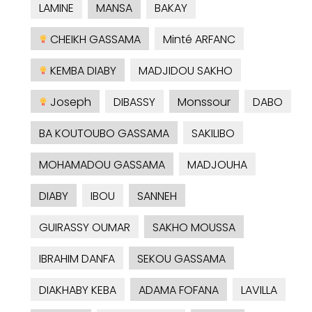
LAMINE
MANSA
BAKAY
CHEIKH GASSAMA
Minté ARFANC
KEMBA DIABY
MADJIDOU SAKHO
Joseph
DIBASSY
Monssour
DABO
BA KOUTOUBO GASSAMA
SAKILIBO
MOHAMADOU GASSAMA
MADJOUHA
DIABY
IBOU
SANNEH
GUIRASSY OUMAR
SAKHO MOUSSA
IBRAHIM DANFA
SEKOU GASSAMA
DIAKHABY KEBA
ADAMA FOFANA
LAVILLA