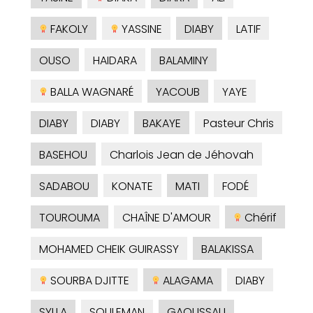
FAKOLY
YASSINE
DIABY
LATIF
OUSO
HAIDARA
BALAMINY
BALLA WAGNARÉ
YACOUB
YAYE
DIABY
DIABY
BAKAYE
Pasteur Chris
BASEHOU
Charlois Jean de Jéhovah
SADABOU
KONATE
MATI
FODÉ
TOUROUMA
CHAÎNE D'AMOUR
Chérif
MOHAMED CHEIK GUIRASSY
BALAKISSA
SOURBA DJITTE
ALAGAMA
DIABY
SYLLA
SOULEMAN
GAOUSSAU