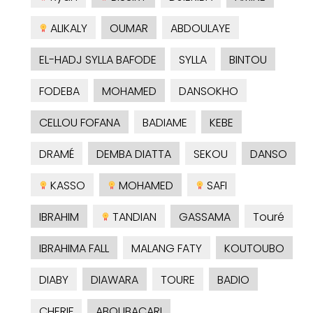
ALIKALY
OUMAR
ABDOULAYE
EL-HADJ SYLLA BAFODE
SYLLA
BINTOU
FODEBA
MOHAMED
DANSOKHO
CELLOU FOFANA
BADIAME
KEBE
DRAMÉ
DEMBA DIATTA
SEKOU
DANSO
KASSO
MOHAMED
SAFI
IBRAHIM
TANDIAN
GASSAMA
Touré
IBRAHIMA FALL
MALANG FATY
KOUTOUBO
DIABY
DIAWARA
TOURE
BADIO
CHERIF
ABOUBACARI