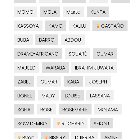
MOMO
MOLA
Marta
KUNTA
KASSOYA
KAMO
KALILU
CASTAÑO
BUBA
BARRO
ABDOU
DRAME-AFRICANO
SOUARÉ
OUMAR
MAJEED
WARABA
IBRAHIM JUWARA
ZABEL
OUMAR
KABA
JOSEPH
LIONEL
MADY
LOUISE
LASSANA
SOFIA
ROSE
ROSEMARIE
MOLAMA
SOW DEMBO
RUCHARD
SEKOU
Ryan
BISSIRY
DJIERIBA
AMINE