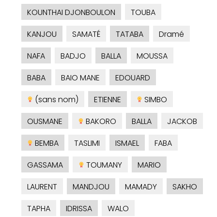
KOUNTHAI DJONBOULON
TOUBA
KANJOU
SAMATÉ
TATABA
Dramé
NAFA
BADJO
BALLA
MOUSSA
BABA
BAIO MANE
EDOUARD
(sans nom)
ETIENNE
SIMBO
OUSMANE
BAKORO
BALLA
JACKOB
BEMBA
TASLIMI
ISMAEL
FABA
GASSAMA
TOUMANY
MARIO
LAURENT
MANDJOU
MAMADY
SAKHO
TAPHA
IDRISSA
WALO