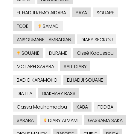
EL HADJI KEMO AIDARA
YAYA
SOUARE
FODE
BAMADI
ANSOUMANE TAMBADIAN
DIABY SECKOU
SOUANE
DURAME
Cissé Kaoussou
MOTARH SARABA
SALL DIABY
BADIO KARAMOKO
ELHADJI SOUANE
DIATTA
DIAKHABY BASS
Gassa Mouhamadou
KABA
FODIBA
SARABA
DIABY ALMAMI
GASSAMA SAKA
DIOUF MALICK
BAFODE
CHIRIF
BINTA