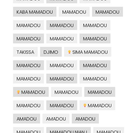
KABA MAMADOU
MAMADOU
MAMADOU
MAMADOU
MAMADOU
MAMADOU
MAMADOU
MAMADOU
MAMADOU
TAKISSA
DJIMO
SIMA MAMADOU
MAMADOU
MAMADOU
MAMADOU
MAMADOU
MAMADOU
MAMADOU
MAMADOU
MAMADOU
MAMADOU
MAMADOU
MAMADOU
MAMADOU
AMADOU
AMADOU
AMADOU
MAMADOU
MAMADOU NIANJ
MAMADOU