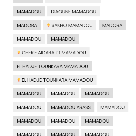
MAMADOU
DIAOUNE MAMADOU
MADOBA
SAKHO MAMADOU
MADOBA
MAMADOU
MAMADOU
CHERIF AÏDARA et MAMADOU
EL HADJE TOUNKARA MAMADOU
EL HADJE TOUNKARA MAMADOU
MAMADOU
MAMADOU
MAMADOU
MAMADOU
MAMADOU ABASS
MAMADOU
MAMADOU
MAMADOU
MAMADOU
MAMADOU
MAMADOU
MAMADOU