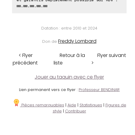
⊠⊠.⊠⊠.⊠⊠.⊠⊠.⊠⊠
Datation : entre 2010 et 2024
Freddy Lombard
Don de
< Flyer
Retour à la
Flyer suivant
précédent
liste
>
Jouer au taquin avec ce flyer
Lien permanent vers ce flyer :
Professeur BENDINAR
Pièces remarquables
|
Aide
|
Statistiques
|
Figures de
style
|
Contribuer