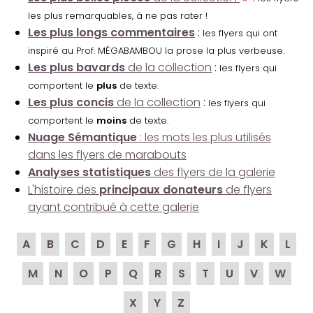
les plus remarquables, à ne pas rater !
Les plus longs commentaires
:
les flyers qui ont
inspiré au Prof. MÉGABAMBOU la prose la plus verbeuse.
Les plus bavards
de la collection
:
les flyers qui
comportent le
plus
de texte.
Les plus concis
de la collection
:
les flyers qui
comportent le
moins
de texte.
Nuage Sémantique
: les mots les plus utilisés
dans les flyers de marabouts
Analyses statistiques
des flyers de la galerie
L'histoire des
principaux donateurs
de flyers
ayant contribué à cette galerie
A
B
C
D
E
F
G
H
I
J
K
L
M
N
O
P
Q
R
S
T
U
V
W
X
Y
Z