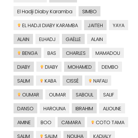
El Hadji Diaby Karamba
SIMBO
EL HADJI DIABY KARAMBA
JAITEH
YAYA
ALAIN
ELHADJ
GAËLLE
ALAIN
BENGA
BAS
CHARLES
MAMADOU
DIABY
DIABY
MOHAMED
DEMBO
SALIM
KABA
CISSÉ
NAFALI
OUMAR
OUMAR
SABOUL
SALIF
DANSO
HAROUNA
IBRAHIM
ALIOUNE
AMINE
BOO
CAMARA
COTO TAMA
SALIM
SALIM
NOUHA
KADIALY