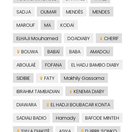
SADJA
OUMAR
MENDÈS
MENDES
MAROUF
MA
KODAÏ
ELHAJI Mouhamed
DOADIABY
CHERIF
BOUWA
BABAÏ
BABA
AMADOU
ABOULAÉ
FOFANA
EL HADJ BAMBO DIABY
SIDIBIE
FATY
Makhily Gassama
IBRAHIM TAMBADIAN
KENEMA DIABY
DIAWARA
EL HADJI BOUBACAR KONTA
SADIALI BADIO
Hamady
BAFODE MINTEH
SYLLA DIAKITÈ
ASIYA
DJIBRIL SONKO