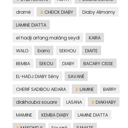
dramé
CHEICK DIABY
Diaby Alimamy
LAMINE DIATTA
el hadji arfang malâng seydi
KAIRA
WALO
barro
SEKHOU
DIAITE
BEMBA
SEKOU
DIABY
BACARY CISSE
EL-HADJ DIABY Sény
SAVANÉ
CHERIF SADIBOU AIDARA
LAMINE
BARRY
diakhouba souare
LASANA
DIAKHABY
MAMINE
KEMBA DIABY
LAMINE DIATTA
MAFONDJI
Souaré
SAMATE