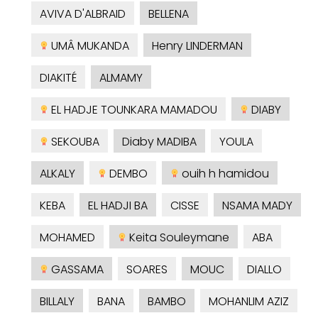
AVIVA D'ALBRAID
BELLENA
UMÂ MUKANDA
Henry LINDERMAN
DIAKITÉ
ALMAMY
EL HADJE TOUNKARA MAMADOU
DIABY
SEKOUBA
Diaby MADIBA
YOULA
ALKALY
DEMBO
ouih h hamidou
KEBA
EL HADJI BA
CISSE
NSAMA MADY
MOHAMED
Keita Souleymane
ABA
GASSAMA
SOARES
MOUC
DIALLO
BILLALY
BANA
BAMBO
MOHANLIM AZIZ