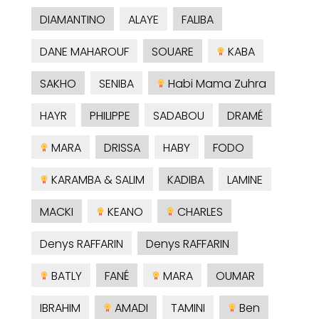
DIAMANTINO
ALAYE
FALIBA
DANE MAHAROUF
SOUARE
KABA
SAKHO
SENIBA
Habi Mama Zuhra
HAYR
PHILIPPE
SADABOU
DRAMÉ
MARA
DRISSA
HABY
FODO
KARAMBA & SALIM
KADIBA
LAMINE
MACKI
KEANO
CHARLES
Denys RAFFARIN
Denys RAFFARIN
BATLY
FANÉ
MARA
OUMAR
IBRAHIM
AMADI
TAMINI
Ben