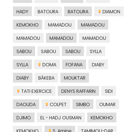
HADY
BATOURA
BATOURA
DIAMON
KEMOKHO
MAMADOU
MAMADOU
MAMADOU
MAMADOU
MAMADOU
SABOU
SABOU
SABOU
SYLLA
SYLLA
DOMA
FOFANA
DIABY
DIABY
BÂKEBA
MOUKTAR
TATI EXERCICE
DENYS RAFFARIN
SIDI
DAOUDA
COLPET
SIMBO
OUMAR
DJIMO
EL - HADJ OUSMAN
KEMOKHO
KEMOKHO
S. Amine
TAMIMOU-DAR