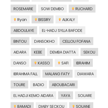
ROSEMARIE
SOW DEMBO
RUCHARD
Ryan
BISSIRY
ALIKALY
ABDOULAYE
EL-HADJ SYLLA BAFODE
BINTOU
DANSOKHO
CELLOU FOFANA
AIDARA
KEBE
DEMBA DIATTA
SEKOU
DANSO
KASSO
SAFI
IBRAHIM
IBRAHIMA FALL
MALANG FATY
DIAWARA
TOURE
BADIO
ABOUBACARI
EL HADJI KEMO AIDARA
YAYA
SOUARE
BAMADI
DIABY SECKOU
SOUANE