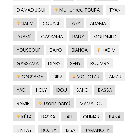
DIAMADIJGUI
Mohamed TOURA
TYANI
SALIM
SOUARÉ
FARA
ADAMA
DRAMÉ
GASSAMA
BADY
MOHAMED
YOUSSOUF
BAYO
BIANCA
KADIM
GASSAMA
DIABY
SENY
BOUMBA
GASSAMA
DIBA
MOUCTAR
AMAR
YADI
KOLY
IBOU
SAKO
BASSA
RAMIE
(sans nom)
MAMADOU
KÉTA
BASSA
LALE
OUMAR
BANA
N'NTAY
BOUBA
ISSA
JAMANGTY