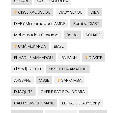
SOUARÉ
SAKHO SOUREBA
CISSE KAOUSSOU
DIABY SEKOU
DIBA
DIABY Mahamadou LAMINE
Bemba DIABY
Mohamadou Gasama
Balde
SOUARE
UMÂ MUKANDA
BIAYE
EL HADJIE MAMADOU
IBN FANN
DIAKITE
El hadji SEKOU
SISSOKO MAMADOU
AHSSANE
CISSE
SANKNMBA
DJAQUITE
CHERIF SADIBOU AIDARA
HADJ SOW OUSMANE
EL-HADJ DIABY Sény