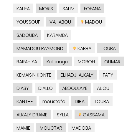
KALIFA
MORIS
SALIM
FOFANA
YOUSSOUF
VAHABOU
MADOU
SADOUBA
KARAMBA
MAMADOU RAYMOND
KABBA
TOUBA
BARAHIYA
Kobanga
MOROH
OUMAR
KEMAISIN KONTE
ELHADJI ALKALY
FATY
DIABY
DIALLO
ABDOULAYE
ALIOU
KANTHE
moustafa
DIBA
TOURA
ALKALY DRAME
SYLLA
GASSAMA
MAMIE
MOUCTAR
MADOBA