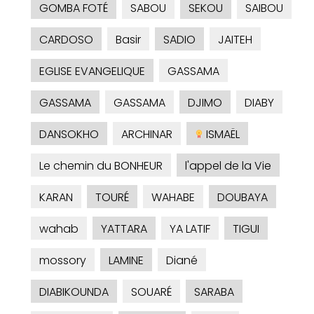
GOMBA FOTÉ
SABOU
SEKOU
SAIBOU
CARDOSO
Basir
SADIO
JAITEH
EGLISE EVANGELIQUE
GASSAMA
GASSAMA
GASSAMA
DJIMO
DIABY
DANSOKHO
ARCHINAR
ISMAËL
Le chemin du BONHEUR
l'appel de la Vie
KARAN
TOURÉ
WAHABE
DOUBAYA
wahab
YATTARA
YA LATIF
TIGUI
mossory
LAMINE
Diané
DIABIKOUNDA
SOUARÉ
SARABA