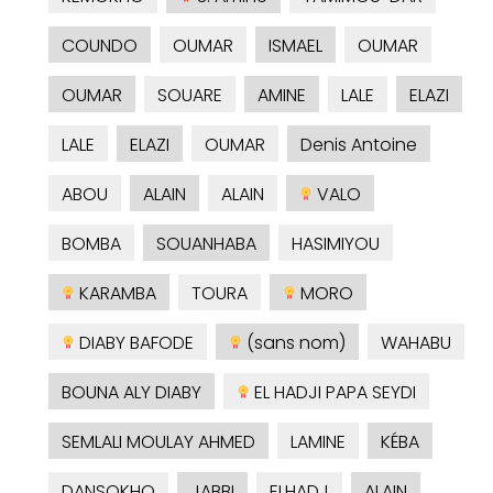
COUNDO
OUMAR
ISMAEL
OUMAR
OUMAR
SOUARE
AMINE
LALE
ELAZI
LALE
ELAZI
OUMAR
Denis Antoine
ABOU
ALAIN
ALAIN
VALO
BOMBA
SOUANHABA
HASIMIYOU
KARAMBA
TOURA
MORO
DIABY BAFODE
(sans nom)
WAHABU
BOUNA ALY DIABY
EL HADJI PAPA SEYDI
SEMLALI MOULAY AHMED
LAMINE
KÉBA
DANSOKHO
JABBI
ELHADJ
ALAIN