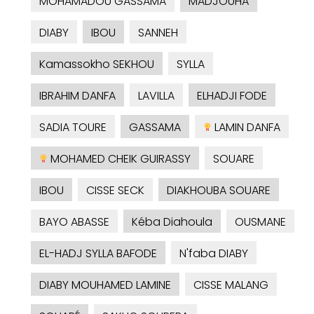
MOHAMADOU GASSAMA
MADJOUHA
DIABY
IBOU
SANNEH
Kamassokho SEKHOU
SYLLA
IBRAHIM DANFA
LAVILLA
ELHADJI FODE
SADIA TOURE
GASSAMA
LAMIN DANFA
MOHAMED CHEIK GUIRASSY
SOUARE
IBOU
CISSE SECK
DIAKHOUBA SOUARE
BAYO ABASSE
Kéba Diahoula
OUSMANE
EL-HADJ SYLLA BAFODE
N'faba DIABY
DIABY MOUHAMED LAMINE
CISSE MALANG