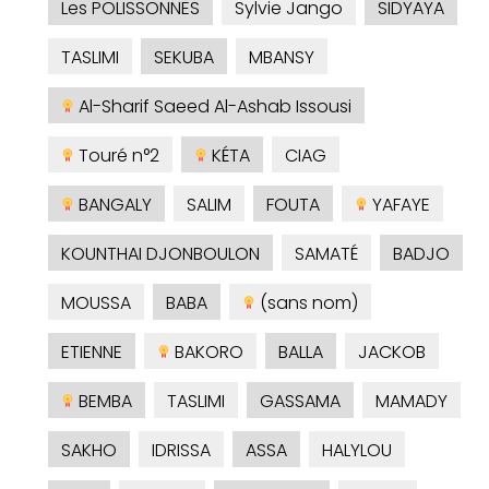
Les POLISSONNES
Sylvie Jango
SIDYAYA
TASLIMI
SEKUBA
MBANSY
Al-Sharif Saeed Al-Ashab Issousi
Touré n°2
KÉTA
CIAG
BANGALY
SALIM
FOUTA
YAFAYE
KOUNTHAI DJONBOULON
SAMATÉ
BADJO
MOUSSA
BABA
(sans nom)
ETIENNE
BAKORO
BALLA
JACKOB
BEMBA
TASLIMI
GASSAMA
MAMADY
SAKHO
IDRISSA
ASSA
HALYLOU