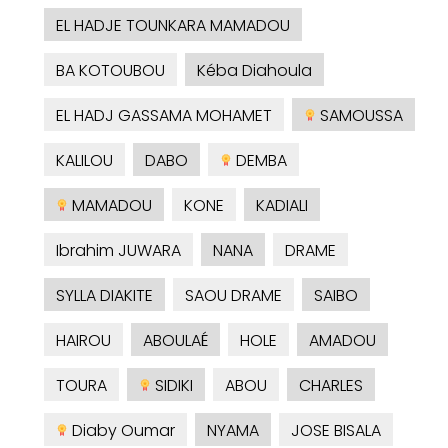
EL HADJE TOUNKARA MAMADOU
BA KOTOUBOU
Kéba Diahoula
EL HADJ GASSAMA MOHAMET
SAMOUSSA
KALILOU
DABO
DEMBA
MAMADOU
KONE
KADIALI
Ibrahim JUWARA
NANA
DRAME
SYLLA DIAKITE
SAOU DRAME
SAIBO
HAIROU
ABOULAÉ
HOLE
AMADOU
TOURA
SIDIKI
ABOU
CHARLES
Diaby Oumar
NYAMA
JOSE BISALA