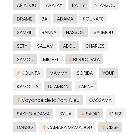
ARIATOU
ARAFAY
BATLY
NFANSOU
DRAMÉ
BA
ADAMA
KOUNATE
SAMPIL
BANNA
NASSOK
SALIMOU
SETY
SALLAM
ABOU
CHARLES
SAMOU
MICHEL
BOULODALA
KOUNTA
MAMMY
SORIBA
YOUF
KAMOULA
DJAMION
KARINE
Voyance de la Part-Dieu
GASSAMA
SAKHO ADAMA
SYLLA
SADIO
IDRISS
DANSO
CAMARA MAMADOU
CISSÉ