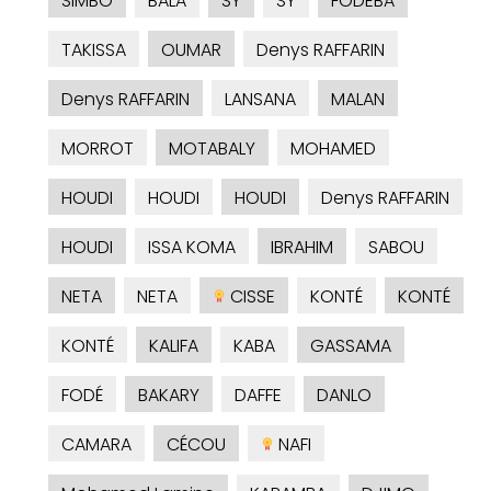
SIMBO
BALA
SY
SY
FODEBA
TAKISSA
OUMAR
Denys RAFFARIN
Denys RAFFARIN
LANSANA
MALAN
MORROT
MOTABALY
MOHAMED
HOUDI
HOUDI
HOUDI
Denys RAFFARIN
HOUDI
ISSA KOMA
IBRAHIM
SABOU
NETA
NETA
CISSE
KONTÉ
KONTÉ
KONTÉ
KALIFA
KABA
GASSAMA
FODÉ
BAKARY
DAFFE
DANLO
CAMARA
CÉCOU
NAFI