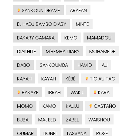
SANKOUN DRAME
ARAFAN
EL HADJ BAMBO DIABY
MINTE
BAKARY CAMARA
KEMO
MAMADOU
DIAKHITE
M'BEMBA DIABY
MOHAMEDE
DABO
SANKOUMBA
HAMID
ALI
KAYAH
KAYAH
KÉBÉ
TIC AU TAC
BAKAYE
IBRAH
WAKIL
KARA
MOMO
KAMO
KALILU
CASTAÑO
BUBA
MAJEED
ZABEL
WAÏSHOU
OUMAR
LIONEL
LASSANA
ROSE