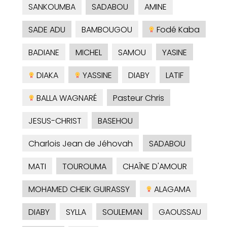
SANKOUMBA
SADABOU
AMINE
SADE ADU
BAMBOUGOU
Fodé Kaba
BADIANE
MICHEL
SAMOU
YASINE
DIAKA
YASSINE
DIABY
LATIF
BALLA WAGNARÉ
Pasteur Chris
JESUS-CHRIST
BASEHOU
Charlois Jean de Jéhovah
SADABOU
MATI
TOUROUMA
CHAÎNE D'AMOUR
MOHAMED CHEIK GUIRASSY
ALAGAMA
DIABY
SYLLA
SOULEMAN
GAOUSSAU