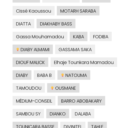
Cissé Kaoussou
MOTARH SARABA
DIATTA
DIAKHABY BASS
Gassa Mouhamadou
KABA
FODIBA
DIABY ALMAMI
GASSAMA SAKA
DIOUF MALICK
Elhaje Tounkara Mamadou
DIABY
BABA B
NATOUMA
TAMOUDOU
OUSMANE
MÉDIUM-CONSEIL
BARRO ABOBAKARY
SAMBOU SY
DIANKO
DALABA
TOUNICARA BASSE
DIVINITEL
TAHLE