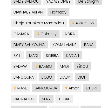
SAIDY SALIFOU
YADALY DIABY
De Savigny
DIAKHABY ARFAN
Hamady
Elhaje Tounkara Mamadou
Aliou SOW
CAMARA
Guirassy
AIDRA
DIABY SANKOUNG
KOMA LAMINE
BANA
SYLLI
MADI
SORIBA
KADIALI
BADAWI
BAMBO
MADI
SÉKOU
BANGOURA
BOBO
DIABY
DIOP
MANÉ
SANKOUMBA
Amar
CHERIF
BAHMADOU
SENY
TOURE